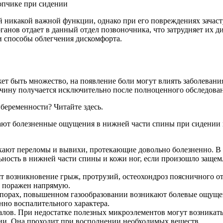
никакой важной функции, однако при его повреждениях зачаст
рганов отдает в данный отдел позвоночника, что затрудняет их д
и способы облегчения дискомфорта.
быть множество, на появление боли могут влиять заболевания 
ичину получается исключительно после полноценного обследова
беременности? Читайте здесь.
кают болезненные ощущения в нижней части спины при сидении 
кают переломы и вывихи, протекающие довольно болезненно. В 
льность в нижней части спины и кожи ног, если произошло заще
т возникновение грыж, протрузий, остеохондроз поясничного от
е поражен напрямую.
апорах, повышенном газообразовании возникают болевые ощущени
нно воспалительного характера.
лов. При недостатке полезных микроэлементов могут возникать
нии. Она проходит при восполнении необходимых веществ.