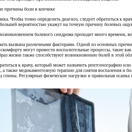
ка. Чтобы точно определить диагноз, следует обратиться к вра
 большей вероятностью укажут на точную причину болевых ощу
д возникновением болевого синдрома проходит много времени, вп
быть вызвана различными факторами. Одной из основных причин 
искомфорту могут привести воспалительные процессы, такие ка
раз жизни также способствуют возникновению болей в этой обл
ратиться к врачу, который может назначить рентгенографию или
, а также медикаментозную терапию для снятия воспаления и б
 спины. Регулярные физические нагрузки и правильная осанка 