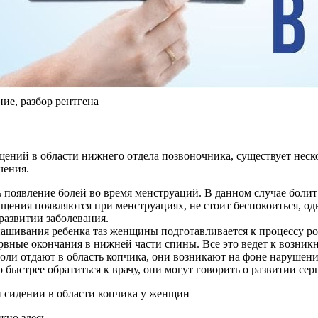
е, разбор рентгена
ий в области нижнего отдела позвоночника, существует неско
чения.
оявление болей во время менструаций. В данном случае болит н
щения появляются при менструациях, не стоит беспокоиться, о
 развитии заболевания.
шивания ребенка таз женщины подготавливается к процессу родо
ервные окончания в нижней части спины. Все это ведет к возни
боли отдают в область копчика, они возникают на фоне наруше
ыстрее обратиться к врачу, они могут говорить о развитии сер
жно здесь.