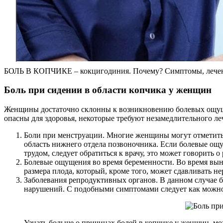
БОЛЬ В КОПЧИКЕ – кокцигодиния. Почему? Симптомы, лечени
Боль при сидении в области копчика у женщин
Женщины достаточно склонны к возникновению болевых ощущен
опасны для здоровья, некоторые требуют незамедлительного ле
Боли при менструации. Многие женщины могут отметить п
область нижнего отдела позвоночника. Если болевые ощу
трудом, следует обратиться к врачу, это может говорить о
Болевые ощущения во время беременности. Во время вына
размера плода, который, кроме того, может сдавливать н
Заболевания репродуктивных органов. В данном случае 
нарушений. С подобными симптомами следует как можно б
Узнать больше о причинах болей в копчике у женщин, мо