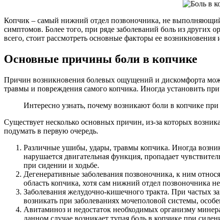
Копчик – самый нижний отдел позвоночника, не выполняющий 
симптомов. Более того, при ряде заболеваний боль из других о
всего, стоит рассмотреть основные факторы ее возникновения 
Основные причины боли в копчике
Причин возникновения болевых ощущений и дискомфорта может 
травмы и повреждения самого копчика. Иногда установить пр
Интересно узнать, почему возникают боли в копчике при 
Существует несколько основных причин, из-за которых возни
подумать в первую очередь.
Различные ушибы, удары, травмы копчика. Иногда возни
нарушается двигательная функция, пропадает чувствите
при сидении и ходьбе.
Дегенеративные заболевания позвоночника, к ним относя
область копчика, хотя сам нижний отдел позвоночника н
Заболевания желудочно-кишечного тракта. При частых з
возникать при заболеваниях мочеполовой системы, особе
Авитаминоз и недостаток необходимых организму минера
данном случае возникает тупая боль в копчике при сиде