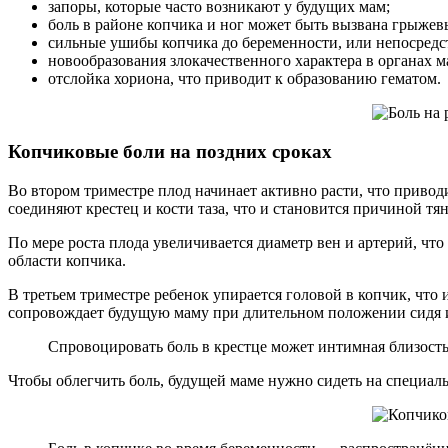
запоры, которые часто возникают у будущих мам;
боль в районе копчика и ног может быть вызвана грыже
сильные ушибы копчика до беременности, или непосредс
новообразования злокачественного характера в органах ма
отслойка хориона, что приводит к образованию гематом.
Копчиковые боли на поздних сроках
Во втором триместре плод начинает активно расти, что привод
соединяют крестец и кости таза, что и становится причиной тя
По мере роста плода увеличивается диаметр вен и артерий, чт
области копчика.
В третьем триместре ребенок упирается головой в копчик, что 
сопровождает будущую маму при длительном положении сидя и
Спровоцировать боль в крестце может интимная близость
Чтобы облегчить боль, будущей маме нужно сидеть на специал