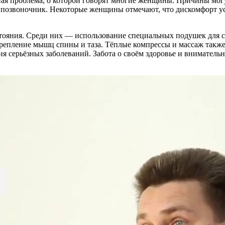
ная проблема, о которой говорят многие женщины. Причины могу
а позвоночник. Некоторые женщины отмечают, что дискомфорт у
тояния. Среди них — использование специальных подушек для с
репление мышц спины и таза. Тёплые компрессы и массаж также
ия серьёзных заболеваний. Забота о своём здоровье и вниматель