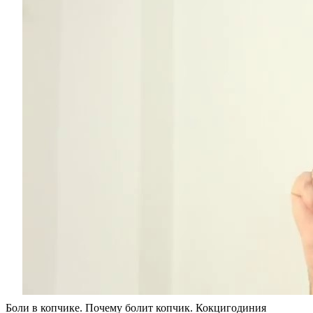
Боли в копчике. Почему болит копчик. Кокцигодиния