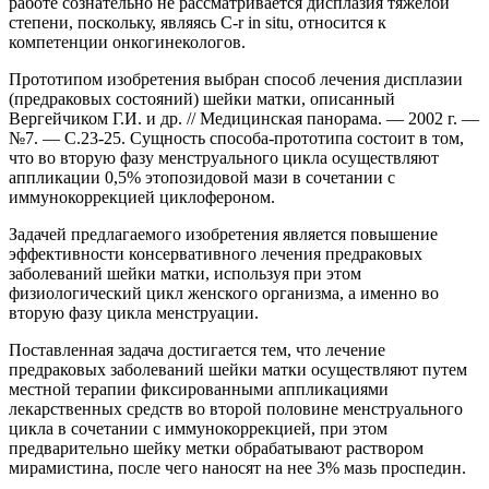
работе сознательно не рассматривается дисплазия тяжелой
степени, поскольку, являясь C-r in situ, относится к
компетенции онкогинекологов.
Прототипом изобретения выбран способ лечения дисплазии
(предраковых состояний) шейки матки, описанный
Вергейчиком Г.И. и др. // Медицинская панорама. — 2002 г. —
№7. — С.23-25. Сущность способа-прототипа состоит в том,
что во вторую фазу менструального цикла осуществляют
аппликации 0,5% этопозидовой мази в сочетании с
иммунокоррекцией циклофероном.
Задачей предлагаемого изобретения является повышение
эффективности консервативного лечения предраковых
заболеваний шейки матки, используя при этом
физиологический цикл женского организма, а именно во
вторую фазу цикла менструации.
Поставленная задача достигается тем, что лечение
предраковых заболеваний шейки матки осуществляют путем
местной терапии фиксированными аппликациями
лекарственных средств во второй половине менструального
цикла в сочетании с иммунокоррекцией, при этом
предварительно шейку метки обрабатывают раствором
мирамистина, после чего наносят на нее 3% мазь проспедин.