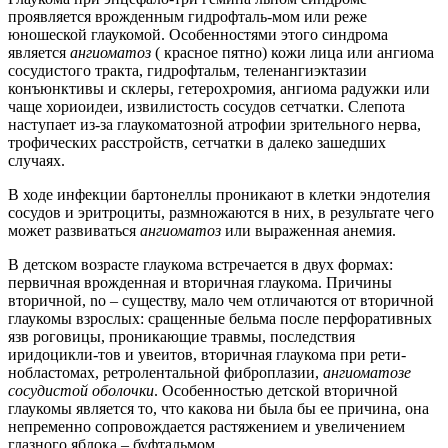
проявляется врожденным гидрофталь-мом или реже
юношеской глаукомой. Особенностями этого синдрома
является
ангиоматоз
( красное пятно) кожи лица или ангиома
сосудистого тракта, гидрофтальм, теленангиэктазии
конъюнктивы и склеры, гетерохромия, ангиома радужки или
чаще хориоидеи, извилистость сосудов сетчатки. Слепота
наступает из-за глаукоматозной атрофии зрительного нерва,
трофических расстройств, сетчатки в далеко зашедших
случаях.
В ходе инфекции бартонеллы проникают в клетки эндотелия
сосудов и эритроциты, размножаются в них, в результате чего
может развиваться
ангиоматоз
или выраженная анемия.
В детском возрасте глаукома встречается в двух формах:
первичная врожденная и вторичная глаукома. Причины
вторичной, no – существу, мало чем отличаются от вторичной
глаукомы взрослых: сращенные бельма после перфоративных
язв роговицы, проникающие травмы, последствия
иридоцикли-тов и увеитов, вторичная глаукома при рети-
нобластомах, ретролентальной фиброплазии,
ангиоматозе
сосудистой оболочки
. Особенностью детской вторичной
глаукомы является то, что какова ни была бы ее причина, она
непременно сопровождается растяжением и увеличением
глазного яблока – буфтальмом.