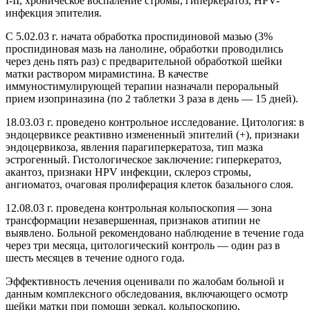
I-II, хроническое воспаление стромы, гиперкератоз, HPV-
инфекция эпителия.
С 5.02.03 г. начата обработка проспидиновой мазью (3%
проспидиновая мазь на ланолине, обработки проводились
через день пять раз) с предварительной обработкой шейки
матки раствором мирамистина. В качестве
иммуностимулирующей терапии назначали пероральный
прием изоприназина (по 2 таблетки 3 раза в день — 15 дней).
18.03.03 г. проведено контрольное исследование. Цитология: в
эндоцервиксе реактивно измененный эпителий (+), признаки
эндоцервикоза, явления парагиперкератоза, тип мазка
эстрогенный. Гистологическое заключение: гиперкератоз,
акантоз, признаки HPV инфекции, склероз стромы,
ангиоматоз, очаговая пролиферация клеток базального слоя.
12.08.03 г. проведена контрольная кольпоскопия — зона
трансформации незавершенная, признаков атипии не
выявлено. Больной рекомендовано наблюдение в течение года
через три месяца, цитологический контроль — один раз в
шесть месяцев в течение одного года.
Эффективность лечения оценивали по жалобам больной и
данным комплексного обследования, включающего осмотр
шейки матки при помощи зеркал, кольпоскопию,