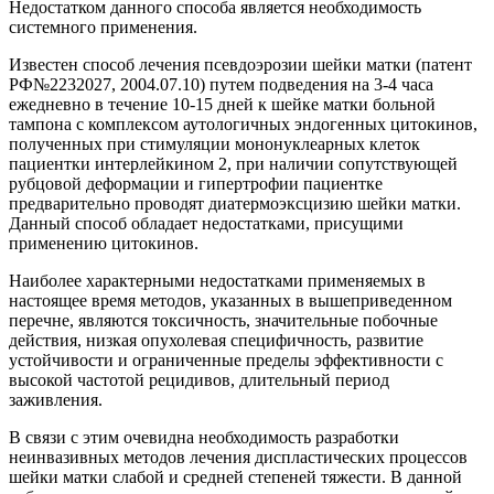
Недостатком данного способа является необходимость
системного применения.
Известен способ лечения псевдоэрозии шейки матки (патент
РФ№2232027, 2004.07.10) путем подведения на 3-4 часа
ежедневно в течение 10-15 дней к шейке матки больной
тампона с комплексом аутологичных эндогенных цитокинов,
полученных при стимуляции мононуклеарных клеток
пациентки интерлейкином 2, при наличии сопутствующей
рубцовой деформации и гипертрофии пациентке
предварительно проводят диатермоэксцизию шейки матки.
Данный способ обладает недостатками, присущими
применению цитокинов.
Наиболее характерными недостатками применяемых в
настоящее время методов, указанных в вышеприведенном
перечне, являются токсичность, значительные побочные
действия, низкая опухолевая специфичность, развитие
устойчивости и ограниченные пределы эффективности с
высокой частотой рецидивов, длительный период
заживления.
В связи с этим очевидна необходимость разработки
неинвазивных методов лечения диспластических процессов
шейки матки слабой и средней степеней тяжести. В данной