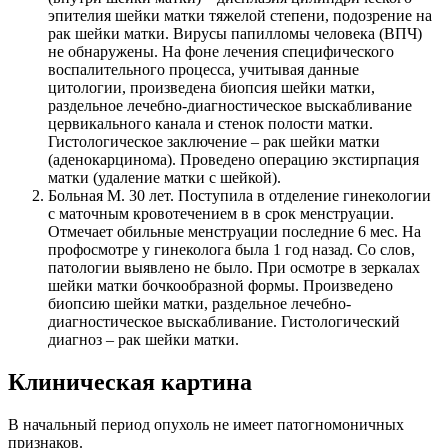
эпителия шейки матки тяжелой степени, подозрение на
рак шейки матки. Вирусы папилломы человека (ВПЧ)
не обнаружены. На фоне лечения специфического
воспалительного процесса, учитывая данные
цитологии, произведена биопсия шейки матки,
раздельное лечебно-диагностическое выскабливание
цервикального канала и стенок полости матки.
Гистологическое заключение – рак шейки матки
(аденокарцинома). Проведено операцию экстирпация
матки (удаление матки с шейкой).
Больная М. 30 лет. Поступила в отделение гинекологии
с маточным кровотечением в в срок менструации.
Отмечает обильные менструации последние 6 мес. На
профосмотре у гинеколога была 1 год назад. Со слов,
патологии выявлено не было. При осмотре в зеркалах
шейки матки бочкообразной формы. Произведено
биопсию шейки матки, раздельное лечебно-
диагностическое выскабливание. Гистологический
диагноз – рак шейки матки.
Клиническая картина
В начальный период опухоль не имеет патогномоничных
признаков.