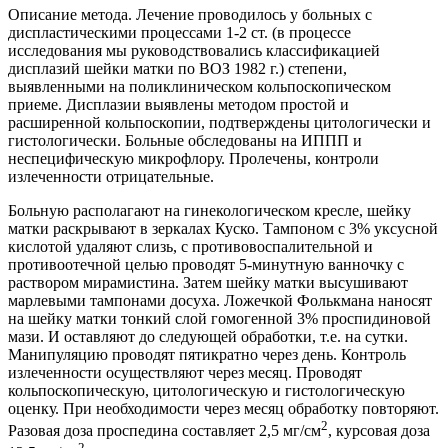
Описание метода. Лечение проводилось у больных с
диспластическими процессами 1-2 ст. (в процессе
исследования мы руководствовались классификацией
дисплазий шейки матки по ВОЗ 1982 г.) степени,
выявленными на поликлиническом кольпоскопическом
приеме. Дисплазии выявлены методом простой и
расширенной кольпоскопии, подтверждены цитологически и
гистологически. Больные обследованы на ИППП и
неспецифическую микрофлору. Пролечены, контроли
излеченности отрицательные.
Больную располагают на гинекологическом кресле, шейку
матки раскрывают в зеркалах Куско. Тампоном с 3% уксусной
кислотой удаляют слизь, с противовоспалительной и
противоотечной целью проводят 5-минутную ванночку с
раствором мирамистина. Затем шейку матки высушивают
марлевыми тампонами досуха. Ложечкой Фолькмана наносят
на шейку матки тонкий слой гомогенной 3% проспидиновой
мази. И оставляют до следующей обработки, т.е. на сутки.
Манипуляцию проводят пятикратно через день. Контроль
излеченности осуществляют через месяц. Проводят
кольпоскопическую, цитологическую и гистологическую
оценку. При необходимости через месяц обработку повторяют.
2
Разовая доза проспедина составляет 2,5 мг/см
, курсовая доза
2