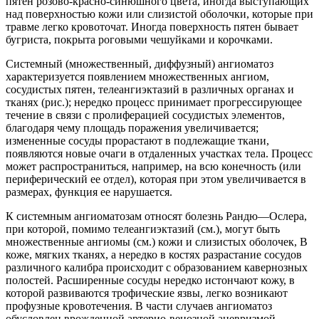
пятен розово-красно-синюшного цвета, иногда выступающих
над поверхностью кожи или слизистой оболочки, которые при
травме легко кровоточат. Иногда поверхность пятен бывает
бугриста, покрыта роговыми чешуйками и корочками.
Системный (множественный, диффузный) ангиоматоз
характеризуется появлением множественных ангиом,
сосудистых пятен, телеангиэктазий в различных органах и
тканях (рис.); нередко процесс принимает прогрессирующее
течение в связи с пролиферацией сосудистых элементов,
благодаря чему площадь поражения увеличивается;
измененные сосуды прорастают в подлежащие ткани,
появляются новые очаги в отдаленных участках тела. Процесс
может распространиться, например, на всю конечность (или
периферический ее отдел), которая при этом увеличивается в
размерах, функция ее нарушается.
К системным ангиоматозам относят болезнь Рандю—Ослера,
при которой, помимо телеангиэктазий (см.), могут быть
множественные ангиомы (см.) кожи и слизистых оболочек, В
коже, мягких тканях, а нередко в костях разрастание сосудов
различного калибра происходит с образованием кавернозных
полостей. Расширенные сосуды нередко истончают кожу, в
которой развиваются трофические язвы, легко возникают
профузные кровотечения. В части случаев ангиоматоз
обусловлен врожденной артерио-венозной аневризмой