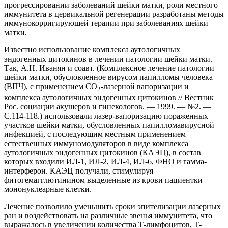
прогрессировании заболеваний шейки матки, роли местного
иммунитета в цервикальной регенерации разработаны методы
иммунокорригирующей терапии при заболеваниях шейки
матки.
Известно использование комплекса аутологичных
эндогенных цитокинов в лечении патологии шейки матки.
Так, А.Н. Иванян и соавт. (Комплексное лечение патологии
шейки матки, обусловленное вирусом папилломы человека
(ВПЧ), с применением CO
-лазерной вапоризации и
2
комплекса аутологичных эндогенных цитокинов // Вестник
Рос. социации акушеров и гинекологов. — 1999. — №2. —
С.114-118.) использовали лазер-вапоризацию пораженных
участков шейки матки, обусловленных папилломавирусной
инфекцией, с последующим местным применением
естественных иммуномодуляторов в виде комплекса
аутологичных эндогенных цитокинов (КАЭЦ), в состав
которых входили ИЛ-1, ИЛ-2, ИЛ-4, ИЛ-6, ФНО и гамма-
интерферон. КАЭЦ получали, стимулируя
фитогемагглютинином выделенные из крови пациентки
мононуклеарные клетки.
Лечение позволило уменьшить сроки эпителизации лазерных
ран и воздействовать на различные звенья иммунитета, что
выражалось в увеличении количества Т-лимфоцитов, Т-