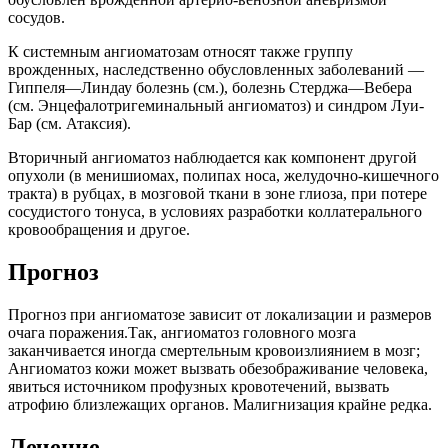
сосудов.
К системным ангиоматозам относят также группу
врожденных, наследственно обусловленных заболеваний —
Гиппеля—Линдау болезнь (см.), болезнь Стерджа—Вебера
(см. Энцефалотригеминальный ангиоматоз) и синдром Луи-
Бар (см. Атаксия).
Вторичный ангиоматоз наблюдается как компонент другой
опухоли (в менишиомах, полипах носа, желудочно-кишечного
тракта) в рубцах, в мозговой ткани в зоне глиоза, при потере
сосудистого тонуса, в условиях разработки коллатерального
кровообращения и другое.
Прогноз
Прогноз при ангиоматозе зависит от локализации и размеров
очага поражения.Так, ангиоматоз головного мозга
заканчивается иногда смертельным кровоизлиянием в мозг;
Ангиоматоз кожи может вызвать обезображивание человека,
явиться источником профузных кровотечений, вызвать
атрофию близлежащих органов. Малигнизация крайне редка.
Лечение