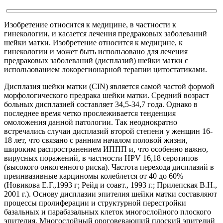
Изобретение относится к медицине, в частности к
гинекологии, и касается лечения предраковых заболеваний
шейки матки. Изобретение относится к медицине, к
гинекологии и может быть использовано для лечения
предраковых заболеваний (дисплазий) шейки матки с
использованием локорегионарной терапии цитостатиками.
Дисплазия шейки матки (CIN) является самой частой формой
морфологического предрака шейки матки. Средний возраст
больных дисплазией составляет 34,5-34,7 года. Однако в
последнее время четко прослеживается тенденция
омоложения данной патологии. Так неоднократно
встречались случаи дисплазий второй степени у женщин 16-
18 лет, что связано с ранним началом половой жизни,
широким распространением ИППП и, что особенно важно,
вирусных поражений, в частности HPV 16,18 серотипов
(высокого онкогенного риска). Частота перехода дисплазий в
преинвазивные карциномы колеблется от 40 до 60%
(Новикова Е.Г.,1993 г; Рейд и соавт., 1993 г.; Прилепская В.Н.,
2001 г.). Основу дисплазии эпителия шейки матки составляют
процессы пролиферации и структурной перестройки
базальных и парабазальных клеток многослойного плоского
эпителия. Многослойный ороговевающий плоский эпителий