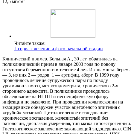
12,5 мг/см
.
Читайте также:
Псориаз: лечение и фото начальной стадии
Клинический пример. Больная А., 30 лет, обратилась на
поликлинический прием в январе 2003 года по поводу
отсутствия беременности в течение 4 лет. Из анамнеза: берем.
— 3, из них 2 — родов, 1 — артифиц. аборт. В 1999 году
проводилось лечение супружеской пары по поводу
уреамикоплазмоза, метроэндометрита, хронического 2-х
стороннего аднексита. В поликлинике проводилось
обследование на ИППП и неспецифическую флору —
инфекции не выявлено. При проведении кольпоскопии на
экзоцервиксе обнаружен участок ацетобелого эпителия с
«грубой» мозаикой. Цитологическое исследование:
хроническое воспаление, железистый эпителий без
патологии, дисплазия умеренная, тип мазка гипоэстрогенный.
Гистологическое заключение: заживающий эндоцервикоз, CIN