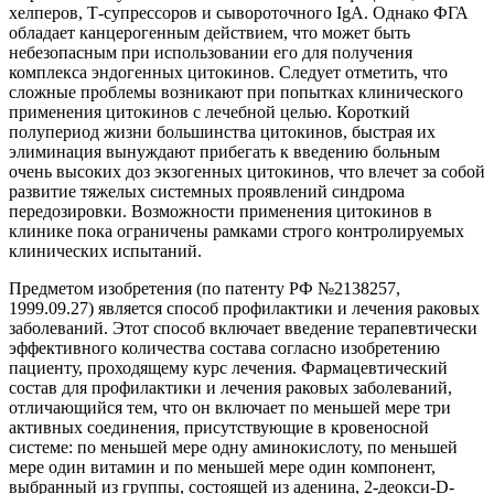
хелперов, Т-супрессоров и сывороточного IgA. Однако ФГА
обладает канцерогенным действием, что может быть
небезопасным при использовании его для получения
комплекса эндогенных цитокинов. Следует отметить, что
сложные проблемы возникают при попытках клинического
применения цитокинов с лечебной целью. Короткий
полупериод жизни большинства цитокинов, быстрая их
элиминация вынуждают прибегать к введению больным
очень высоких доз экзогенных цитокинов, что влечет за собой
развитие тяжелых системных проявлений синдрома
передозировки. Возможности применения цитокинов в
клинике пока ограничены рамками строго контролируемых
клинических испытаний.
Предметом изобретения (по патенту РФ №2138257,
1999.09.27) является способ профилактики и лечения раковых
заболеваний. Этот способ включает введение терапевтически
эффективного количества состава согласно изобретению
пациенту, проходящему курс лечения. Фармацевтический
состав для профилактики и лечения раковых заболеваний,
отличающийся тем, что он включает по меньшей мере три
активных соединения, присутствующие в кровеносной
системе: по меньшей мере одну аминокислоту, по меньшей
мере один витамин и по меньшей мере один компонент,
выбранный из группы, состоящей из аденина, 2-деокси-D-