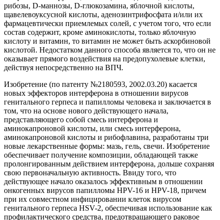
рибозы, D-маннозы, D-глюкозамина, яблочной кислоты,
щавелевоуксусной кислоты, аденозинтрифосфата и/или их
фармацевтически приемлемых солей, с учетом того, что если
состав содержит, кроме аминокислоты, только яблочную
кислоту и витамин, то витамин не может быть аскорбиновой
кислотой. Недостатком данного способа является то, что он не
оказывает прямого воздействия на предопухолевые клетки,
действуя непосредственно на ВПЧ.
Изобретение (по патенту №2180593, 2002.03.20) касается
новых эффекторов интерферона в отношении вирусов
генитального герпеса и папилломы человека и заключается в
том, что на основе нового действующего начала,
представляющего собой смесь интерферона и
аминокапроновой кислоты, или смесь интерферона,
аминокапроновой кислоты и рибофлавина, разработаны три
новые лекарственные формы: мазь, гель, свечи. Изобретение
обеспечивает получение композиции, обладающей также
пролонгированным действием интерферона, дольше сохраняя
свою первоначальную активность. Ввиду того, что
действующее начало оказалось эффективным в отношении
онкогенных вирусов папилломы HPV-16 и HPV-18, причем
при их совместном инфицировании клеток вирусом
генитального герпеса HSV-2, обеспечивая использование как
профилактического средства, предотвращающего раковое