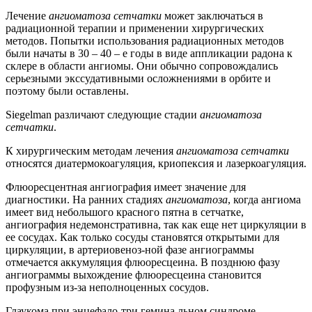
Лечение
ангиоматоза сетчатки
может заключаться в
радиационной терапии и применении хирургических
методов. Попытки использования радиационных методов
были начаты в 30 – 40 – е годы в виде аппликации радона к
склере в области ангиомы. Они обычно сопровождались
серьезными экссудативными осложнениями в орбите и
поэтому были оставлены.
Siegelman различают следующие стадии
ангиоматоза
сетчатки
.
К хирургическим методам лечения
ангиоматоза сетчатки
относятся диатермокоагуляция, криопексия и лазеркоагуляция.
Флюоресцентная ангиография имеет значение для
диагностики. На ранних стадиях
ангиоматоза
, когда ангиома
имеет вид небольшого красного пятна в сетчатке,
ангиография недемонстративна, так как еще нет циркуляции в
ее сосудах. Как только сосуды становятся открытыми для
циркуляции, в артериовеноз-ной фазе ангиограммы
отмечается аккумуляция флюоресцеина. В позднюю фазу
ангиограммы выхождение флюоресцеина становится
профузным из-за неполноценных сосудов.
Глаукома при энцефало-три гемина льном синдроме