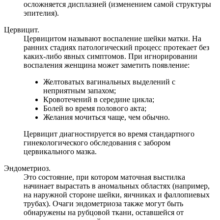
осложняется дисплазией (изменением самой структуры
эпителия).
Цервицит.
Цервицитом называют воспаление шейки матки. На
ранних стадиях патологический процесс протекает без
каких-либо явных симптомов. При игнорировании
воспаления женщина может заметить появление:
Желтоватых вагинальных выделений с
неприятным запахом;
Кровотечений в середине цикла;
Болей во время полового акта;
Желания мочиться чаще, чем обычно.
Цервицит диагностируется во время стандартного
гинекологического обследования с забором
цервикального мазка.
Эндометриоз.
Это состояние, при котором маточная выстилка
начинает вырастать в аномальных областях (например,
на наружной стороне шейки, яичниках и фаллопиевых
трубах). Очаги эндометриоза также могут быть
обнаружены на рубцовой ткани, оставшейся от