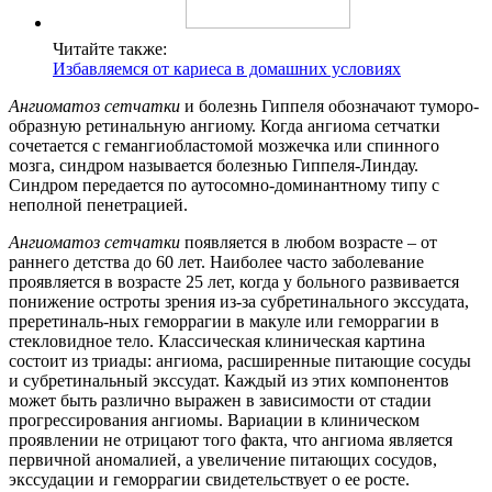
Читайте также:
Избавляемся от кариеса в домашних условиях
Ангиоматоз сетчатки
и болезнь Гиппеля обозначают туморо-
образную ретинальную ангиому. Когда ангиома сетчатки
сочетается с гемангиобластомой мозжечка или спинного
мозга, синдром называется болезнью Гиппеля-Линдау.
Синдром передается по аутосомно-доминантному типу с
неполной пенетрацией.
Ангиоматоз сетчатки
появляется в любом возрасте – от
раннего детства до 60 лет. Наиболее часто заболевание
проявляется в возрасте 25 лет, когда у больного развивается
понижение остроты зрения из-за субретинального экссудата,
преретиналь-ных геморрагии в макуле или геморрагии в
стекловидное тело. Классическая клиническая картина
состоит из триады: ангиома, расширенные питающие сосуды
и субретинальный экссудат. Каждый из этих компонентов
может быть различно выражен в зависимости от стадии
прогрессирования ангиомы. Вариации в клиническом
проявлении не отрицают того факта, что ангиома является
первичной аномалией, а увеличение питающих сосудов,
экссудации и геморрагии свидетельствует о ее росте.