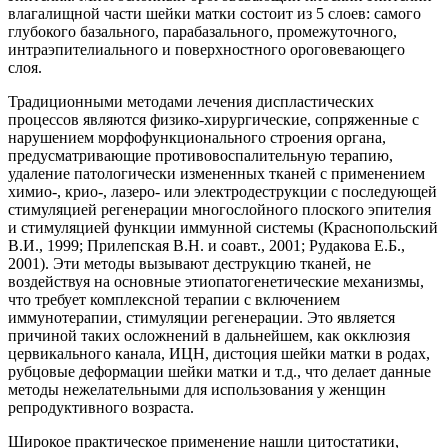
влагалищной части шейки матки состоит из 5 слоев: самого
глубокого базального, парабазального, промежуточного,
интраэпителиального и поверхностного ороговевающего
слоя.
Традиционными методами лечения диспластических
процессов являются физико-хирургические, сопряженные с
нарушением морфофункционального строения органа,
предусматривающие противовоспалительную терапию,
удаление патологически измененных тканей с применением
химио-, крио-, лазеро- или электродеструкции с последующей
стимуляцией регенерации многослойного плоского эпителия
и стимуляцией функции иммунной системы (Краснопольский
В.И., 1999; Прилепская В.Н. и соавт., 2001; Рудакова Е.Б.,
2001). Эти методы вызывают деструкцию тканей, не
воздействуя на основные этиопатогенетические механизмы,
что требует комплексной терапии с включением
иммунотерапии, стимуляции регенерации. Это является
причиной таких осложнений в дальнейшем, как окклюзия
цервикального канала, ИЦН, дистоция шейки матки в родах,
рубцовые деформации шейки матки и т.д., что делает данные
методы нежелательными для использования у женщин
репродуктивного возраста.
Широкое практическое применение нашли цитостатики,