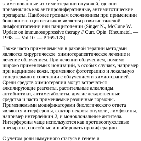
заимствованные из химиотерапии опухолей, где они
применялись как антипролиферативные, антимитотические
препараты. Наиболее грозным осложнением при применении
большинства цитостатиков является развитие тяжелой
лимфоцитопении или панцитопении (Singer N., McCune W.
Update on immunosuppressive therapy // Curr. Opin. Rheumatol. —
1998. — Vol.10. — P.169-178).
Также часто применяемыми в раковой терапии методами
являются хирургическое, химиотерапевтическое лечение и
лечение облучением. При лечении облучением, помимо
широко применяемых ионизаций, в особых случаях, например
при карциноме кожи, применяют фототерапию и локальную
гипертермию в сочетании с облучением и химиотерапией.
Среди средств химиотерапии могут встречаться
алкилирующие реагенты, растительные алкалоиды,
антибиотики, антиметаболиты, другие лекарственные
средства и часто применяемые различные гормоны.
Применяемыми модификаторами биологического ответа
являются интерфероны, фактор некроза опухоли, лимфокины,
например интерлейкин-2, и моноклональные антитела.
Интерфероны чаще используются как противоопухолевые
препараты, способные ингибировать пролиферацию.
С учетом роли иммунного статуса в генезе и