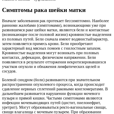
Симптомы рака шейки матки
Вначале заболевания рак протекает бессимптомно. Наиболее
ранними жалобами (симптомами), возникающими уже при
развившемся раке шейки матки, являются бели и контактные
(возникающие после половой жизни) кровянистые выделения
из половых путей. Бели сначала имеют водянистыйзарактер,
затем появляется примесь крови. Бели приобретают
характерный вид мясных помоев с гнилостным запахом.
Кровянистые выделения могут возникать при половых
контактах, дефекации, физическом напряжении. Бели
появляются в результате отторжения некротизировавшихся
участков опухоли и обнажения лимфатических щелей и
сосудов.
Болевой синдром (боли) развиваются при значительном
распространении опухолевого процесса, когда происходит
сдавление нервных сплетений раковыми конгломератами. В
дальнейшем развивается нарушении функции мочевого
пузыря и прямой кишки. Частыми симптомами являются
инфекции мочевыводящих путей (цистит, пиелонефрит,
уретрит). Могут образовываться ректо-вагинальные свищи,
свищи влагалища с мочевым пузырем. При образовании