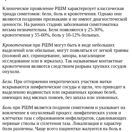
Клиническое проявление РШМ характеризует классическая
триада симптомов: бели, боль и кровотечения. Однако они
являются поздними признаками и не имеют диагностической
ценности. На ранних стадиях заболевания симптоматика
весьма незначительна. Бели появляются у 25-30%,
кровотечения у 55-60%, боль у 10-12% больных.
Кровотечения
при РШМ могут быть в виде небольших
выделений или обильные, могут появляться от легкой травмы
(половой акт, спринцевание, запоры, влагалищное
исследование или в зеркалах). Так называемые контактные
кровотечения являются следствием разрыва хрупких сосудов
опухоли.
Бели.
При отторжении некротических участков матки
вскрываются лимфатические сосуды и щели, что приводит к
выделению водянистых или окрашенных кровью белей,
имеющих вид мясных помоев, без запаха или зловонных.
Боль
при РШМ является поздним симптомом и указывает на
вовлечение в опухолевый процесс лимфатических узлов и
клетчатки таза с образованием инфильтратов, сдавливающих
нервные стволы и сплетения таза. Локализация и характер
боли различны. Чаще всего пациентки жалуются на боль в