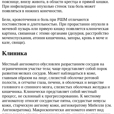
пояснице, внизу живота, в области крестца и прямой кишки.
При инфильтрации опухолью стенок таза боль может
появляться в нижних конечностях.
Бели, кровотечения и боль при РШМ отличаются
постоянством и длительностью. При прорастании опухоли в
мочевой пузырь или прямую кишку появляется клиническая
картина, связанная с этими органами (дизурия, расстройство
мочеиспускания, атония кишечника, запоры, кровь в моче и
кале, свищи).
Клиника
Местный ангиоматоз обусловлен разрастанием сосудов на
ограниченном участке тела; чаще представляет собой порок
развития мелких сосудов. Может наблюдаться в коже,
главным образом на лице, слизистой оболочке ротовой
полости, в сетчатке глаза, печени, в оболочках и веществе
головного и спинного мозга, слизистых оболочках желудка и
кишечника. Клинически представляет собой местный
процесс, не склонный к прогрессированию. К местному
ангиоматозу относят сосудистые пятна, сосудистые невусы
кожи, старческую ангиому кожи, ангиокератому Мибелли (см.
Ангиокератома). Макроскопически ангиоматоз имеет вид