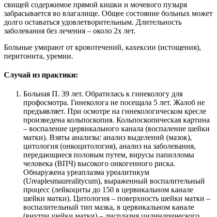
свищей содержимое прямой кишки и мочевого пузыря
забрасывается во влагалище. Общее состояние больных может
долго оставаться удовлетворительным. Длительность
заболевания без лечения – около 2х лет.
Больные умирают от кровотечений, кахексии (истощения),
перитонита, уремии.
Случай из практики:
Больная П. 39 лет. Обратилась к гинекологу для
профосмотра. Гинеколога не посещала 5 лет. Жалоб не
предъявляет. При осмотре на гинекологическом кресле
произведена кольпоскопия. Кольпоскопическая картина
– воспаление цервикального канала (воспаление шейки
матки). Взяты анализы: анализ выделений (мазок),
цитология (онкоцитология), анализ на заболевания,
передающиеся половым путем, вирусы папилломы
человека (ВПЧ) высокого онкогенного риска.
Обнаружена уреаплазма уреалитикум
(Ureaplesmaurealitycum), выраженный воспалительный
процесс (лейкоциты до 150 в цервикальном канале
шейки матки). Цитология – поверхность шейки матки –
воспалительный тип мазка, в цервикальном канале
(внутри шейки матки) – дисплазия цилиндрического