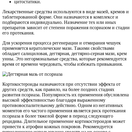
цитостатики.
Лекарственные средства используются в виде мазей, кремов и
таблетированной форме. Они назначаются в комплексе и
подбираются индивидуально. Назначение тех или иных
препаратов зависит от степени поражения псориазом и стадии
его протекания.
Для ускорения процесса регенерации и отмирания чешуек
применяется кератолические мази. Такими свойствами
обладает салициловая, дегтярная, дегтярно-серная мази, крем
унны. Это негормональные средства, которые рекомендуется
время от времени чередовать, чтобы избежать привыкания.
Кортикостероиды назначаются при отсутствии эффекта от
других средств, как правило, на более поздних стадиях
развития псориаза. Популярность их применения обусловлена
высокой эффективностью благодаря выраженному
противовоспалительному действию. Одним из негативных
моментов его частого применения является риск протекания
псориаза в более тяжелой форме в период следующего
рецидива. Длительное применение кортикостероидов может
привести к атрофии кожных покровов. Рекомендуется
периодическое использование средств на их основе с