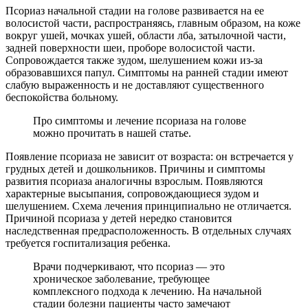
Псориаз начальной стадии на голове развивается на ее
волосистой части, распространяясь, главным образом, на коже
вокруг ушей, мочках ушей, области лба, затылочной части,
задней поверхности шеи, проборе волосистой части.
Сопровождается также зудом, шелушением кожи из-за
образовавшихся папул. Симптомы на ранней стадии имеют
слабую выраженность и не доставляют существенного
беспокойства больному.
Про симптомы и лечение псориаза на голове
можно прочитать в нашей статье.
Появление псориаза не зависит от возраста: он встречается у
грудных детей и дошкольников. Причины и симптомы
развития псориаза аналогичны взрослым. Появляются
характерные высыпания, сопровождающиеся зудом и
шелушением. Схема лечения принципиально не отличается.
Причиной псориаза у детей нередко становится
наследственная предрасположенность. В отдельных случаях
требуется госпитализация ребенка.
Врачи подчеркивают, что псориаз — это
хроническое заболевание, требующее
комплексного подхода к лечению. На начальной
стадии болезни пациенты часто замечают