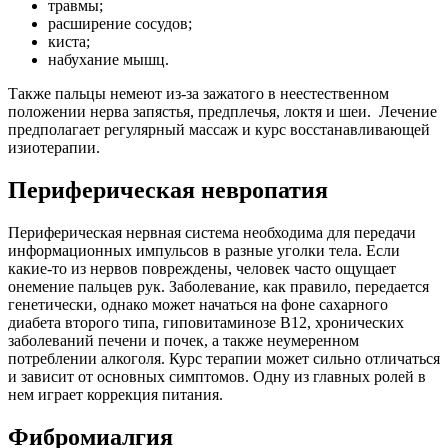
травмы;
расширение сосудов;
киста;
набухание мышц.
Также пальцы немеют из-за зажатого в неестественном
положении нерва запястья, предплечья, локтя и шеи. Лечение
предполагает регулярный массаж и курс восстанавливающей
изиотерапии.
Периферическая невропатия
Периферическая нервная система необходима для передачи
информационных импульсов в разные уголки тела. Если
какие-то из нервов повреждены, человек часто ощущает
онемение пальцев рук. Заболевание, как правило, передается
генетически, однако может начаться на фоне сахарного
диабета второго типа, гиповитаминозе В12, хронических
заболеваний печени и почек, а также неумеренном
потреблении алкоголя. Курс терапии может сильно отличаться
и зависит от основных симптомов. Одну из главных ролей в
нем играет коррекция питания.
Фибромиалгия