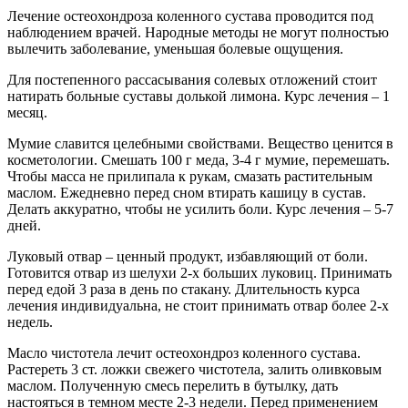
Лечение остеохондроза коленного сустава проводится под
наблюдением врачей. Народные методы не могут полностью
вылечить заболевание, уменьшая болевые ощущения.
Для постепенного рассасывания солевых отложений стоит
натирать больные суставы долькой лимона. Курс лечения – 1
месяц.
Мумие славится целебными свойствами. Вещество ценится в
косметологии. Смешать 100 г меда, 3-4 г мумие, перемешать.
Чтобы масса не прилипала к рукам, смазать растительным
маслом. Ежедневно перед сном втирать кашицу в сустав.
Делать аккуратно, чтобы не усилить боли. Курс лечения – 5-7
дней.
Луковый отвар – ценный продукт, избавляющий от боли.
Готовится отвар из шелухи 2-х больших луковиц. Принимать
перед едой 3 раза в день по стакану. Длительность курса
лечения индивидуальна, не стоит принимать отвар более 2-х
недель.
Масло чистотела лечит остеохондроз коленного сустава.
Растереть 3 ст. ложки свежего чистотела, залить оливковым
маслом. Полученную смесь перелить в бутылку, дать
настояться в темном месте 2-3 недели. Перед применением