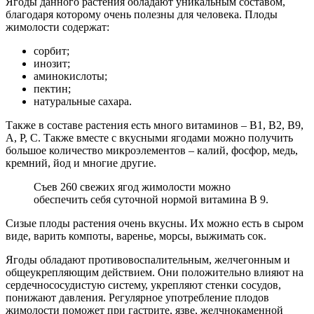
Ягоды данного растения обладают уникальным составом,
благодаря которому очень полезны для человека. Плоды
жимолости содержат:
сорбит;
инозит;
аминокислоты;
пектин;
натуральные сахара.
Также в составе растения есть много витаминов – В1, В2, В9,
А, Р, С. Также вместе с вкусными ягодами можно получить
большое количество микроэлементов – калий, фосфор, медь,
кремний, йод и многие другие.
Съев 260 свежих ягод жимолости можно
обеспечить себя суточной нормой витамина В 9.
Сизые плоды растения очень вкусны. Их можно есть в сыром
виде, варить компоты, варенье, морсы, выжимать сок.
Ягоды обладают противовоспалительным, желчегонным и
общеукрепляющим действием. Они положительно влияют на
сердечнососудистую систему, укрепляют стенки сосудов,
понижают давления. Регулярное употребление плодов
жимолости поможет при гастрите, язве, желчнокаменной