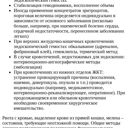
эндоскопический гемостаз.
Стабилизация гемодинамики, восполнение объема
Иногда применение концентратов эритроцитов,
пороговая величина определяется индивидуально в
зависимости от основного заболевания (несколько
больше, например, при ишемической болезни сердца,
сердечной недостаточности, перенесенном заболевании
легких)
При верхних желудочно-кишечных кровотечениях
эндоскопический гемостаз: обкалывание (адреналин,
фибриновый клей), гемоклипсы, термический метод
В случае кровотечений, недостижимых для эндоскопии:
интервенционно-ангиографические методы
(эмболизация)
При кровотечениях из нижних отделов ЖКТ:
устранение провоцирующей причины (воспаления,
ишемии, дивертикула, опухоли и т.п.) проводится
индивидуально (например, медикаментозное,
интервенционно-реканализирующее, оперативное). При
продолжающемся или обильном кровотечении
необходимо своевременное хирургическое
вмешательство.
Рвота с кровью, выделение крови из прямой кишки, мелена –
состояния, требующие неотложной помощи. Общие методы