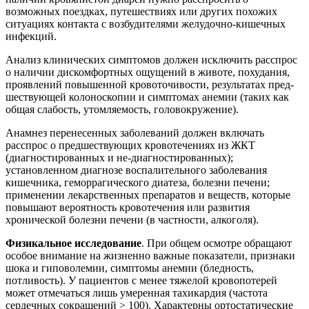
возможных поездках, путешествиях или других похожих
ситуациях контакта с возбудителями желудочно-кишечных
инфекций.
Анализ клинических симптомов должен исключить расспрос
о наличии дискомфортных ощущений в животе, похудания,
проявлений повышенной кровоточивости, результатах пред-
шествующей колоноскопии и симптомах анемии (таких как
общая слабость, утомляемость, головокружение).
Анамнез перенесенных заболеваний должен включать
расспрос о предшествующих кровотечениях из ЖКТ
(диагностированных и не-диагностированных);
установленном диагнозе воспалительного заболевания
кишечника, геморрагического диатеза, болезни печени;
применении лекарственных препаратов и веществ, которые
повышают вероятность кровотечения или развития
хронической болезни печени (в частности, алкоголя).
Физикальное исследование
. При общем осмотре обращают
особое внимание на жизненно важные показатели, признаки
шока и гиповолемии, симптомы анемии (бледность,
потливость). У пациентов с менее тяжелой кровопотерей
может отмечаться лишь умеренная тахикардия (частота
сердечных сокращений > 100). Характерны ортостатические