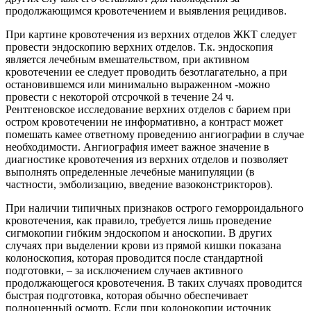
продолжающимся кровотечением и выявления рецидивов.
При картине кровотечения из верхних отделов ЖКТ следует
провести эндоскопию верхних отделов. Т.к. эндоскопия
является лечебным вмешательством, при активном
кровотечении ее следует проводить безотлагательно, а при
остановившемся или минимально выраженном -можно
провести с некоторой отсрочкой в течение 24 ч.
Рентгеновское исследование верхних отделов с барием при
остром кровотечении не информативно, а контраст может
помешать камее ответному проведению ангиографии в случае
необходимости. Ангиография имеет важное значение в
диагностике кровотечения из верхних отделов и позволяет
выполнять определенные лечебные манипуляции (в
частности, эмболизацию, введение вазоконстрикторов).
При наличии типичных признаков острого геморроидального
кровотечения, как правило, требуется лишь проведение
сигмокопии гибким эндоскопом и аноскопии. В других
случаях при выделении крови из прямой кишки показана
колоноскопия, которая проводится после стандартной
подготовки, – за исключением случаев активного
продолжающегося кровотечения. В таких случаях проводится
быстрая подготовка, которая обычно обеспечивает
полноценный осмотр. Если при колонокопии источник