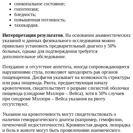
синкопальное состояние;
гипотензия;
бледность;
повышенная потливость;
тахикардия.
Интерпретация результатов
. На основании анамнестических
указаний и данных физикального исследования можно
правильно установить предварительный диагноз у 50%
больных, однако для подтверждения требуется
дополнительное обследование.
Похудание и отсутствие аппетита, иногда сопровождающиеся
нарушениями стула, позволяют заподозрить рак органов
пищеварения. Дисфагия указывает на возможность стриктуры
или рака пищевода. Рвота, предшествующая началу
кровотечения, свидетельствует о разрыве слизистой оболочки
пищевода (синдроме Мэллори – Вейса), хотя в 50% случаев
при синдроме Мэллори – Вейса указания на рвоту
отсутствуют.
Указание на кровоточивость могут свидетельствовать о
наличии геморрагического диатеза (например, гемофилии,
печеночной недостаточности). Кровянистая диарея, лихорадка
и боль в животе могут быть проявлениями ишемического