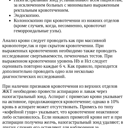
за исключением больных с минимально выраженным
ректальным кровотечением.
Эндоскопию.
Колоноскопию при кровотечении из нижних отделов
(кроме случаев, когда, несомненно, кровоточат
геморроидальные узлы).
Анализ крови следует проводить как при массивной
кровопотере,так и при скрытом кровотечении. При
выраженных кровотечениях необходимо также проводить
исследование свертываемости, печеночных тестов. При
выраженном кровотечении уровень Нb и Hct следует
оценивать повторно каждые 6 ч. Как правило, приходится
дополнительно проводить одно или несколько
диагностических исследований.
При наличии признаков кровотечения из верхних отделов
ЖКТ необходимо провести аспирацию и лаваж через
назогастральный зонд. Аспират с примесью крови указывает
на активное, продолжающееся кровотечение; однако в 10%
кровь в аспирате может отсутствовать. Примесь по типу
«кофейной гущи» указывает, что кровотечение неактивное
либо остановилось. Если никаких примесей крови нет и при
аспирации получена желчь, назогастральный зонд удаляют; в
других случаях его оставляют для наблюдения за