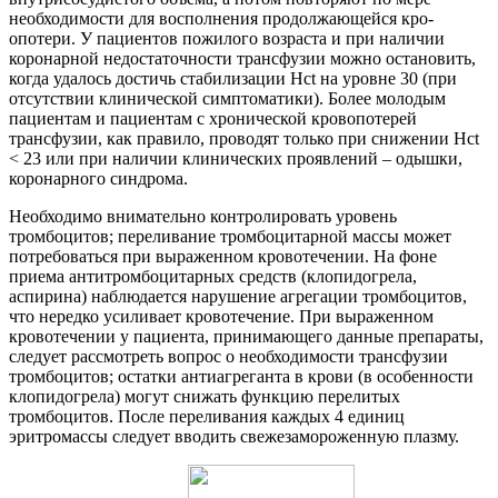
необходимости для восполнения продолжающейся кро-
опотери. У пациентов пожилого возраста и при наличии
коронарной недостаточности трансфузии можно остановить,
когда удалось достичь стабилизации Hct на уровне 30 (при
отсутствии клинической симптоматики). Более молодым
пациентам и пациентам с хронической кровопотерей
трансфузии, как правило, проводят только при снижении Hct
< 23 или при наличии клинических проявлений – одышки,
коронарного синдрома.
Необходимо внимательно контролировать уровень
тромбоцитов; переливание тромбоцитарной массы может
потребоваться при выраженном кровотечении. На фоне
приема антитромбоцитарных средств (клопидогрела,
аспирина) наблюдается нарушение агрегации тромбоцитов,
что нередко усиливает кровотечение. При выраженном
кровотечении у пациента, принимающего данные препараты,
следует рассмотреть вопрос о необходимости трансфузии
тромбоцитов; остатки антиагреганта в крови (в особенности
клопидогрела) могут снижать функцию перелитых
тромбоцитов. После переливания каждых 4 единиц
эритромассы следует вводить свежезамороженную плазму.