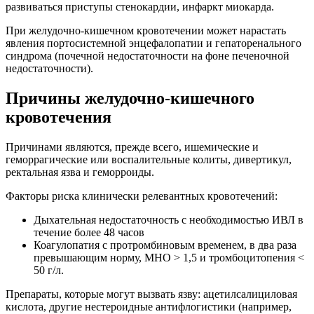
развиваться приступы стенокардии, инфаркт миокарда.
При желудочно-кишечном кровотечении может нарастать
явления портосистемной энцефалопатии и гепаторенального
синдрома (почечной недостаточности на фоне печеночной
недостаточности).
Причины желудочно-кишечного
кровотечения
Причинами являются, прежде всего, ишемические и
геморрагические или воспалительные колиты, дивертикул,
ректальная язва и геморроиды.
Факторы риска клинически релевантных кровотечений:
Дыхательная недостаточность с необходимостью ИВЛ в
течение более 48 часов
Коагулопатия с протромбиновым временем, в два раза
превышающим норму, MHO > 1,5 и тромбоцитопения <
50 г/л.
Препараты, которые могут вызвать язву: ацетилсалициловая
кислота, другие нестероидные антифлогистики (например,