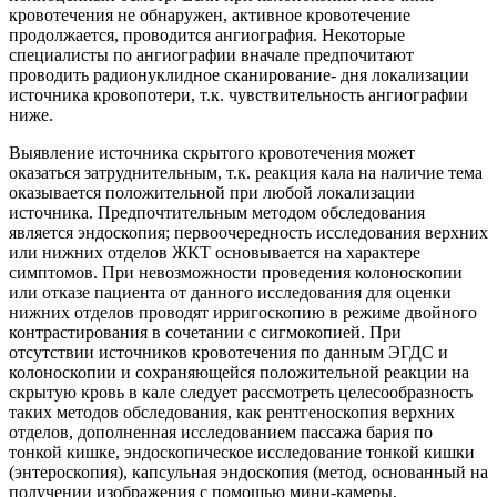
кровотечения не обнаружен, активное кровотечение
продолжается, проводится ангиография. Некоторые
специалисты по ангиографии вначале предпочитают
проводить радионуклидное сканирование- дня локализации
источника кровопотери, т.к. чувствительность ангиографии
ниже.
Выявление источника скрытого кровотечения может
оказаться затруднительным, т.к. реакция кала на наличие тема
оказывается положительной при любой локализации
источника. Предпочтительным методом обследования
является эндоскопия; первоочередность исследования верхних
или нижних отделов ЖКТ основывается на характере
симптомов. При невозможности проведения колоноскопии
или отказе пациента от данного исследования для оценки
нижних отделов проводят ирригоскопию в режиме двойного
контрастирования в сочетании с сигмокопией. При
отсутствии источников кровотечения по данным ЭГДС и
колоноскопии и сохраняющейся положительной реакции на
скрытую кровь в кале следует рассмотреть целесообразность
таких методов обследования, как рентгеноскопия верхних
отделов, дополненная исследованием пассажа бария по
тонкой кишке, эндоскопическое исследование тонкой кишки
(энтероскопия), капсульная эндоскопия (метод, основанный на
получении изображения с помощью мини-камеры,