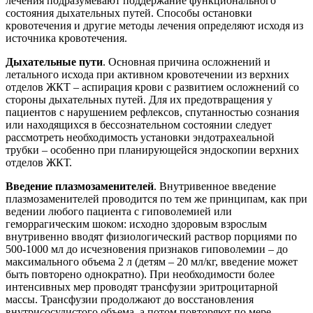
лечения подразумевают поддержание функционального
состояния дыхательных путей. Способы остановки
кровотечения и другие методы лечения определяют исходя из
источника кровотечения.
Дыхательные пути
. Основная причина осложнений и
летального исхода при активном кровотечении из верхних
отделов ЖКТ – аспирация крови с развитием осложнений со
стороны дыхательных путей. Для их предотвращения у
пациентов с нарушением рефлексов, спутанностью сознания
или находящихся в бессознательном состоянии следует
рассмотреть необходимость установки эндотрахеальной
трубки – особенно при планирующейся эндоскопии верхних
отделов ЖКТ.
Введение плазмозаменителей
. Внутривенное введение
плазмозаменителей проводится по тем же принципам, как при
ведении любого пациента с гиповолемией или
геморрагическим шоком: исходно здоровым взрослым
внутривенно вводят физиологический раствор порциями по
500-1000 мл до исчезновения признаков гиповолемии – до
максимального объема 2 л (детям – 20 мл/кг, введение может
быть повторено однократно). При необходимости более
интенсивных мер проводят трансфузии эритроцитарной
массы. Трансфузии продолжают до восстановления
внутрисосудистого объема, а потом повторяют по мере