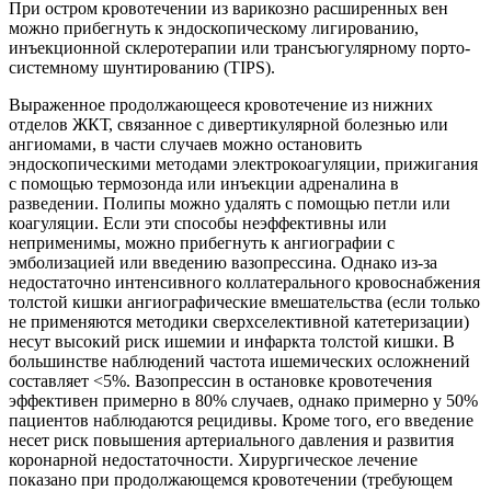
При остром кровотечении из варикозно расширенных вен
можно прибегнуть к эндоскопическому лигированию,
инъекционной склеротерапии или трансъюгулярному порто-
системному шунтированию (TIPS).
Выраженное продолжающееся кровотечение из нижних
отделов ЖКТ, связанное с дивертикулярной болезнью или
ангиомами, в части случаев можно остановить
эндоскопическими методами электрокоагуляции, прижигания
с помощью термозонда или инъекции адреналина в
разведении. Полипы можно удалять с помощью петли или
коагуляции. Если эти способы неэффективны или
неприменимы, можно прибегнуть к ангиографии с
эмболизацией или введению вазопрессина. Однако из-за
недостаточно интенсивного коллатерального кровоснабжения
толстой кишки ангиографические вмешательства (если только
не применяются методики сверхселективной катетеризации)
несут высокий риск ишемии и инфаркта толстой кишки. В
большинстве наблюдений частота ишемических осложнений
составляет <5%. Вазопрессин в остановке кровотечения
эффективен примерно в 80% случаев, однако примерно у 50%
пациентов наблюдаются рецидивы. Кроме того, его введение
несет риск повышения артериального давления и развития
коронарной недостаточности. Хирургическое лечение
показано при продолжающемся кровотечении (требующем