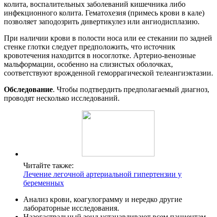
колита, воспалительных заболеваний кишечника либо
инфекционного колита. Гематохезия (примесь крови в кале)
позволяет заподозрить дивертикулез или ангиодисплазию.
При наличии крови в полости носа или ее стекании по задней
стенке глотки следует предположить, что источник
кровотечения находится в носоглотке. Артерио-венозные
мальформации, особенно на слизистых оболочках,
соответствуют врожденной геморрагической телеангиэктазии.
Обследование
. Чтобы подтвердить предполагаемый диагноз,
проводят несколько исследований.
Читайте также:
Лечение легочной артериальной гипертензии у
беременных
Анализ крови, коагулограмму и нередко другие
лабораторные исследования.
Назогастральный зонд устанавливают всем пациентам,