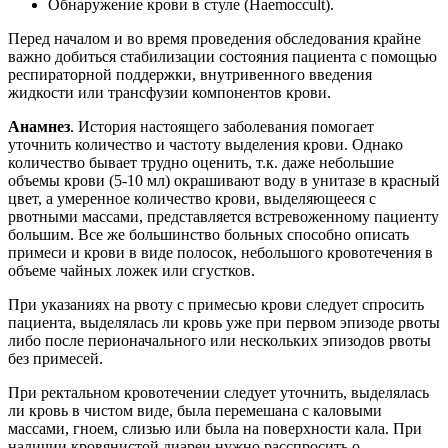
Обнаружение крови в стуле (Haemoccult).
Перед началом и во время проведения обследования крайне
важно добиться стабилизации состояния пациента с помощью
респираторной поддержки, внутривенного введения
жидкости или трансфузии компонентов крови.
Анамнез
. История настоящего заболевания помогает
уточнить количество и частоту выделения крови. Однако
количество бывает трудно оценить, т.к. даже небольшие
объемы крови (5-10 мл) окрашивают воду в унитазе в красный
цвет, а умеренное количество крови, выделяющееся с
рвотными массами, представляется встревоженному пациенту
большим. Все же большинство больных способно описать
примеси и крови в виде полосок, небольшого кровотечения в
объеме чайных ложек или сгустков.
При указаниях на рвоту с примесью крови следует спросить
пациента, выделялась ли кровь уже при первом эпизоде рвоты
либо после перионачального или нескольких эпизодов рвоты
без примесей.
При ректальном кровотечении следует уточнить, выделялась
ли кровь в чистом виде, была перемешана с каловыми
массами, гноем, слизью или была на поверхности кала. При
наличии кровянистой диареи нужно расспросить о