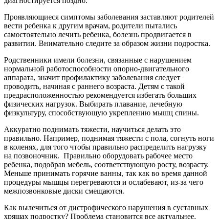
диагностируется поздно.
Проявляющиеся симптомы заболевания заставляют родителей
вести ребенка к другим врачам, родители пытались
самостоятельно лечить ребенка, болезнь продвигается в
развитии. Внимательно следите за образом жизни подростка.
Родственники имели болезни, связанные с нарушением
нормальной работоспособности опорно-двигательного
аппарата, значит профилактику заболевания следует
проводить, начиная с раннего возраста. Детям с такой
предрасположенностью рекомендуется избегать больших
физических нагрузок. Выбирать плавание, лечебную
физкультуру, способствующую укреплению мышц спины.
Аккуратно поднимать тяжести, научиться делать это
правильно. Например, поднимая тяжести с пола, согнуть ноги
в коленях, для того чтобы правильно распределить нагрузку
на позвоночник. Правильно оборудовать рабочее место
ребенка, подобрав мебель, соответствующую росту, возрасту.
Меньше принимать горячие ванны, так как во время данной
процедуры мышцы перегреваются и ослабевают, из-за чего
межпозвонковые диски смещаются.
Как вылечиться от дистрофического нарушения в суставных
хрящах подростку? Проблема становится все актуальнее.