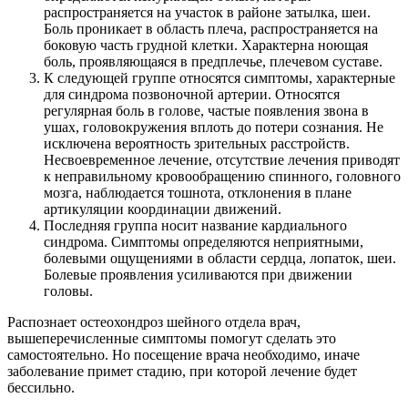
распространяется на участок в районе затылка, шеи.
Боль проникает в область плеча, распространяется на
боковую часть грудной клетки. Характерна ноющая
боль, проявляющаяся в предплечье, плечевом суставе.
К следующей группе относятся симптомы, характерные
для синдрома позвоночной артерии. Относятся
регулярная боль в голове, частые появления звона в
ушах, головокружения вплоть до потери сознания. Не
исключена вероятность зрительных расстройств.
Несвоевременное лечение, отсутствие лечения приводят
к неправильному кровообращению спинного, головного
мозга, наблюдается тошнота, отклонения в плане
артикуляции координации движений.
Последняя группа носит название кардиального
синдрома. Симптомы определяются неприятными,
болевыми ощущениями в области сердца, лопаток, шеи.
Болевые проявления усиливаются при движении
головы.
Распознает остеохондроз шейного отдела врач,
вышеперечисленные симптомы помогут сделать это
самостоятельно. Но посещение врача необходимо, иначе
заболевание примет стадию, при которой лечение будет
бессильно.