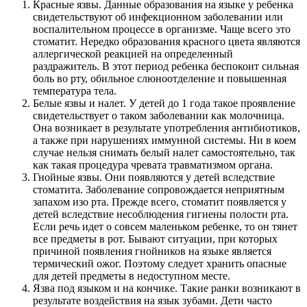
Красные язвы. Данные образования на языке у ребенка
свидетельствуют об инфекционном заболевании или
воспалительном процессе в организме. Чаще всего это
стоматит. Нередко образования красного цвета являются
аллергической реакцией на определенный
раздражитель. В этот период ребенка беспокоит сильная
боль во рту, обильное слюноотделение и повышенная
температура тела.
Белые язвы и налет. У детей до 1 года такое проявление
свидетельствует о таком заболевании как молочница.
Она возникает в результате употребления антибиотиков,
а также при нарушениях иммунной системы. Ни в коем
случае нельзя снимать белый налет самостоятельно, так
как такая процедура чревата травматизмом органа.
Гнойные язвы. Они появляются у детей вследствие
стоматита. Заболевание сопровождается неприятным
запахом изо рта. Прежде всего, стоматит появляется у
детей вследствие несоблюдения гигиены полости рта.
Если речь идет о совсем маленьком ребенке, то он тянет
все предметы в рот. Бывают ситуации, при которых
причиной появления гнойников на языке является
термический ожог. Поэтому следует хранить опасные
для детей предметы в недоступном месте.
Язва под языком и на кончике. Такие ранки возникают в
результате воздействия на язык зубами. Дети часто