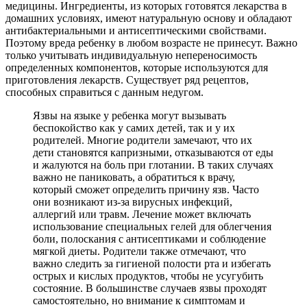
медицины. Ингредиенты, из которых готовятся лекарства в
домашних условиях, имеют натуральную основу и обладают
антибактериальными и антисептическими свойствами.
Поэтому вреда ребенку в любом возрасте не принесут. Важно
только учитывать индивидуальную непереносимость
определенных компонентов, которые используются для
приготовления лекарств. Существует ряд рецептов,
способных справиться с данным недугом.
Язвы на языке у ребенка могут вызывать
беспокойство как у самих детей, так и у их
родителей. Многие родители замечают, что их
дети становятся капризными, отказываются от еды
и жалуются на боль при глотании. В таких случаях
важно не паниковать, а обратиться к врачу,
который сможет определить причину язв. Часто
они возникают из-за вирусных инфекций,
аллергий или травм. Лечение может включать
использование специальных гелей для облегчения
боли, полоскания с антисептиками и соблюдение
мягкой диеты. Родители также отмечают, что
важно следить за гигиеной полости рта и избегать
острых и кислых продуктов, чтобы не усугубить
состояние. В большинстве случаев язвы проходят
самостоятельно, но внимание к симптомам и