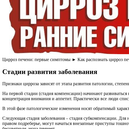
Цирроз печени: первые симптомы ► Как распознать цирроз печ
Стадии развития заболевания
Признаки цирроза зависят от этапа развития патологии, степе
На первой стадии (стадия компенсации) начинают развиваться
концентрация внимания и аппетит. Практически все люди спи
В этой фазе патологические изменения носят обратимый харак
Следующая стадия заболевания – стадия субкомпенсации. Для 
правом подреберье, могут начаться внезапные приступы тошно
бесцветным, моча темнеет.