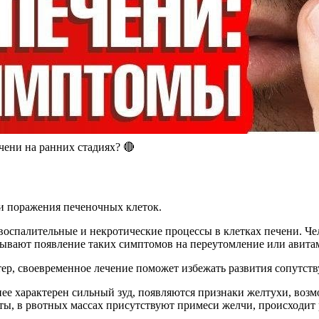
ени на ранних стадиях? 🔴
ни поражения печеночных клеток.
 воспалительные и некротические процессы в клетках печени. Ч
сывают появление таких симптомов на переутомление или авита
тер, своевременное лечение поможет избежать развития сопутст
нее характерен сильный зуд, появляются признаки желтухи, во
ты, в рвотных массах присутствуют примеси желчи, происходит 