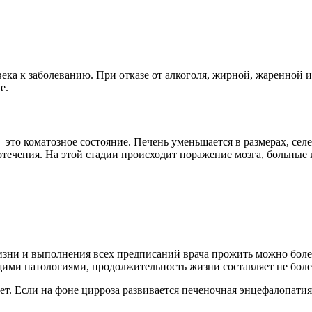
века к заболеванию. При отказе от алкоголя, жирной, жаренно
е.
это коматозное состояние. Печень уменьшается в размерах, селе
ечения. На этой стадии происходит поражение мозга, больные и
изни и выполнения всех предписаний врача прожить можно более
ими патологиями, продолжительность жизни составляет не более
ет. Если на фоне цирроза развивается печеночная энцефалопатия