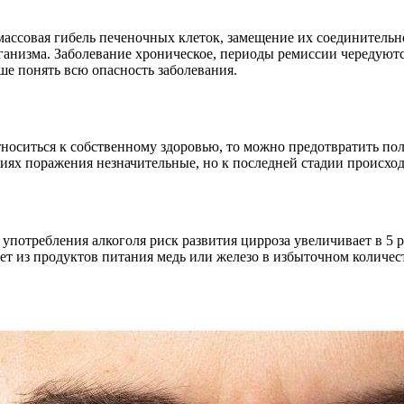
массовая гибель печеночных клеток, замещение их соединительн
ганизма. Заболевание хроническое, периоды ремиссии чередуютс
ше понять всю опасность заболевания.
относиться к собственному здоровью, то можно предотвратить по
диях поражения незначительные, но к последней стадии происхо
употребления алкоголя риск развития цирроза увеличивает в 5 р
ет из продуктов питания медь или железо в избыточном количес