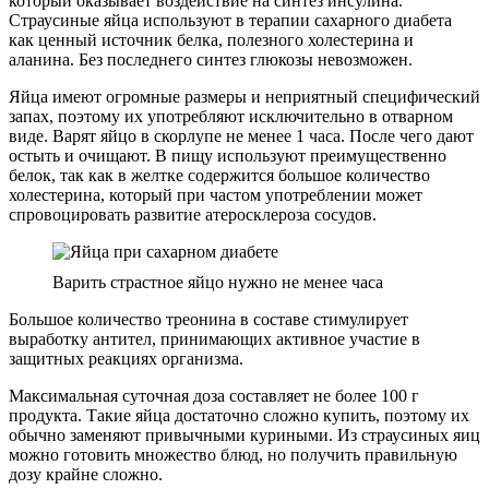
который оказывает воздействие на синтез инсулина.
Страусиные яйца используют в терапии сахарного диабета
как ценный источник белка, полезного холестерина и
аланина. Без последнего синтез глюкозы невозможен.
Яйца имеют огромные размеры и неприятный специфический
запах, поэтому их употребляют исключительно в отварном
виде. Варят яйцо в скорлупе не менее 1 часа. После чего дают
остыть и очищают. В пищу используют преимущественно
белок, так как в желтке содержится большое количество
холестерина, который при частом употреблении может
спровоцировать развитие атеросклероза сосудов.
Варить страстное яйцо нужно не менее часа
Большое количество треонина в составе стимулирует
выработку антител, принимающих активное участие в
защитных реакциях организма.
Максимальная суточная доза составляет не более 100 г
продукта. Такие яйца достаточно сложно купить, поэтому их
обычно заменяют привычными куриными. Из страусиных яиц
можно готовить множество блюд, но получить правильную
дозу крайне сложно.