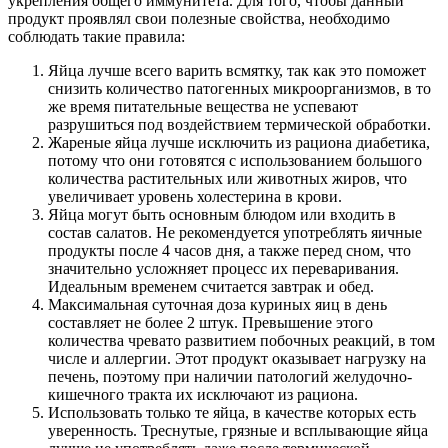
укрепления общего иммунитета. Для того, чтобы данный
продукт проявлял свои полезные свойства, необходимо
соблюдать такие правила:
Яйца лучше всего варить всмятку, так как это поможет
снизить количество патогенных микроорганизмов, в то
же время питательные вещества не успевают
разрушиться под воздействием термической обработки.
Жареные яйца лучше исключить из рациона диабетика,
потому что они готовятся с использованием большого
количества растительных или животных жиров, что
увеличивает уровень холестерина в крови.
Яйца могут быть основным блюдом или входить в
состав салатов. Не рекомендуется употреблять яичные
продукты после 4 часов дня, а также перед сном, что
значительно усложняет процесс их переваривания.
Идеальным временем считается завтрак и обед.
Максимальная суточная доза куриных яиц в день
составляет не более 2 штук. Превышение этого
количества чревато развитием побочных реакций, в том
числе и аллергии. Этот продукт оказывает нагрузку на
печень, поэтому при наличии патологий желудочно-
кишечного тракта их исключают из рациона.
Использовать только те яйца, в качестве которых есть
уверенность. Треснутые, грязные и всплывающие яйца