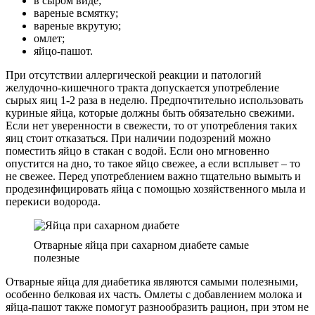
в сыром виде;
вареные всмятку;
вареные вкрутую;
омлет;
яйцо-пашот.
При отсутствии аллергической реакции и патологий
желудочно-кишечного тракта допускается употребление
сырых яиц 1-2 раза в неделю. Предпочтительно использовать
куриные яйца, которые должны быть обязательно свежими.
Если нет уверенности в свежести, то от употребления таких
яиц стоит отказаться. При наличии подозрений можно
поместить яйцо в стакан с водой. Если оно мгновенно
опустится на дно, то такое яйцо свежее, а если всплывет – то
не свежее. Перед употреблением важно тщательно вымыть и
продезинфицировать яйца с помощью хозяйственного мыла и
перекиси водорода.
Отварные яйца при сахарном диабете самые
полезные
Отварные яйца для диабетика являются самыми полезными,
особенно белковая их часть. Омлеты с добавлением молока и
яйца-пашот также помогут разнообразить рацион, при этом не