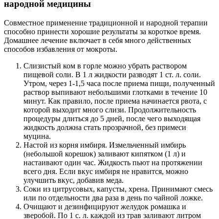
народной медицины
Совместное применение традиционной и народной терапии
способно принести хорошие результаты за короткое время.
Домашнее лечение включает в себя много действенных
способов избавления от мокроты.
Слизистый ком в горле можно убрать раствором
пищевой соли. В 1 л жидкости разводят 1 ст. л. соли.
Утром, через 1-1,5 часа после приема пищи, полученный
раствор выпивают небольшими глотками в течение 10
минут. Как правило, после приема начинается рвота, с
которой выходит много слизи. Продолжительность
процедуры длиться до 5 дней, после чего выходящая
жидкость должна стать прозрачной, без примеси
муцина.
Настой из корня имбиря. Измельченный имбирь
(небольшой корешок) заливают кипятком (1 л) и
настаивают один час. Жидкость пьют на протяжении
всего дня. Если вкус имбиря не нравится, можно
улучшить вкус, добавив меда.
Соки из цитрусовых, капусты, хрена. Принимают смесь
или по отдельности два раза в день по чайной ложке.
Очищают и дезинфицируют желудок ромашка и
зверобой. По 1 с. л. каждой из трав заливают литром