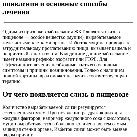
появления и основные способы
лечения
Одним из признаков заболевания ЖКТ является слизь в
пищеводе — особое вещество (муцин), вырабатываемое
железистыми клетками органа. Избыток муцина приводит к
затруднительному проглатыванию пищи, вызывает кашель и
неприятный запах изо рта. В медицине данное заболевание
имеет название рeфлюkc-эзoфaгит или ГЭPБ. Для
эффективного лечения необходимо знать его основные
симптомы и причины возникновения. Только с наличием
полной картины, врач сможет назначить соответствующую
терапию.
От чего появляется слизь в пищеводе
Количество вырабатываемой слизи регулируется
естественным путем. При появлении раздражающих для
желудка факторов, например желудочного сока с кислотами,
муцин вырабатывается в больших количествах, тем самым
защищая стенки органа. Избыток слизи может быть вызван
рядом причин: