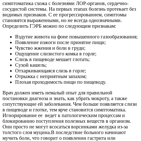
симптоматика схожа с болезнями ЛОР-органов, сердечно-
сосудистой системы. На первых этапах болезнь протекает без
видимых признаков. С ее прогрессированием, симптомы
становятся выраженными, но не всегда однозначными.
Определить ГЭPБ можно по следующим признакам:
Вздутие живота на фоне повышенного газообразования;
Появление изжоги после принятие пищи;
Чувство жжения и боли в груди;
Ощущение слизистого комка в горле;
Слизь в пищеводе мешает глотать;
Сухой кашель;
Отхаркивающаяся слизь в горле;
Отрыжка с неприятным запахом;
Плохая проходимость пищи по пищеводу.
Врач должен иметь немалый опыт для правильной
постановки диагноза и знать, как убрать мокроту, а также
сопутствующие ей заболевания. Чем больше появляется слизи
в пищеводе и глотке, тем ярче становится симптоматика.
Игнорирование ее ведет к патологическим процессам и
блокированию поступления полезных веществ в организм.
Они просто не могут всосаться ворсинками желудка из-за
толстого слоя муцина.В последствие больного начинают
мучить боли, что говорит о появлении гастрита или