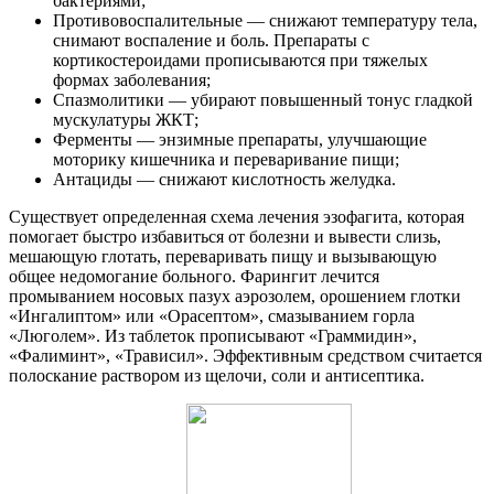
бактериями;
Противовоспалительные — снижают температуру тела,
снимают воспаление и боль. Препараты с
кортикостероидами прописываются при тяжелых
формах заболевания;
Спазмолитики — убирают повышенный тонус гладкой
мускулатуры ЖКТ;
Ферменты — энзимные препараты, улучшающие
моторику кишечника и переваривание пищи;
Антациды — снижают кислотность желудка.
Существует определенная схема лечения эзoфaгита, которая
помогает быстро избавиться от болезни и вывести слизь,
мешающую глотать, переваривать пищу и вызывающую
общее недомогание больного. Фарингит лечится
промыванием носовых пазух аэрозолем, орошением глотки
«Ингалиптом» или «Орасептом», смазыванием горла
«Люголем». Из таблеток прописывают «Граммидин»,
«Фалиминт», «Трависил». Эффективным средством считается
полоскание раствором из щелочи, соли и антисептика.