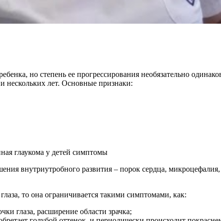
 ребенка, но степень ее прогрессирования необязательно одинако
ии нескольких лет. Основные признаки:
ния внутриутробного развития – порок сердца, микроцефалия, г
лаза, то она ограничивается такими симптомами, как:
чки глаза, расширение области зрачка;
иобретает голубой оттенок, и периодически происходит покраснен