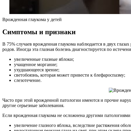
Врожденная глаукома у детей
Симптомы и признаки
В 75% случаев врожденная глаукома наблюдается в двух глазах
родов. Иногда эта глазная болезнь диагностируется по истечен
увеличенные глазные яблоки;
учащенное моргание;
ухудшающееся зрение;
светобоязнь, которая может привести к блефароспазму;
слезотечение.
Часто при этой врожденной патологии имеются и прочие наруше
другие серьезные заболевания.
Если врожденная глаукома не осложнена другими патологиями г
увеличение глазного яблока, вследствие растяжения оболо
недостаточная реакция глаза на свет, при этом склера пр