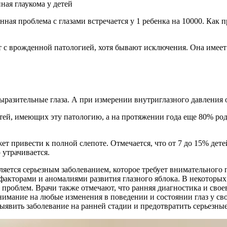
нная проблема с глазами встречается у 1 ребенка на 10000. Как
т с врожденной патологией, хотя бывают исключения. Она имеет
разительные глаза. А при измерении внутриглазного давления 
етей, имеющих эту патологию, а на протяжении года еще 80% р
 привести к полной слепоте. Отмечается, что от 7 до 15% дете
 утрачивается.
вляется серьезным заболеванием, которое требует внимательног
факторами и аномалиями развития глазного яблока. В некоторых
проблем. Врачи также отмечают, что ранняя диагностика и сво
имание на любые изменения в поведении и состоянии глаз у сво
ыявить заболевание на ранней стадии и предотвратить серьезные