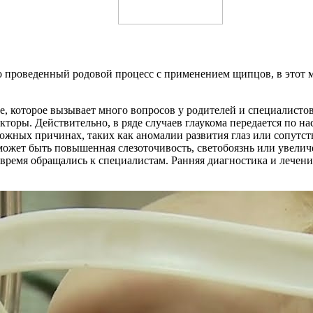
 проведенный родовой процесс с применением щипцов, в этот 
ие, которое вызывает много вопросов у родителей и специалист
оры. Действительно, в ряде случаев глаукома передается по нас
можных причинах, таких как аномалии развития глаз или сопутс
 может быть повышенная слезоточивость, светобоязнь или увелич
овремя обращались к специалистам. Ранняя диагностика и лечен