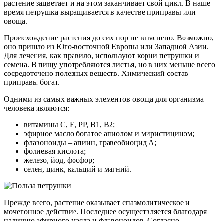
растение зацветает и на этом заканчивает свой цикл. В наше
время петрушка выращивается в качестве приправы или
овоща.
Происхождение растения до сих пор не выяснено. Возможно,
оно пришло из Юго-восточной Европы или Западной Азии.
Для лечения, как правило, используют корни петрушки и
семена. В пищу употребляются листья, но в них меньше всего
сосредоточено полезных веществ. Химический состав
приправы богат.
Одними из самых важных элементов овоща для организма
человека являются:
витамины С, Е, РР, В1, В2;
эфирное масло богатое апиолом и миристицином;
флавоноиды – апиин, гравеобиоцид А;
фолиевая кислота;
железо, йод, фосфор;
селен, цинк, кальций и магний.
Прежде всего, растение оказывает спазмолитическое и
мочегонное действие. Последнее осуществляется благодаря
наличию эфирного масла и флавоноидов. Согласно