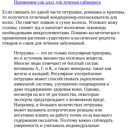
Применяем сок алоэ для лечения гайморита
Если смешать по одной части петрушки, ромашки и крапивы,
то получится отличный кондиционер-ополаскиватель для
волос. Он смягчит ломкие и сухие волосы. Успокоит кожу
головы, снимет зуд и напитает волосяные луковицы
необходимыми микроэлементами. Помимо косметического
применения растения существуют классические рецепты
отваров и соков для лечения заболеваний.
Петрушка — это не только популярная приправа,
но и источник множества полезных веществ.
Многие люди отмечают её богатый состав:
витамины A, C и K, а также минералы, такие как
железо и кальций. Регулярное употребление
петрушки может способствовать укреплению
иммунной системы, улучшению пищеварения и
даже поддержанию здоровья кожи. Однако,
несмотря на все её достоинства, некоторые
эксперты предупреждают о возможном вреде.
Например, в больших количествах петрушка
может вызывать аллергические реакции или
негативно влиять на работу почек из-за высокого
содержания оксалатов. Поэтому важно соблюдать
умеренность и учитывать индивидуальные