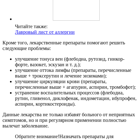
Читайте также:
Лавровый лист от аллергии
Кроме того, лекарственные препараты помогают решить
следующие проблемы:
улучшение тонуса вен (флебодиа, рутозид, гинкор-
форте, вазокет, эскузан и т. д.);
улучшение оттока лимфы (препараты, перечисленные
выше + троксерутин и лечение энзимами);
улучшение циркуляции крови (препараты,
перечисленные выше + агапурин, аспирин, тромбофот);
устранение воспалительных процессов (флебодиа,
рутин, гливенол, диклофенак, индометацин, ибупрофен,
аспирин, кортикостероиды).
Данные лекарства не только избавят больного от неприятных
симптомов, но и при регулярном применении полностью
вылечат заболевание.
Обратите внимание!
Назначать препараты для