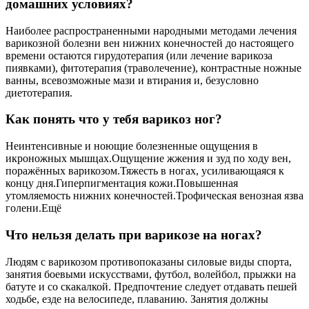
домашних условиях?
Наиболее распространенными народными методами лечения
варикозной болезни вен нижних конечностей до настоящего
времени остаются гирудотерапия (или лечение варикоза
пиявками), фитотерапия (траволечение), контрастные ножные
ванны, всевозможные мази и втирания и, безусловно
диетотерапия.
Как понять что у тебя варикоз ног?
Неинтенсивные и ноющие болезненные ощущения в
икроножных мышцах.Ощущение жжения и зуд по ходу вен,
поражённых варикозом.Тяжесть в ногах, усиливающаяся к
концу дня.Гиперпигментация кожи.Повышенная
утомляемость нижних конечностей.Трофическая венозная язва
голени.Ещё
Что нельзя делать при варикозе на ногах?
Людям с варикозом противопоказаны силовые виды спорта,
занятия боевыми искусствами, футбол, волейбол, прыжки на
батуте и со скакалкой. Предпочтение следует отдавать пешей
ходьбе, езде на велосипеде, плаванию. Занятия должны