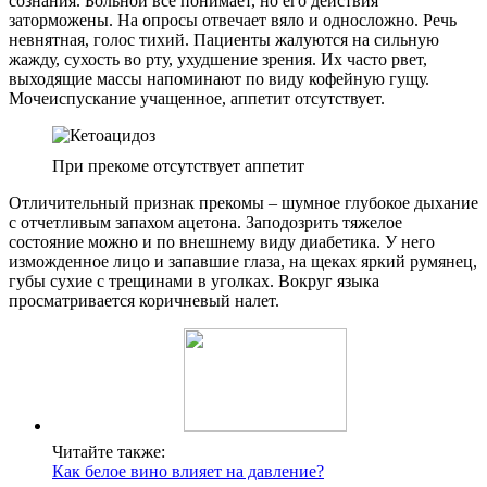
сознания. Больной все понимает, но его действия
заторможены. На опросы отвечает вяло и односложно. Речь
невнятная, голос тихий. Пациенты жалуются на сильную
жажду, сухость во рту, ухудшение зрения. Их часто рвет,
выходящие массы напоминают по виду кофейную гущу.
Мочеиспускание учащенное, аппетит отсутствует.
При прекоме отсутствует аппетит
Отличительный признак прекомы – шумное глубокое дыхание
с отчетливым запахом ацетона. Заподозрить тяжелое
состояние можно и по внешнему виду диабетика. У него
изможденное лицо и запавшие глаза, на щеках яркий румянец,
губы сухие с трещинами в уголках. Вокруг языка
просматривается коричневый налет.
Читайте также:
Как белое вино влияет на давление?