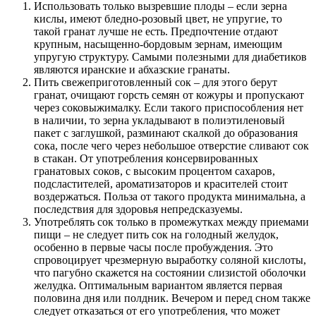
Использовать только вызревшие плоды – если зерна
кислы, имеют бледно-розовый цвет, не упругие, то
такой гранат лучше не есть. Предпочтение отдают
крупным, насыщенно-бордовым зернам, имеющим
упругую структуру. Самыми полезными для диабетиков
являются иранские и абхазские гранаты.
Пить свежеприготовленный сок – для этого берут
гранат, очищают горсть семян от кожуры и пропускают
через соковыжималку. Если такого приспособления нет
в наличии, то зерна укладывают в полиэтиленовый
пакет с заглушкой, разминают скалкой до образования
сока, после чего через небольшое отверстие сливают сок
в стакан. От употребления консервированных
гранатовых соков, с высоким процентом сахаров,
подсластителей, ароматизаторов и красителей стоит
воздержаться. Польза от такого продукта минимальна, а
последствия для здоровья непредсказуемы.
Употреблять сок только в промежутках между приемами
пищи – не следует пить сок на голодный желудок,
особенно в первые часы после пробуждения. Это
спровоцирует чрезмерную выработку соляной кислоты,
что пагубно скажется на состоянии слизистой оболочки
желудка. Оптимальным вариантом является первая
половина дня или полдник. Вечером и перед сном также
следует отказаться от его употребления, что может