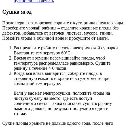
нужно ли его лечить
Сушка ягод
После первых заморозков сорвите с кустарника спелые ягоды.
Переберите урожай рябины – отделите красивые плоды без
дефектов, избавьтесь от веточек, листьев, мусора, гнили.
Помойте ягоды в обычной воде и просушите от влаги.
Распределите рябину на сито электрической сушарки.
Выставите температуру 60°С.
Время от времени перемешивайте плоды, чтоб
температура распределялась равномерно. Сушите
рябину в течение 4-6 часов.
Когда вся влага выпарится, соберите плоды в
стеклянную емкость и храните в сухом месте при
комнатной температуре.
Если у вас нет электросушки, положите ягоды на
чистую бумагу на место, где есть доступ
солнечного света. Таким способом сушить рябину
намного дольше, но результат получается один и
тот же.
Сухие плоды храните не дольше одного года, после чего