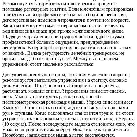
Рекомендуется затормозить патологический процесс с
помощью регулярных занятий. Если к лечебным тренировкам
прибегнуть для профилактики тем, кого боли не беспокоят,
дегенеративные изменения проявятся в почтенном возрасте.
Занятия помогут «разжать» нервные окончания, избежать
возникновения спаек при грыже межпозвоночного диска.
Щадящие упражнения при грудном остеохондрозе служат
профилактикой болевых ощущений, предупреждением
рецидивов. В период обострения невралгии стоит отказаться
от занятий. Важна регулярность лечебных тренировок, не
бросать, когда болезнь отступает. Между выполнением
упражнений стоит медленно расслабляться.
Для укрепления мышц спины, создания мышечного корсета,
рекомендуется выполнять упражнения на статику, силовые
динамические. Полезно висеть с опорой на предплечья,
растягивать мышцы спины. Упражнения снимают спазмы,
боль. Мышцы стоит уметь расслаблять, способ –
постизометрическая релаксация мышц. Упражнение занимает
3 минуты. Стоит сесть на пол, медленно тянуться пальцами
рук к ступням. Когда наклоняться становится трудно, не стоит
усердствовать: остановиться, сделать глубокий вдох, замереть
(10 секунд). После последующего выдоха становится ясно, что
можешь «продвинуться» вперед. Никаких резких движений!
Поработав, напряженная мышца легко расслабляется.