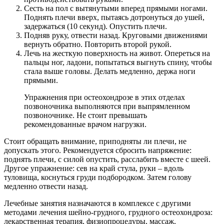
Сесть на пол с вытянутыми вперед прямыми ногами.
Поднять плечи вверх, пытаясь дотронуться до ушей,
задержаться (10 секунд). Опустить плечи.
Подняв руку, отвести назад. Круговыми движениями
вернуть обратно. Повторить второй рукой.
Лечь на жесткую поверхность на живот. Опереться на
пальцы ног, ладони, попытаться выгнуть спину, чтобы
стала выше головы. Делать медленно, держа ноги
прямыми.
Упражнения при остеохондрозе в этих отделах
позвоночника выполняются при выпрямленном
позвоночнике. Не стоит превышать
рекомендованные врачом нагрузки.
Стоит обращать внимание, приподняты ли плечи, не
допускать этого. Рекомендуется сбросить напряжение:
поднять плечи, с силой опустить, расслабить вместе с шеей.
Другое упражнение: сев на край стула, руки – вдоль
туловища, коснуться груди подбородком. Затем голову
медленно отвести назад.
Лечебные занятия назначаются в комплексе с другими
методами лечения шейно-грудного, грудного остеохондроза:
лекарственная терапия, физиопроцедуры, массаж,