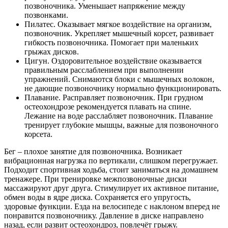
позвоночника. Уменьшает напряжение между
позвонками.
Пилатес. Оказывает мягкое воздействие на организм,
позвоночник. Укрепляет мышечный корсет, развивает
гибкость позвоночника. Помогает при маленьких
грыжах дисков.
Цигун. Оздоровительное воздействие оказывается
правильным расслаблением при выполнении
упражнений. Снимаются блоки с мышечных волокон,
не дающие позвоночнику нормально функционировать.
Плавание. Расправляет позвоночник. При грудном
остеохондрозе рекомендуется плавать на спине.
Лежание на воде расслабляет позвоночник. Плавание
тренирует глубокие мышцы, важные для позвоночного
корсета.
Бег – плохое занятие для позвоночника. Возникает
вибрационная нагрузка по вертикали, слишком перегружает.
Подходит спортивная ходьба, стоит заниматься на домашнем
тренажере. При тренировке межпозвоночные диски
массажируют друг друга. Стимулирует их активное питание,
обмен воды в ядре диска. Сохраняется его упругость,
здоровые функции. Езда на велосипеде с наклоном вперед не
понравится позвоночнику. Давление в диске направлено
назад, если развит остеохондроз, повлечёт грыжу.