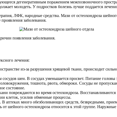
зующееся дегенеративным поражением межпозвоночного простран
олжает молодеть. У подростков болезнь лучше поддается лечению.
ерапия, ЛФК, народные средства. Мази от остеохондроза шейно
е проявления заболевания.
причин появления заболевания.
ксного лечения:
остранстве из-за разрушения хрящевой ткани, происходит силь
сосудов шеи. В сосудах уменьшается просвет. Питание головы 
головокружения, тошнота, рвота, обмороки. Сосуды не пропуска
ое состояние.
кани повреждаются во время остеохондроза. Восстанавливаются
ии клеток, усилив обменные процессы.
. В аптеках много обезболивающих средств, безвредными, при
 от шейного остеохондроза относится к этой группе. Наружные 