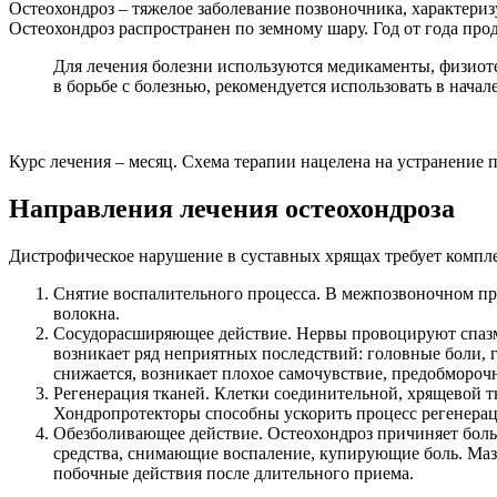
Остеохондроз – тяжелое заболевание позвоночника, характери
Остеохондроз распространен по земному шару. Год от года прод
Для лечения болезни используются медикаменты, физиот
в борьбе с болезнью, рекомендуется использовать в начал
Курс лечения – месяц. Схема терапии нацелена на устранение 
Направления лечения остеохондроза
Дистрофическое нарушение в суставных хрящах требует компле
Снятие воспалительного процесса. В межпозвоночном пр
волокна.
Сосудорасширяющее действие. Нервы провоцируют спазм 
возникает ряд неприятных последствий: головные боли, 
снижается, возникает плохое самочувствие, предобморочн
Регенерация тканей. Клетки соединительной, хрящевой т
Хондропротекторы способны ускорить процесс регенерац
Обезболивающее действие. Остеохондроз причиняет боль
средства, снимающие воспаление, купирующие боль. Мазь
побочные действия после длительного приема.