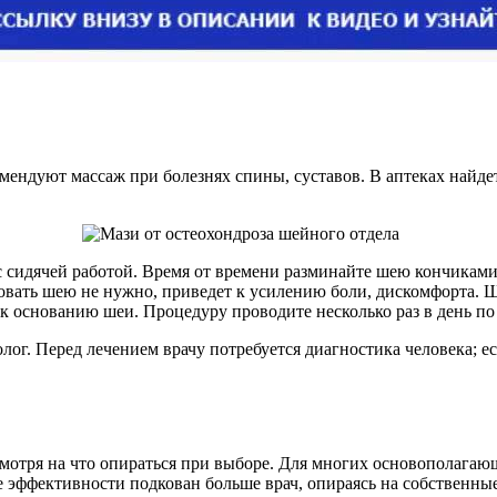
ндуют массаж при болезнях спины, суставов. В аптеках найдет
с сидячей работой. Время от времени разминайте шею кончиками
вать шею не нужно, приведет к усилению боли, дискомфорта. Шея
 основанию шеи. Процедуру проводите несколько раз в день по
ог. Перед лечением врачу потребуется диагностика человека; ест
 смотря на что опираться при выборе. Для многих основополага
 эффективности подкован больше врач, опираясь на собственные