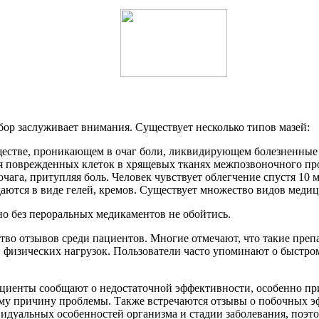
бор заслуживает внимания. Существует несколько типов мазей:
ществе, проникающем в очаг боли, ликвидирующем болезненные
я поврежденных клеток в хрящевых тканях межпозвоночного про
ага, притупляя боль. Человек чувствует облегчение спустя 10 м
даются в виде гелей, кремов. Существует множество видов меди
но без пероральных медикаментов не обойтись.
во отзывов среди пациентов. Многие отмечают, что такие преп
и физических нагрузок. Пользователи часто упоминают о быстро
пациенты сообщают о недостаточной эффективности, особенно пр
му причину проблемы. Также встречаются отзывы о побочных эф
видуальных особенностей организма и стадии заболевания, поэто