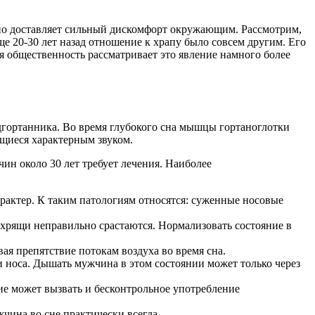
 но доставляет сильный дискомфорт окружающим. Рассмотрим,
ще 20-30 лет назад отношение к храпу было совсем другим. Его
 общественность рассматривает это явление намного более
надгортанника. Во время глубокого сна мышцы гортаноглотки
ющиеся характерным звуком.
ин около 30 лет требует лечения. Наиболее
рактер. К таким патологиям относятся: суженные носовые
 хрящи неправильно срастаются. Нормализовать состояние в
ая препятствие потокам воздуха во время сна.
 носа. Дышать мужчина в этом состоянии может только через
ие может вызвать и бесконтрольное употребление
чина во сне практически всегда.