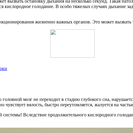
жет вызвать остановку дыхания на несколько секунд. Такая пато
я кислородное голодание. В особо тяжелых случаях дыхание зад
кционирования жизненно важных органов. Это может вызвать т
роки
о головной мозг не переходит в стадию глубокого сна, нарушает
о чувствует вялость, быстро переутомляется, жалуется на часты
й системы! Вследствие продолжительного кислородного голода