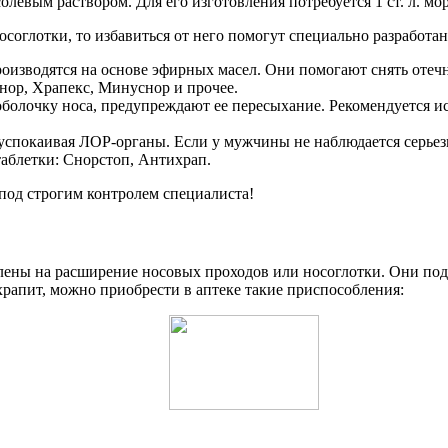
евым раствором. Для его изготовления потребуется 1 ст. л. мор
глотки, то избавиться от него помогут специально разработанны
роизводятся на основе эфирных масел. Они помогают снять отеч
нор, Храпекс, Минуснор и прочее.
оболочку носа, предупреждают ее пересыхание. Рекомендуется ис
успокаивая ЛОР-органы. Если у мужчины не наблюдается серьез
таблетки: Снорстоп, Антихрап.
под строгим контролем специалиста!
лены на расширение носовых проходов или носоглотки. Они по
рапит, можно приобрести в аптеке такие приспособления: