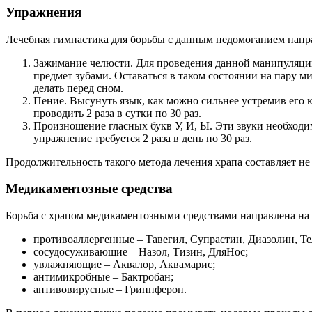
Упражнения
Лечебная гимнастика для борьбы с данным недомоганием напра
Зажимание челюсти. Для проведения данной манипуляции
предмет зубами. Оставаться в таком состоянии на пару м
делать перед сном.
Пение. Высунуть язык, как можно сильнее устремив его к
проводить 2 раза в сутки по 30 раз.
Произношение гласных букв У, И, Ы. Эти звуки необход
упражнение требуется 2 раза в день по 30 раз.
Продолжительность такого метода лечения храпа составляет не
Медикаментозные средства
Борьба с храпом медикаментозными средствами направлена на 
противоаллергенные – Тавегил, Супрастин, Диазолин, Те
сосудосуживающие – Назол, Тизин, ДляНос;
увлажняющие – Аквалор, Аквамарис;
антимикробные – Бактробан;
антивовирусные – Гриппферон.