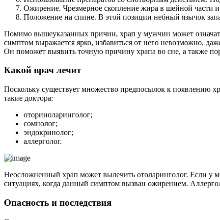
Ожирение. Чрезмерное скопление жира в шейной части и 
Положение на спине. В этой позиции небный язычок запа
Помимо вышеуказанных причин, храп у мужчин может означать
симптом выражается ярко, избавиться от него невозможно, даже
Он поможет выявить точную причину храпа во сне, а также по
Какой врач лечит
Поскольку существует множество предпосылок к появлению хра
такие доктора:
оториноларинголог;
сомнолог;
эндокринолог;
аллерголог.
Неосложненный храп может вылечить отоларинголог. Если у мо
ситуациях, когда данный симптом вызван ожирением. Аллергол
Опасность и последствия