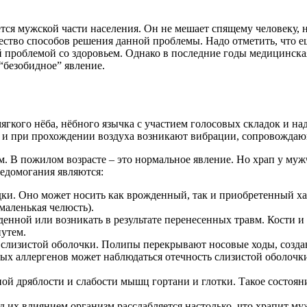
тся мужской части населения. Он не мешает спящему человеку,
ожество способов решения данной проблемы.
Надо отметить, что е
 проблемой со здоровьем. Однако в последние годы медицинская
 “безобидное” явление.
 мягкого нёба, нёбного язычка с участием голосовых складок и 
ь, и при прохождении воздуха возникают вибрации, сопровожда
 В пожилом возрасте – это нормальное явление. Но храп у мужч
едомогания являются:
ки. Оно может носить как врожденный, так и приобретенный ха
маленькая челюсть).
нной или возникать в результате перенесенных травм. Кости и
утем.
 слизистой оболочки. Полипы перекрывают носовые ходы, создав
х аллергенов может наблюдаться отечность слизистой оболочки
ой дряблости и слабости мышц гортани и глотки. Такое состоян
 их влиянием организм расслабляется настолько, что храпит муж