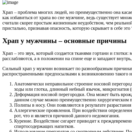
Храп – проблема многих людей, но преимущественно она касае
как избавиться от храпа во сне мужчине, ведь существует мн
считали скорее простым жизненным неудобством, чем реальной
пристально, признавая опасность, которую скрывает в себе это
Храп у мужчины – основные причины
Храп – это звук, который создается тканями гортани и глотки:
расслабляются, а в положении на спине еще и западают внутр
Сильный храп у мужчин возникает по разнообразным причинам.
распространенными предпосылками к возникновению такого н
Анатомически неправильное строение носовой перегород
ходы или глотка, длинный небный язычок, микрогнатия (
Деформация носовой перегородки. Она может быть врожде
данном случае можно преимущественно хирургическим п
Полипы в носу. Они появляются в результате разрастания
Аллергические проявления. При воздействии определенны
рот, что и является причиной данного недомогания.
Курение. Воздействие сигарет приводит к преждевременн
спиртосодержащих напитков.
Использование препаратов со снотворным действием. Под