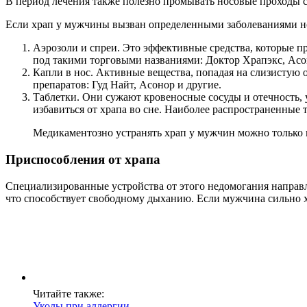
В период лечения также полезно промывать носовые проходы сол
Если храп у мужчины вызван определенными заболеваниями носо
Аэрозоли и спреи. Это эффективные средства, которые п
под такими торговыми названиями: Доктор Храпэкс, Асо
Капли в нос. Активные вещества, попадая на слизистую 
препаратов: Гуд Найт, Асонор и другие.
Таблетки. Они сужают кровеносные сосуды и отечность, 
избавиться от храпа во сне. Наиболее распространенные 
Медикаментозно устранять храп у мужчин можно только 
Приспособления от храпа
Специализированные устройства от этого недомогания направ
что способствует свободному дыханию. Если мужчина сильно х
Читайте также:
Уколы при аллергии