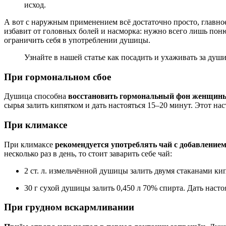
исход.
А вот с наружным применением всё достаточно просто, главно
избавит от головных болей и насморка: нужно всего лишь пон
ограничить себя в употреблении душицы.
Узнайте в нашей статье как посадить и ухаживать за душ
При гормональном сбое
Душица способна
восстановить гормональный фон женщин
сырья залить кипятком и дать настояться 15–20 минут. Этот наст
При климаксе
При климаксе
рекомендуется употреблять чай с добавлени
несколько раз в день, то стоит заварить себе чай:
2 ст. л. измельчённой душицы залить двумя стаканами кипя
30 г сухой душицы залить 0,450 л 70% спирта. Дать насто
При грудном вскармливании