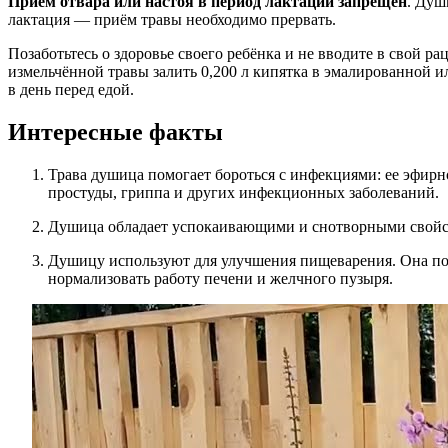
Приём отвара или настоя в период лактации запрещён
. Душ
лактация — приём травы необходимо прервать.
Позаботьтесь о здоровье своего ребёнка и не вводите в свой 
измельчённой травы залить 0,200 л кипятка в эмалированной и
в день перед едой.
Интересные факты
Трава душица помогает бороться с инфекциями: ее эфир
простуды, гриппа и других инфекционных заболеваний.
Душица обладает успокаивающими и снотворными свойств
Душицу используют для улучшения пищеварения. Она пом
нормализовать работу печени и желчного пузыря.