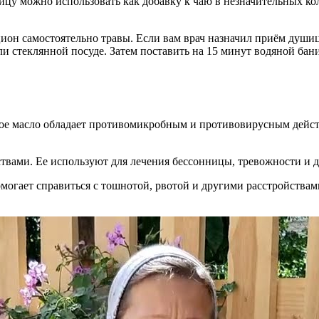
ицу можно использовать как добавку к чаю в незначительных кол
рацион самостоятельно травы. Если вам врач назначил приём душ
ли стеклянной посуде. Затем поставить на 15 минут водяной бан
ное масло обладает противомикробным и противовирусным дейст
ами. Ее используют для лечения бессонницы, тревожности и д
огает справиться с тошнотой, рвотой и другими расстройствам