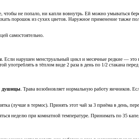
е, чтобы не попало, ни капли вовнутрь. Ей можно умываться бе
юхать порошок из сухих цветов. Наружное применение также пол
ицей самостоятельно.
ы
. Если нарушен менструальный цикл и месячные редкие — это не
ой употреблять в тёплом виде 2 раза в день по 1/2 стакана перед
ем душицы
. Трава возобновляет нормальную работу яичников. Ес
тка (лучше в термос). Принять этот чай за 3 приёма в день, пере
яться неделю при комнатной температуре. Принимать по 35 капель