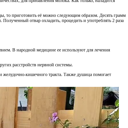
ичествах, для прибавления молока. Как только, наладится
ицы, то приготовить её можно следующим образом. Десять грамм
и. Полученный отвар охладить, процедить и употреблять 2 раза
вием. В народной медицине ее используют для лечения
ругих расстройств нервной системы.
и желудочно-кишечного тракта. Также душица помогает