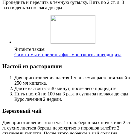
Процедить и перелить в темную бутылку. Пить по 2 ст. л. 3
раза в день за полчаса до еды.
Читайте также:
Симптомы и причины флегмонозного аппендицита
Настой из расторопши
Для приготовления настоя 1 ч. л. семян растения залейте
250 мл кипятка.
Дайте настояться 30 минут, после чего процедите.
Пить настой по 100 мл 3 раза в сутки за полчаса до еды.
Курс лечения 2 недели.
Березовый чай
Для приготовления этого чая 1 ст. л. березовых почек или 2 ст.
л. сухих листьев березы перетертых в порошок залейте 2
стаканами кипятка. После этого добавьте в чай соду (на