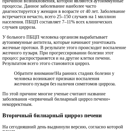
причиной возникновения, которой являются аутоиммунные
процессы. Данное заболевание наиболее часто
диагностируется у женщин в возрасте от 40 лет. Заболевание
встречается нечасто, всего 25–150 случаев на 1 миллион
населения. ПБЦП составляет 7–11% всех клинических
случаев цирроза.
У больного ПБЦП человека организм вырабатывает
аутоиммунные антитела, которые начинают уничтожать
желчные протоки. В результате этого происходит воспаление
желчного пузыря. При прогрессировании болезни этот
процесс распространяется и на другие клетки печени.
Результатом всего этого становится цирроз.
Обратите внимание!
На ранних стадиях болезни у
человека возникают признаки воспаления
желчного пузыря без наличия симптомов цирроза.
По этой причине многие ученые считают название
заболевания «первичный билиарный цирроз печени»
некорректным.
Вторичный билиарный цирроз печени
На сегодняшний день выдвинули версию, согласно которой