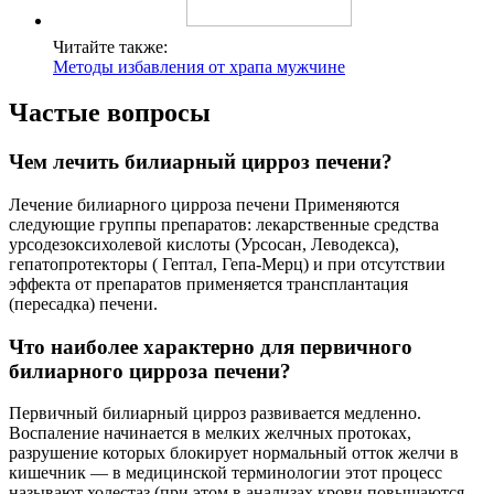
Читайте также:
Методы избавления от храпа мужчине
Частые вопросы
Чем лечить билиарный цирроз печени?
Лечение билиарного цирроза печени Применяются
следующие группы препаратов: лекарственные средства
урсодезоксихолевой кислоты (Урсосан, Леводекса),
гепатопротекторы ( Гептал, Гепа-Мерц) и при отсутствии
эффекта от препаратов применяется трансплантация
(пересадка) печени.
Что наиболее характерно для первичного
билиарного цирроза печени?
Первичный билиарный цирроз развивается медленно.
Воспаление начинается в мелких желчных протоках,
разрушение которых блокирует нормальный отток желчи в
кишечник — в медицинской терминологии этот процесс
называют холестаз (при этом в анализах крови повышаются