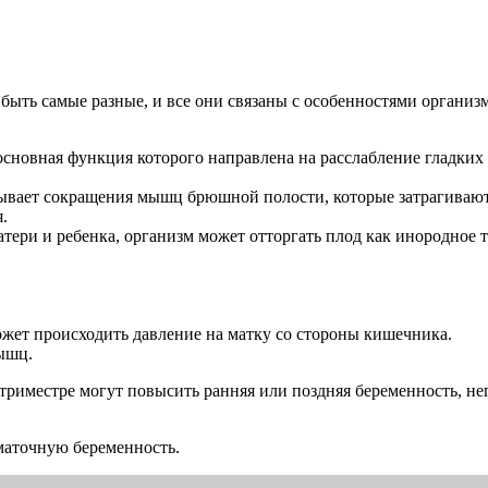
 быть самые разные, и все они связаны с особенностями орган
 основная функция которого направлена на расслабление гладких
ывает сокращения мышц брюшной полости, которые затрагивают
.
атери и ребенка, организм может отторгать плод как инородное 
жет происходить давление на матку со стороны кишечника.
ышц.
 триместре могут повысить ранняя или поздняя беременность, н
маточную беременность.