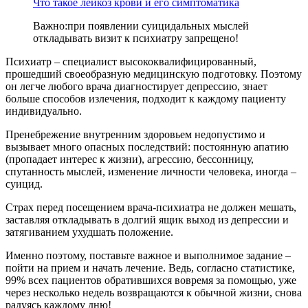
Что такое лейкоз крови и его симптоматика
Важно:
при появлении суицидальных мыслей
откладывать визит к психиатру запрещено!
Психиатр – специалист высококвалифицированный,
прошедший своеобразную медицинскую подготовку. Поэтому
он легче любого врача диагностирует депрессию, знает
больше способов излечения, подходит к каждому пациенту
индивидуально.
Пренебрежение внутренним здоровьем недопустимо и
вызывает много опасных последствий: постоянную апатию
(пропадает интерес к жизни), агрессию, бессонницу,
спутанность мыслей, изменение личности человека, иногда –
суицид.
Страх перед посещением врача-психиатра не должен мешать,
заставляя откладывать в долгий ящик выход из депрессии и
затягиванием ухудшать положение.
Именно поэтому, поставьте важное и выполнимое задание –
пойти на прием и начать лечение. Ведь, согласно статистике,
99% всех пациентов обратившихся вовремя за помощью, уже
через несколько недель возвращаются к обычной жизни, снова
радуясь каждому дню!