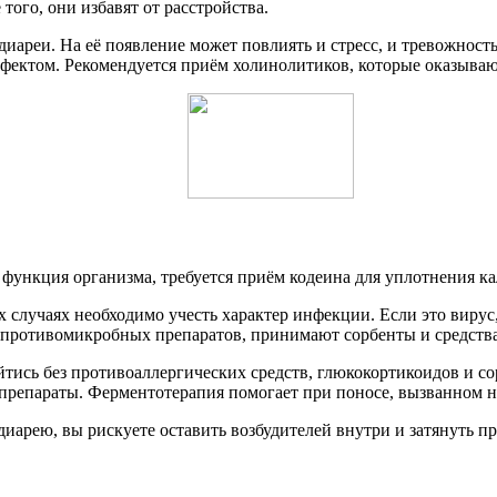
ого, они избавят от расстройства.
диареи. На её появление может повлиять и стресс, и тревожност
эффектом. Рекомендуется приём холинолитиков, которые оказыв
функция организма, требуется приём кодеина для уплотнения к
 случаях необходимо учесть характер инфекции. Если это вирус
противомикробных препаратов, принимают сорбенты и средства
тись без противоаллергических средств, глюкокортикоидов и со
препараты. Ферментотерапия помогает при поносе, вызванном 
диарею, вы рискуете оставить возбудителей внутри и затянуть 