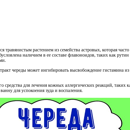
ется травянистым растением из семейства астровых, которая част
условлена наличием в ее составе флавоноидов, таких как рути
ми.
экстракт череды может ингибировать высвобождение гистамина и
го средства для лечения кожных аллергических реакций, таких ка
 ванну для успокоения зуда и воспаления.