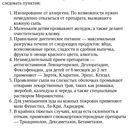
следовать пунктам:
Изолирование от аллергена. По возможности нужно
немедленно отказаться от препарата, вызвавшего
кожную сыпь.
Маленьким детям промывают желудок, а также делают
очистительную клизму.
Правильное диетическое питание — максимальная
разгрузка печени от следующих продуктов: яйца,
всевозможные орехи, сладости и сдобная выпечка,
фрукты и овощи красного цвета, алкоголь.
Незамедлительный прием препаратов —
антигистаминов Левоцетиризин, Дезлоратадин,
Фексофенадин, для детей от 6 месяцев до 2 лет
применяют — Зиртек, Кларитин, Эриус, Ксизал.
Проявление сыпи на слизистых оболочках промывают
отварами лекарственных трав, таких как ромашка,
зверобой, календула и череда, а также специальным
раствором Мирамистина.
Для уменьшения зуда на кожных покровах применяют
мази Фенистил, Ла-Кри, Акридерм.
В крайних тяжелых случаях, когда есть склонность к
отекам, применяют глюкокортикостероидные препараты
— Триацинолон, Дексаметазон, Бетаметазон.