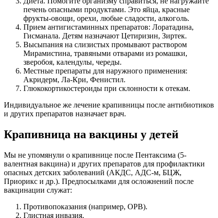
Диета. Помогите организму справиться, не нагружайте
печень опасными продуктами. Это яйца, красные
фрукты-овощи, орехи, любые сладости, алкоголь.
Прием антигистаминных препаратов: Лоратадина,
Гисманала. Детям назначают Цетиризин, Зиртек.
Высыпания на слизистых промывают раствором
Мирамистина, травяными отварами из ромашки,
зверобоя, календулы, череды.
Местные препараты для наружного применения:
Акридерм, Ла-Кри, Фенистил.
Глюкокортикостероиды при склонности к отекам.
Индивидуальное же лечение крапивницы после антибиотиков
и других препаратов назначает врач.
Крапивница на вакцины у детей
Мы не упомянули о крапивнице после Пентаксима (5-
валентная вакцина) и других препаратов для профилактики
опасных детских заболеваний (АКДС, АДС-м, БЦЖ,
Приорикс и др.). Предпосылками для осложнений после
вакцинации служат:
Противопоказания (например, ОРВ).
Глистная инвазия.