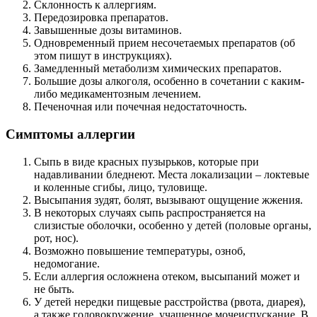
Склонность к аллергиям.
Передозировка препаратов.
Завышенные дозы витаминов.
Одновременный прием несочетаемых препаратов (об
этом пишут в инструкциях).
Замедленный метаболизм химических препаратов.
Большие дозы алкоголя, особенно в сочетании с каким-
либо медикаментозным лечением.
Печеночная или почечная недостаточность.
Симптомы аллергии
Сыпь в виде красных пузырьков, которые при
надавливании бледнеют. Места локализации – локтевые
и коленные сгибы, лицо, туловище.
Высыпания зудят, болят, вызывают ощущение жжения.
В некоторых случаях сыпь распространяется на
слизистые оболочки, особенно у детей (половые органы,
рот, нос).
Возможно повышение температуры, озноб,
недомогание.
Если аллергия осложнена отеком, высыпаний может и
не быть.
У детей нередки пищевые расстройства (рвота, диарея),
а также головокружение, учащенное мочеиспускание. В