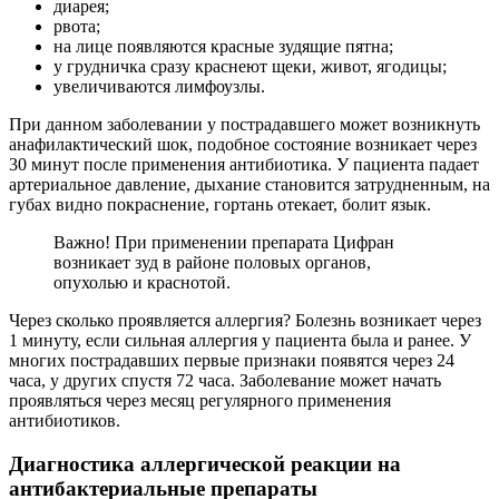
диарея;
рвота;
на лице появляются красные зудящие пятна;
у грудничка сразу краснеют щеки, живот, ягодицы;
увеличиваются лимфоузлы.
При данном заболевании у пострадавшего может возникнуть
анафилактический шок, подобное состояние возникает через
30 минут после применения антибиотика. У пациента падает
артериальное давление, дыхание становится затрудненным, на
губах видно покраснение, гортань отекает, болит язык.
Важно! При применении препарата Цифран
возникает зуд в районе половых органов,
опухолью и краснотой.
Через сколько проявляется аллергия? Болезнь возникает через
1 минуту, если сильная аллергия у пациента была и ранее. У
многих пострадавших первые признаки появятся через 24
часа, у других спустя 72 часа. Заболевание может начать
проявляться через месяц регулярного применения
антибиотиков.
Диагностика аллергической реакции на
антибактериальные препараты