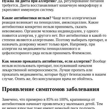
Нужна ли диета при аллергии?
Да, регулирование питания
требуется. Диета восстанавливает кишечную микрофлору и
укрепляют иммунную систему.
Какие антибиотики нельзя?
Чаще всего аллергическая
реакция возникает на пенициллин, амоксициллин. Какие
антибиотики конкретно нельзя принимать, сказать
невозможно. Организм человека индивидуален, у одного
появится аллергия, у другого нет. Все антибиотики в какой-то
степени являются аллергенами. Поэтому выбирать препарат, и
назначать дозировку может только врач. Например, при
аллергии на медикаменты пенициллинового и
цефалоспориного ряда нельзя принимать Флемоксин.
Как можно прокапать антибиотик, если аллергия?
Вообще
нельзя использовать препарат, послуживший началом
лекарственной непереносимости. Лучше пропить или
прокапать медикаменты, которые будут безопасными в вашем
случае. Опять же, без консультации врача не обойтись.
Проявление симптомов заболевания
Замечено, что примерно в 85% из 100%, крапивница от
антибиотиков начинает проявляться у маленьких детей. Тем
не менее взрослые тоже имеют немалый риск получить