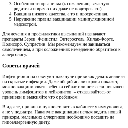
Особенности организма (к сожалению, зачастую
родители и врач о них даже не подозревают).
Вакцина низкого качества, а то и просроченная.
Нарушение правил вакцинации манипуляционной
медсестрой.
Для лечения и профилактики высыпаний назначают
препараты Зерен, Фенистил, Энтеросгель, Хилак-Форте,
Полисорб, Супрастин. Мы рекомендуем не заниматься
самолечением, а при осложнениях немедленно обратиться к
аллергологу.
Советы врачей
Инфекционисты советуют накануне прививок делать анализы
на скрытые инфекции. Даже общий анализ крови покажет,
можно вакцинировать ребенка сейчас или нет: если повышен
уровень лимфоцитов и лейкоцитов, – отказывайтесь от
прививки и выясняйте что с ребенком.
В идеале, прививки нужно ставить в кабинете у иммунолога,
а не у педиатра. Накануне вакцинации нельзя водить новый
прикорм, маленьких аллергиков необходимо посадить на
гипоаллергенную диету.