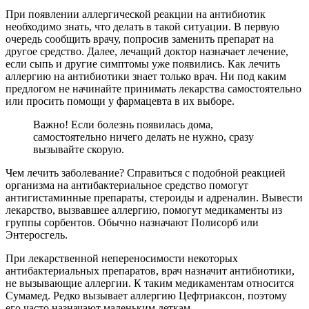
При появлении аллергической реакции на антибиотик
необходимо знать, что делать в такой ситуации. В первую
очередь сообщить врачу, попросив заменить препарат на
другое средство. Далее, лечащий доктор назначает лечение,
если сыпь и другие симптомы уже появились. Как лечить
аллергию на антибиотики знает только врач. Ни под каким
предлогом не начинайте принимать лекарства самостоятельно
или просить помощи у фармацевта в их выборе.
Важно! Если болезнь появилась дома,
самостоятельно ничего делать не нужно, сразу
вызывайте скорую.
Чем лечить заболевание? Справиться с подобной реакцией
организма на антибактериальное средство помогут
антигистаминные препараты, стероиды и адреналин. Вывести
лекарство, вызвавшее аллергию, помогут медикаменты из
группы сорбентов. Обычно назначают Полисорб или
Энтеросгель.
При лекарственной непереносимости некоторых
антибактериальных препаратов, врач назначит антибиотики,
не вызывающие аллергии. К таким медикаментам относится
Сумамед. Редко вызывает аллергию Цефтриаксон, поэтому
его часто назначают маленьким деткам.