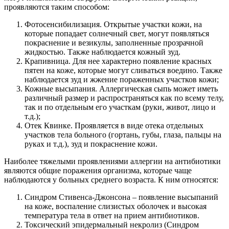
проявляются таким способом:
Фотосенсибилизация. Открытые участки кожи, на
которые попадает солнечный свет, могут появляться
покраснение и везикулы, заполненные прозрачной
жидкостью. Также наблюдается кожный зуд.
Крапивница. Для нее характерно появление красных
пятен на коже, которые могут сливаться воедино. Также
наблюдается зуд и жжение пораженных участков кожи;
Кожные высыпания. Аллергическая сыпь может иметь
различный размер и распространяться как по всему телу,
так и по отдельным его участкам (руки, живот, лицо и
т.д.);
Отек Квинке. Проявляется в виде отека отдельных
участков тела больного (гортань, губы, глаза, пальцы на
руках и т.д.), зуд и покраснение кожи.
Наиболее тяжелыми проявлениями аллергии на антибиотики
являются общие поражения организма, которые чаще
наблюдаются у больных среднего возраста. К ним относятся:
Синдром Стивенса-Джонсона – появление высыпаний
на коже, воспаление слизистых оболочек и высокая
температура тела в ответ на прием антибиотиков.
Токсический эпидермальный некролиз (Синдром