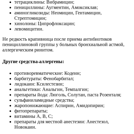
тетрациклины: Вибрамицин;
пенициллины: Аугментин, Амоксиклав;
аминогликозиды: Неомицин, Гентамицин,
Стрептомицин;
хинолоны: Ципрофлоксацин;
левомицитин.
Не редкость крапивница после приема антибиотиков
пенициллиновой группы у больных бронхиальной астмой,
аллергическим ринитом.
Другие средства-аллергены:
противоревматические: Кодеин;
барбитураты: Фенобарбитал;
лидокаин: Ксилестезин;
анальгетики: Анальгин, Темпалгин;
препараты йода: Люголь, Солутан, паста Розенталя;
сульфаниламидные средства;
жаропонижающие: Аспирин, Амидопирин;
фитопрепараты;
витамины А, В, С;
препараты для местной анестезии: Анестезол,
Новокаин.