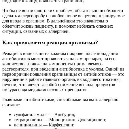
подходит к концу, появляется крапивница.
Чтобы не возникало таких проблем, обязательно необходимо
сделать аллергопробу на любое новое вещество, планируемое
для ввода в организм. В дальнейшем это значительно
облегчит жизнь пациенту, и поможет избежать опасных
ситуаций, связанных с аллергией.
Как проявляется реакция организма?
Реакция в виде сыпи на кожном покрове после попадания
антибиотиков может проявляться на сам препарат, на его
количество, а также на компоненты применяемого
растворителя, при введении антибиотика с уколом. Одной из
первопричин появления крапивницы от антибиотиков — это
нарушение в работе главного органа, выводящего токсины,
печени, что влечет за собой снижение вывода продуктов
полураспада медикаментозных препаратов.
Главными антибиотиками, способными вызвать аллергию
считают:
сульфаниламиды — Альбуцид;
тетрациклины — Моноциклин, Доксициклин;
пенициллины — Карфецелин;