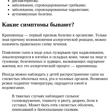
дисбактериозы;
заболевания, спровоцированные грибками;
заболевания, спровоцированные паразитами;
аутоиммунные болезни.
Какие симптомы бывают?
Крапивница — первый признак болезни в организме. Только
зная причину возникновения аллергической реакции, можно
назначить правильную схему лечения.
Появление сыпи в виде алых пузырьков при надавливании,
локализующихся в изгибах и складках кожи, также на лице и
туловище, болезненных и зудящих, вызывающих ощущение
жжения, все это аллергический процесс — крапивница.
Иногда можно наблюдать у детей распространение сыпи на
слизистых оболочках носа, рта и половых органов. Возможно
резкое поднятие температуры, ощущается озноб и
недомогание.
В тяжелых случаях наблюдают сильное
головокружение, тошноту и рвоту, диарею, боли в
суставах. Может быть отек слизистых оболочек,
приводящий к бронхиальным спазмам,