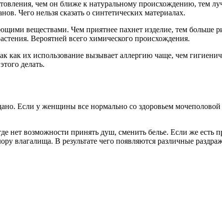
отовления, чем он ближе к натуральному происхождению, тем л
ов. Чего нельзя сказать о синтетических материалах.
щими веществами. Чем приятнее пахнет изделие, тем больше ри
растения. Вероятней всего химического происхождения.
ак как их использование вызывает аллергию чаще, чем гигиенич
этого делать.
дано. Если у женщины все нормально со здоровьем мочеполовой
 где нет возможности принять душ, сменить белье. Если же есть
ру влагалища. В результате чего появляются различные раздраж