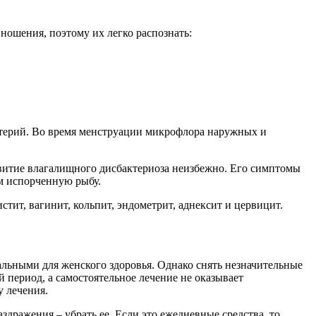
ношения, поэтому их легко распознать:
ктерий. Во время менструации микрофлора наружных и
звитие влагалищного дисбактериоза неизбежно. Его симптомы
им испорченную рыбу.
тит, вагинит, кольпит, эндометрит, аднексит и цервицит.
альными для женского здоровья. Однако снять незначительные
период, а самостоятельное лечение не оказывает
у лечения.
дражения – убрать ее. Если это ежедневные средства, то