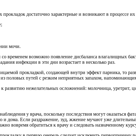
 прокладок достаточно характерные и возникают в процессе их 
;
ании мочи.
ы со временем возможно появление дисбаланса влагалищных ба
дания инфекции в эти дни возрастает в несколько раз.
ницаемой прокладкой, создающей внутри эффект парника, то ра
ния из половых путей с резким неприятных запахом, напоминающ
 к развитию нежелательных осложнений: молочница, уретрит, цис
аблюдения у врача, поскольку последствия могут оказаться фат
и дома. Если раздражение, зуд, жжение мучают уже длительный 
жно вовремя обратиться к врачу и следовать назначенному курс
рокладку в первую очередь следует исключить первопричину раз