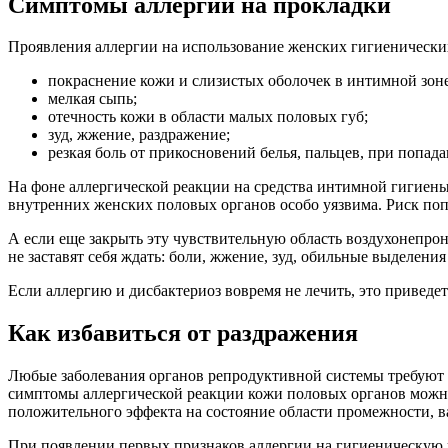
Симптомы аллергии на прокладки
Проявления аллергии на использование женских гигиенических
покраснение кожи и слизистых оболочек в интимной зоне
мелкая сыпь;
отечность кожи в области малых половых губ;
зуд, жжение, раздражение;
резкая боль от прикосновений белья, пальцев, при попад
На фоне аллергической реакции на средства интимной гигиен
внутренних женских половых органов особо уязвима. Риск попа
А если еще закрыть эту чувствительную область воздухонепро
не заставят себя ждать: боли, жжение, зуд, обильные выделе
Если аллергию и дисбактериоз вовремя не лечить, это приведет
Как избавиться от раздражения
Любые заболевания органов репродуктивной системы требуют н
симптомы аллергической реакции кожи половых органов можно 
положительного эффекта на состояние области промежности, ва
При появлении первых признаков аллергии на гигиеническую п