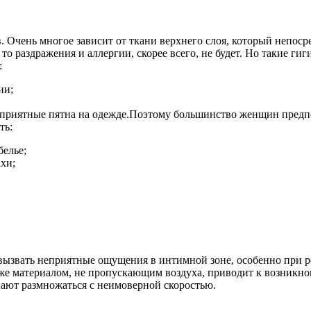
. Очень многое зависит от ткани верхнего слоя, который непос
о раздражения и аллергии, скорее всего, не будет. Но такие ги
:
ии;
еприятные пятна на одежде.Поэтому большинство женщин предп
ть:
елье;
хи;
ызвать неприятные ощущения в интимной зоне, особенно при р
 же материалом, не пропускающим воздуха, приводит к возникн
ют размножаться с неимоверной скоростью.