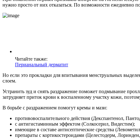
нужно просто от них отказаться. По возможности ежедневно по
Читайте также:
Перианальный дерматит
Но если это прокладки для впитывания менструальных выделе
слоем.
Устранить зуд и снять раздражение поможет подмывание прохла
затрудняет приток крови к воспаленному участку кожи, поэтом
В борьбе с раздражением помогут кремы и мази:
противовоспалительного действия (Декспантенол, Панто
с антигистаминным эффектом (Солкосерил, Видестим);
имеющие в составе антисептические средства (Левометил
препараты с кортикостероидами (Целестодерм, Лоринден,