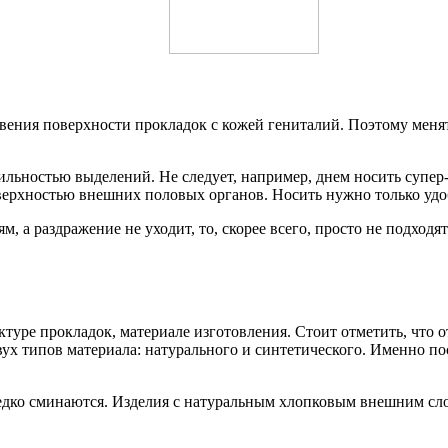
ения поверхности прокладок с кожей гениталий. Поэтому менять
бильностью выделений. Не следует, например, днем носить суп
верхностью внешних половых органов. Носить нужно только удоб
а раздражение не уходит, то, скорее всего, просто не подходят
туре прокладок, материале изготовления. Стоит отметить, что
ух типов материала: натурального и синтетического. Именно по
едко сминаются. Изделия с натуральным хлопковым внешним слое