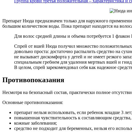
Группа крови третья положительная – характеристика и 
Препарат Нюда предназначен только для наружного применения,
большим количеством воды. Пока препарат находится на волосах
Для волос средней длины и объема потребуется 1 флако
Спрей от вшей Нюда получил множество положительных о
довольно проста: достаточно распылить средство на сухи
не вызывает дискомфорта у детей и не имеет резкого зап
специальным гребнем для удаления мертвых вшей и гнид.
В целом, спрей зарекомендовал себя как надежное средств
Противопоказания
Несмотря на безопасный состав, практически полное отсутстви
Основные противопоказания:
препарат нельзя использовать, если ребенок младше 3 лет
повышенная чувствительность к составляющим средства,
кожные заболевания;
средство не подходит для беременных, нельзя его исполь