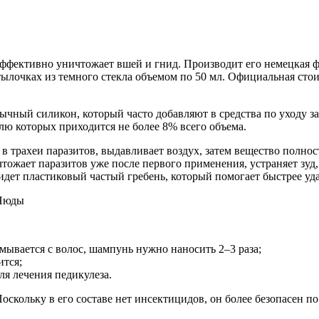
 эффективно уничтожает вшей и гнид. Производит его немецкая ф
утылочках из темного стекла объемом по 50 мл. Официальная стои
чный силикон, который часто добавляют в средства по уходу за 
ю которых приходится не более 8% всего объема.
 трахеи паразитов, выдавливает воздух, затем вещество полнос
ожает паразитов уже после первого применения, устраняет зуд,
идет пластиковый частый гребень, который помогает быстрее уда
смывается с волос, шампунь нужно наносить 2–3 раза;
ится;
ля лечения педикулеза.
скольку в его составе нет инсектицидов, он более безопасен по