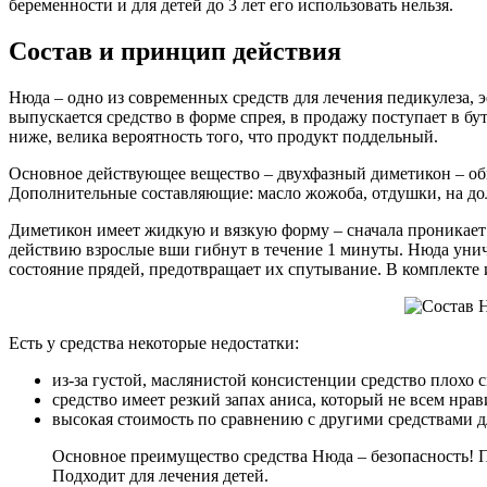
беременности и для детей до 3 лет его использовать нельзя.
Состав и принцип действия
Нюда – одно из современных средств для лечения педикулеза,
выпускается средство в форме спрея, в продажу поступает в б
ниже, велика вероятность того, что продукт поддельный.
Основное действующее вещество – двухфазный диметикон – обы
Дополнительные составляющие: масло жожоба, отдушки, на дол
Диметикон имеет жидкую и вязкую форму – сначала проникает в
действию взрослые вши гибнут в течение 1 минуты. Нюда уничт
состояние прядей, предотвращает их спутывание. В комплекте 
Есть у средства некоторые недостатки:
из-за густой, маслянистой консистенции средство плохо 
средство имеет резкий запах аниса, который не всем нрав
высокая стоимость по сравнению с другими средствами д
Основное преимущество средства Нюда – безопасность! По
Подходит для лечения детей.