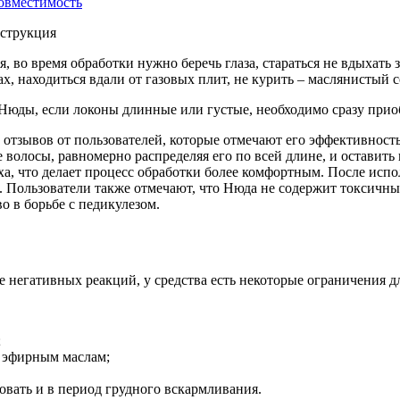
совместимость
 во время обработки нужно беречь глаза, стараться не вдыхать 
, находиться вдали от газовых плит, не курить – маслянистый с
н Нюды, если локоны длинные или густые, необходимо сразу при
тзывов от пользователей, которые отмечают его эффективност
е волосы, равномерно распределяя его по всей длине, и оставить
аха, что делает процесс обработки более комфортным. После исп
 Пользователи также отмечают, что Нюда не содержит токсичных
о в борьбе с педикулезом.
е негативных реакций, у средства есть некоторые ограничения д
;
 эфирным маслам;
зовать и в период грудного вскармливания.