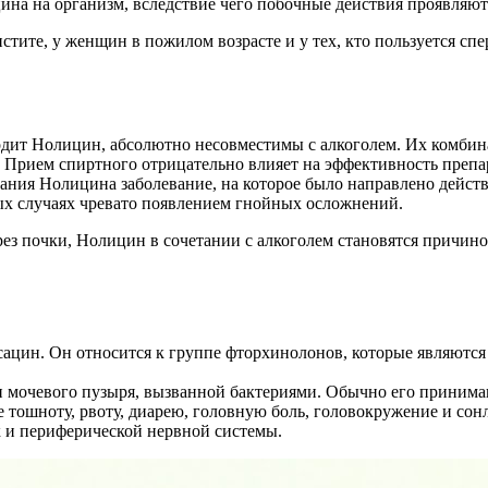
ина на организм, вследствие чего побочные действия проявляют
тите, у женщин в пожилом возрасте и у тех, кто пользуется сп
одит Нолицин, абсолютно несовместимы с алкоголем. Их комбин
. Прием спиртного отрицательно влияет на эффективность препа
ания Нолицина заболевание, на которое было направлено действи
ых случаях чревато появлением гнойных осложнений.
рез почки, Нолицин в сочетании с алкоголем становятся причи
сацин. Он относится к группе фторхинолонов, которые являют
 мочевого пузыря, вызванной бактериями. Обычно его принимают 
тошноту, рвоту, диарею, головную боль, головокружение и сонл
к и периферической нервной системы.