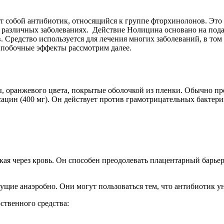
яет собой антибиотик, относящийся к группе фторхинолонов. Э
 различных заболеваниях. Действие Нолицина основано на пода
в. Средство используется для лечения многих заболеваний, в то
 побочные эффекты рассмотрим далее.
 оранжевого цвета, покрытые оболочкой из пленки. Обычно про
ацин (400 мг). Он действует против грамотрицательных бактерий
кая через кровь. Он способен преодолевать плацентарный барье
ущие анаэробно. Они могут пользоваться тем, что антибиотик 
ственного средства: