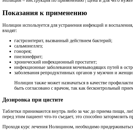
Нолицин – инструкция по применению | Цена и для чего нуже
Показания к применению
Нолицин используется для устранения инфекций и воспаления,
входят:
гастроэнтерит, вызванный действием бактерий;
сальмонеллез;
гонорея;
пиелонефрит;
хронический инфекционный простатит;
инфекционные заболевания мочевыводящих путей в остр
заболевания репродуктивных органов у мужчин и женщи
Нолицин также может назначаться в качестве профилакти
быть согласовано с врачом, так как бесконтрольный прие
Дозировка при цистите
Таблетки принимаются внутрь либо за час до приема пищи, либ
перед этим пациент что-то съедает, это способно затормозить п
Проходя курс лечения Нолицином, необходимо придерживатьс