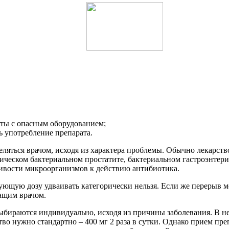
оты с опасным оборудованием;
 употребление препарата.
еляться врачом, исходя из характера проблемы. Обычно лекарств
ическом бактериальном простатите, бактериальном гастроэнтери
чивости микроорганизмов к действию антибиотика.
ющую дозу удваивать категорически нельзя. Если же перерыв м
ащим врачом.
 выбираются индивидуально, исходя из причины заболевания. В 
 нужно стандартно – 400 мг 2 раза в сутки. Однако прием препа