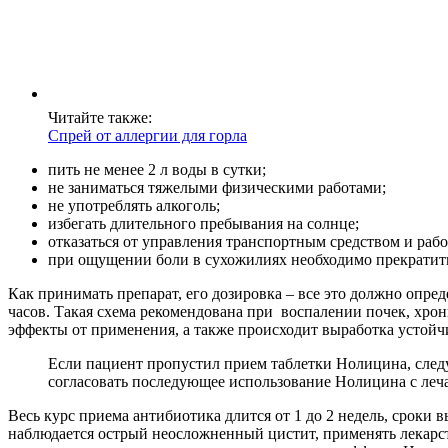
Читайте также:
Спрей от аллергии для горла
пить не менее 2 л воды в сутки;
не заниматься тяжелыми физическими работами;
не употреблять алкоголь;
избегать длительного пребывания на солнце;
отказаться от управления транспортным средством и раб
при ощущении боли в сухожилиях необходимо прекратить
Как принимать препарат, его дозировка – все это должно опред
часов. Такая схема рекомендована при воспалении почек, хрон
эффекты от применения, а также происходит выработка устой
Если пациент пропустил прием таблетки Нолицина, следу
согласовать последующее использование Нолицина с леч
Весь курс приема антибиотика длится от 1 до 2 недель, сроки
наблюдается острый неосложненный цистит, применять лекарство