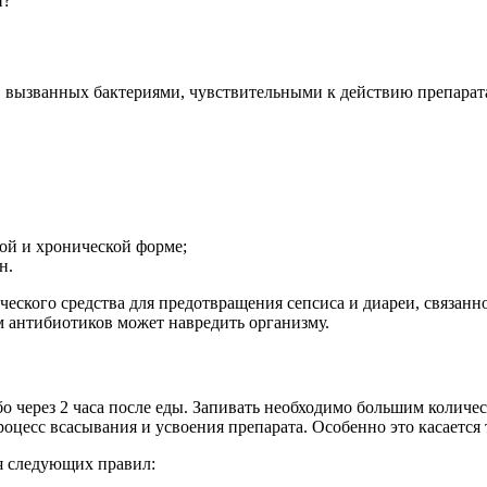
н?
 вызванных бактериями, чувствительными к действию препарата.
ой и хронической форме;
н.
ческого средства для предотвращения сепсиса и диареи, связанн
м антибиотиков может навредить организму.
о через 2 часа после еды. Запивать необходимо большим количес
роцесс всасывания и усвоения препарата. Особенно это касается 
я следующих правил: