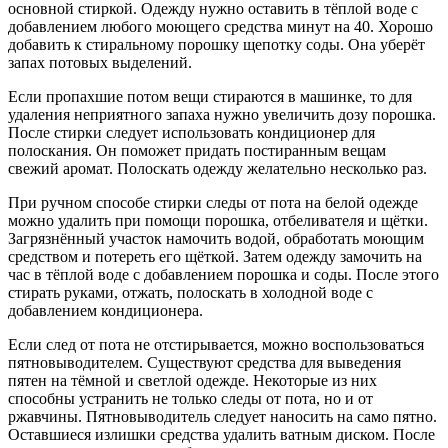
основной стиркой. Одежду нужно оставить в тёплой воде с
добавлением любого моющего средства минут на 40. Хорошо
добавить к стиральному порошку щепотку соды. Она уберёт
запах потовых выделений.
Если пропахшие потом вещи стираются в машинке, то для
удаления неприятного запаха нужно увеличить дозу порошка.
После стирки следует использовать кондиционер для
полоскания. Он поможет придать постиранным вещам
свежий аромат. Полоскать одежду желательно несколько раз.
При ручном способе стирки следы от пота на белой одежде
можно удалить при помощи порошка, отбеливателя и щётки.
Загрязнённый участок намочить водой, обработать моющим
средством и потереть его щёткой. Затем одежду замочить на
час в тёплой воде с добавлением порошка и соды. После этого
стирать руками, отжать, полоскать в холодной воде с
добавлением кондиционера.
Если след от пота не отстирывается, можно воспользоваться
пятновыводителем. Существуют средства для выведения
пятен на тёмной и светлой одежде. Некоторые из них
способны устранить не только следы от пота, но и от
ржавчины. Пятновыводитель следует наносить на само пятно.
Оставшиеся излишки средства удалить ватным диском. После