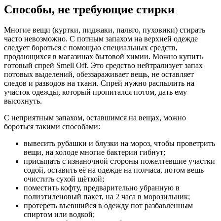
Способы, не требующие стирки
Многие вещи (куртки, пиджаки, пальто, пуховики) стирать
часто невозможно. С потным запахом на верхней одежде
следует бороться с помощью специальных средств,
продающихся в магазинах бытовой химии. Можно купить
готовый спрей Smell Off. Это средство нейтрализует запах
потовых выделений, обеззараживает вещь, не оставляет
следов и разводов на ткани. Спрей нужно распылить на
участок одежды, который пропитался потом, дать ему
высохнуть.
С неприятным запахом, оставшимся на вещах, можно
бороться такими способами:
вывесить рубашки и блузки на мороз, чтобы проветрить
вещи, на холоде многие бактерии гибнут;
присыпать с изнаночной стороны пожелтевшие участки
содой, оставить её на одежде на полчаса, потом вещь
очистить сухой щёткой;
поместить кофту, предварительно убранную в
полиэтиленовый пакет, на 2 часа в морозильник;
протереть въевшийся в одежду пот разбавленным
спиртом или водкой;