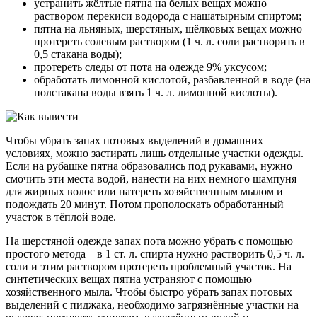
устранить жёлтые пятна на белых вещах можно
раствором перекиси водорода с нашатырным спиртом;
пятна на льняных, шерстяных, шёлковых вещах можно
протереть солевым раствором (1 ч. л. соли растворить в
0,5 стакана воды);
протереть следы от пота на одежде 9% уксусом;
обработать лимонной кислотой, разбавленной в воде (на
полстакана воды взять 1 ч. л. лимонной кислоты).
Чтобы убрать запах потовых выделений в домашних
условиях, можно застирать лишь отдельные участки одежды.
Если на рубашке пятна образовались под рукавами, нужно
смочить эти места водой, нанести на них немного шампуня
для жирных волос или натереть хозяйственным мылом и
подождать 20 минут. Потом прополоскать обработанный
участок в тёплой воде.
На шерстяной одежде запах пота можно убрать с помощью
простого метода – в 1 ст. л. спирта нужно растворить 0,5 ч. л.
соли и этим раствором протереть проблемный участок. На
синтетических вещах пятна устраняют с помощью
хозяйственного мыла. Чтобы быстро убрать запах потовых
выделений с пиджака, необходимо загрязнённые участки на