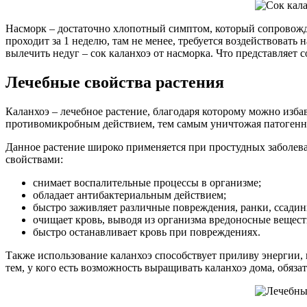
Насморк – достаточно хлопотный симптом, который сопровождае
проходит за 1 неделю, там не менее, требуется воздействоват
вылечить недуг – сок каланхоэ от насморка. Что представляет 
Лечебные свойства растения
Каланхоэ – лечебное растение, благодаря которому можно избав
противомикробным действием, тем самым уничтожая патоген
Данное растение широко применяется при простудных заболева
свойствами:
снимает воспалительные процессы в организме;
обладает антибактериальным действием;
быстро заживляет различные повреждения, ранки, ссадин
очищает кровь, выводя из организма вредоносные вещест
быстро останавливает кровь при повреждениях.
Также использование каланхоэ способствует приливу энергии, 
тем, у кого есть возможность выращивать каланхоэ дома, обязат