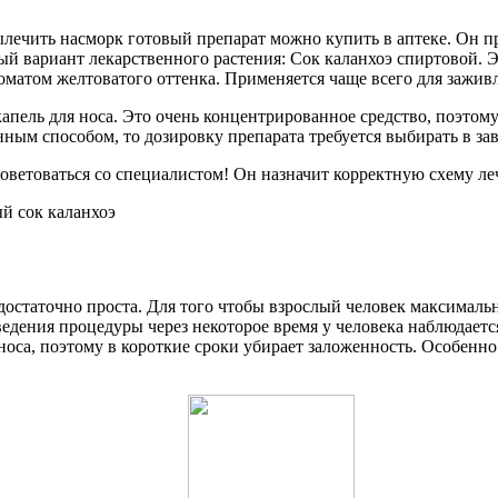
лечить насморк готовый препарат можно купить в аптеке. Он пр
ый вариант лекарственного растения: Сок каланхоэ спиртовой. 
оматом желтоватого оттенка. Применяется чаще всего для зажив
капель для носа. Это очень концентрированное средство, поэтом
нным способом, то дозировку препарата требуется выбирать в за
советоваться со специалистом! Он назначит корректную схему л
статочно проста. Для того чтобы взрослый человек максимально
оведения процедуры через некоторое время у человека наблюдает
оса, поэтому в короткие сроки убирает заложенность. Особенно