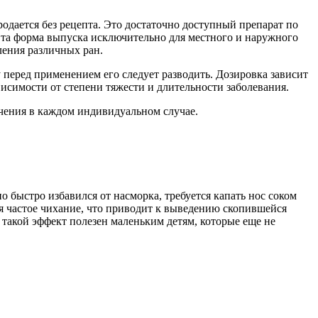
одается без рецепта. Это достаточно доступный препарат по
Эта форма выпуска исключительно для местного и наружного
ления различных ран.
у перед применением его следует разводить. Дозировка зависит
висимости от степени тяжести и длительности заболевания.
ечения в каждом индивидуальном случае.
 быстро избавился от насморка, требуется капать нос соком
ся частое чихание, что приводит к выведению скопившейся
 такой эффект полезен маленьким детям, которые еще не