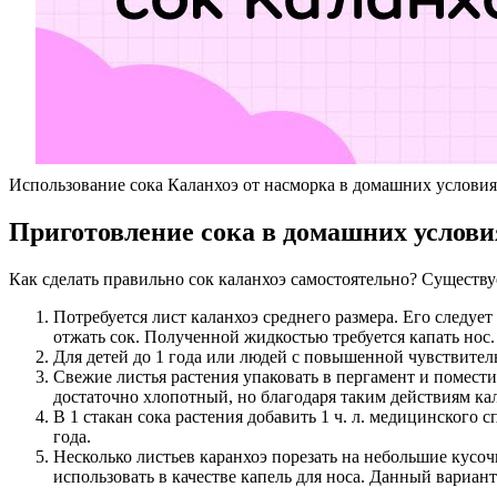
Использование сока Каланхоэ от насморка в домашних услови
Приготовление сока в домашних услови
Как сделать правильно сок каланхоэ самостоятельно? Существу
Потребуется лист каланхоэ среднего размера. Его следуе
отжать сок. Полученной жидкостью требуется капать нос.
Для детей до 1 года или людей с повышенной чувствител
Свежие листья растения упаковать в пергамент и помест
достаточно хлопотный, но благодаря таким действиям кал
В 1 стакан сока растения добавить 1 ч. л. медицинского
года.
Несколько листьев каранхоэ порезать на небольшие кусоч
использовать в качестве капель для носа. Данный вариан