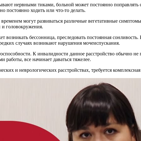
ывают нервными тиками, больной может постоянно поправлять св
но постоянно ходить или что-то делать.
 временем могут развиваться различные вегетативные симптомы
 и головокружения.
т возникать бессонница, преследовать постоянная сонливость. 
редких случаях возникают нарушения мочеиспускания.
способности. К инвалидности данное расстройство обычно не пр
 работы, все начинает даваться тяжелее.
ских и неврологических расстройствах, требуется комплексная