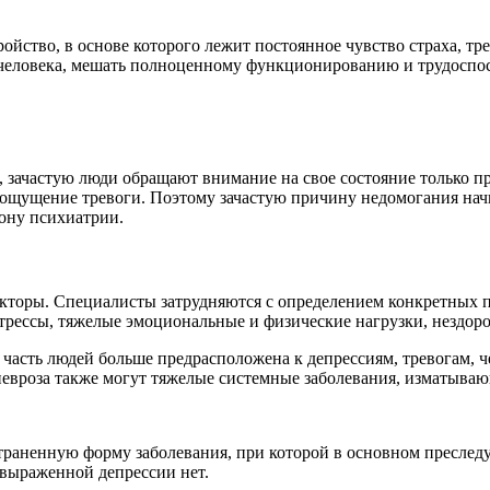
ойство, в основе которого лежит постоянное чувство страха, тр
 человека, мешать полноценному функционированию и трудоспос
 зачастую люди обращают внимание на свое состояние только п
 ощущение тревоги. Поэтому зачастую причину недомогания нач
рону психиатрии.
кторы. Специалисты затрудняются с определением конкретных 
трессы, тяжелые эмоциональные и физические нагрузки, нездор
асть людей больше предрасположена к депрессиям, тревогам, че
невроза также могут тяжелые системные заболевания, изматыва
раненную форму заболевания, при которой в основном преследу
 выраженной депрессии нет.