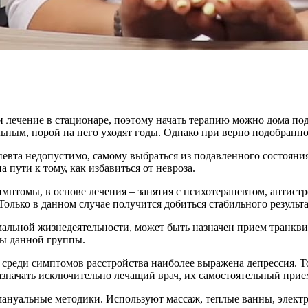
 лечение в стационаре, поэтому начать терапию можно дома под
ным, порой на него уходят годы. Однако при верно подобранной
евта недопустимо, самому выбраться из подавленного состояния
пути к тому, как избавиться от невроза.
мптомы, в основе лечения – занятия с психотерапевтом, антистр
олько в данном случае получится добиться стабильного результа
мальной жизнедеятельности, может быть назначен прием транкви
ты данной группы.
среди симптомов расстройства наиболее выражена депрессия. То
значать исключительно лечащий врач, их самостоятельный прием
ануальные методики. Используют массаж, теплые ванны, электр