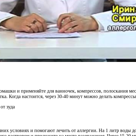
ромашки и применяйте для ванночек, компрессов, полоскания ме
а. Когда настоится, через 30-40 минут можно делать компрессы 
их условиях и помогают лечить от аллергии. На 1 литр воды до
 его раствором и приложите на место раздражения. Через 15-2