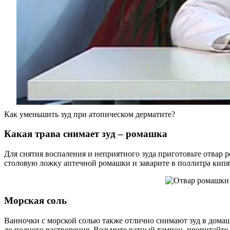
Как уменьшить зуд при атопическом дерматите?
Какая трава снимает зуд – ромашка
Для снятия воспаления и неприятного зуда приготовьте отвар 
столовую ложку аптечной ромашки и заварите в поллитра кипятк
Морская соль
Ванночки с морской солью также отлично снимают зуд в домашн
до полного растворения. Возьмите ватный тампон, пропитайте