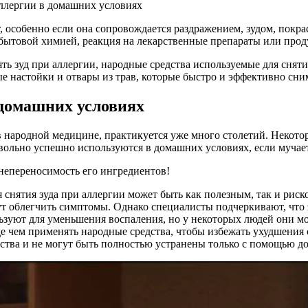
, особенно если она сопровождается раздражением, зудом, покр
я бытовой химией, реакция на лекарственные препараты или про
ь зуд при аллергии, народные средства используемые для сняти
е настойки и отвары из трав, которые быстро и эффективно сни
 домашних условиях
в народной медицине, практикуется уже много столетий. Некото
ольно успешно используются в домашних условиях, если мучает
 непереносимость его ингредиентов!
я снятия зуда при аллергии может быть как полезным, так и р
гут облегчить симптомы. Однако специалисты подчеркивают, что 
льзуют для уменьшения воспаления, но у некоторых людей они м
де чем применять народные средства, чтобы избежать ухудшения 
ства и не могут быть полностью устранены только с помощью д