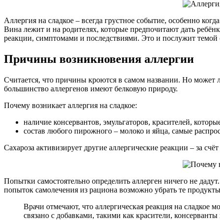
Аллергия на сладкое – всегда грустное событие, особенно когда
Вина лежит и на родителях, которые предпочитают дать ребён
реакции, симптомами и последствиями. Это и послужит темой 
Причины возникновения аллергии
Считается, что причины кроются в самом названии. Но может л
большинство аллергенов имеют белковую природу.
Почему возникает аллергия на сладкое:
наличие консервантов, эмульгаторов, красителей, которы
состав любого пирожного – молоко и яйца, самые распро
Сахароза активизирует другие аллергические реакции – за счё
Попытки самостоятельно определить аллерген ничего не дадут
попыток самолечения из рациона возможно убрать те продукты,
Врачи отмечают, что аллергическая реакция на сладкое м
связано с добавками, такими как красители, консервант