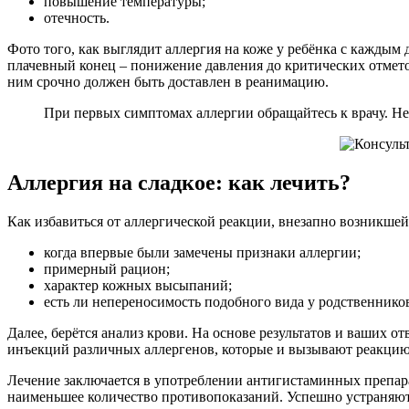
повышение температуры;
отечность.
Фото того, как выглядит аллергия на коже у ребёнка с каждым
плачевный конец – понижение давления до критических отметок
ним срочно должен быть доставлен в реанимацию.
При первых симптомах аллергии обращайтесь к врачу. Не
Аллергия на сладкое: как лечить?
Как избавиться от аллергической реакции, внезапно возникшей
когда впервые были замечены признаки аллергии;
примерный рацион;
характер кожных высыпаний;
есть ли непереносимость подобного вида у родственнико
Далее, берётся анализ крови. На основе результатов и ваших о
инъекций различных аллергенов, которые и вызывают реакцию.
Лечение заключается в употреблении антигистаминных препар
наименьшее количество противопоказаний. Успешно устраняют