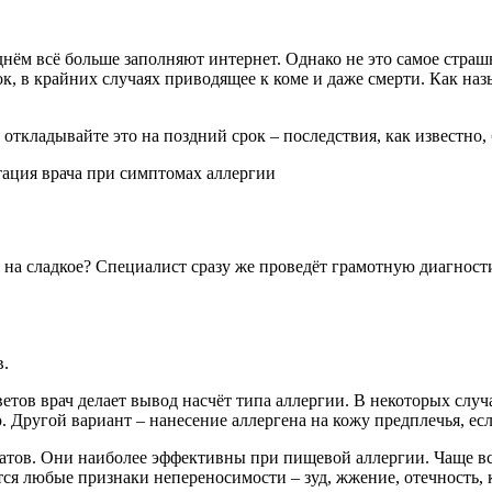
 днём всё больше заполняют интернет. Однако не это самое страш
, в крайних случаях приводящее к коме и даже смерти. Как наз
 откладывайте это на поздний срок – последствия, как известно
 на сладкое? Специалист сразу же проведёт грамотную диагности
в.
тветов врач делает вывод насчёт типа аллергии. В некоторых слу
 Другой вариант – нанесение аллергена на кожу предплечья, ес
атов. Они наиболее эффективны при пищевой аллергии. Чаще вс
ся любые признаки непереносимости – зуд, жжение, отечность,