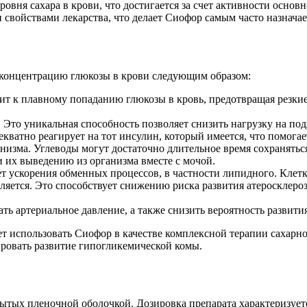
овня сахара в крови, что достигается за счет активности основ
 свойствами лекарства, что делает Сиофор самым часто назнача
 концентрацию глюкозы в крови следующим образом:
ит к плавному попаданию глюкозы в кровь, предотвращая резкие
 Это уникальная способность позволяет снизить нагрузку на по
кватно реагирует на тот инсулин, который имеется, что помогае
низма. Углеводы могут достаточно длительное время сохраняться
 их выведению из организма вместе с мочой.
счет ускорения обменных процессов, в частности липидного. Кле
дляется. Это способствует снижению риска развития атеросклеро
ь артериальное давление, а также снизить вероятность развития
ет использовать Сиофор в качестве комплексной терапии сахарно
цировать развитие гипогликемической комы.
ытых пленочной оболочкой. Дозировка препарата характеризуетс