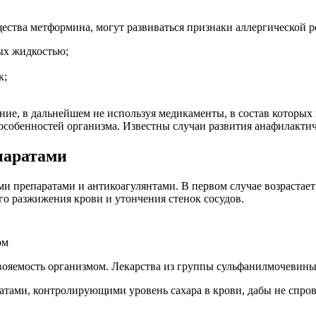
ства метформина, могут развиваться признаки аллергической р
ых жидкостью;
к;
ние, в дальнейшем не используя медикаменты, в состав которых
собенностей организма. Известны случаи развития анафилактич
паратами
и препаратами и антикоагулянтами. В первом случае возрастает
го разжижения крови и утончения стенок сосудов.
ом
усвояемость организмом. Лекарства из группы сульфанилмочеви
атами, контролирующими уровень сахара в крови, дабы не спро