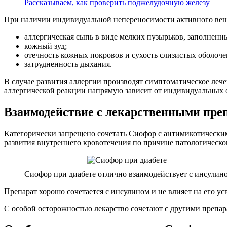
Рассказываем, как проверить поджелудочную железу
При наличии индивидуальной непереносимости активного веще
аллергическая сыпь в виде мелких пузырьков, заполненн
кожный зуд;
отечность кожных покровов и сухость слизистых оболоче
затрудненность дыхания.
В случае развития аллергии производят симптоматическое лече
аллергической реакции напрямую зависит от индивидуальных о
Взаимодействие с лекарственными пре
Категорически запрещено сочетать Сиофор с антимикотическим
развития внутреннего кровотечения по причине патологическо
Сиофор при диабете отлично взаимодействует с инсулин
Препарат хорошо сочетается с инсулином и не влияет на его 
С особой осторожностью лекарство сочетают с другими препар