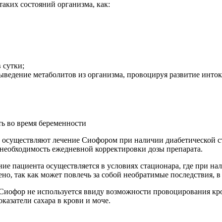
аких состояний организма, как:
 сутки;
выведение метаболитов из организма, провоцируя развитие инто
ть во время беременности
в осуществляют лечение Сиофором при наличии диабетической с
е необходимость ежедневной корректировки дозы препарата.
ение пациента осуществляется в условиях стационара, где при н
 так как может повлечь за собой необратимые последствия, в 
Сиофор не используется ввиду возможности провоцирования кр
казатели сахара в крови и моче.