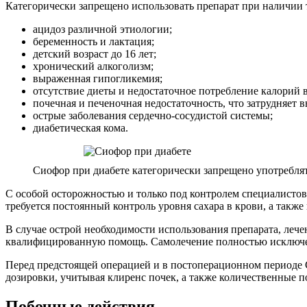
Категорически запрещено использовать препарат при наличии т
ацидоз различной этиологии;
беременность и лактация;
детский возраст до 16 лет;
хронический алкоголизм;
выраженная гипогликемия;
отсутствие диеты и недостаточное потребление калорий в
почечная и печеночная недостаточность, что затрудняет 
острые заболевания сердечно-сосудистой системы;
диабетическая кома.
Сиофор при диабете категорически запрещено употребля
С особой осторожностью и только под контролем специалисто
требуется постоянный контроль уровня сахара в крови, а такж
В случае острой необходимости использования препарата, леч
квалифицированную помощь. Самолечение полностью исключено,
Перед предстоящей операцией и в постоперационном периоде 
дозировки, учитывая клиренс почек, а также количественные по
Побочные действия