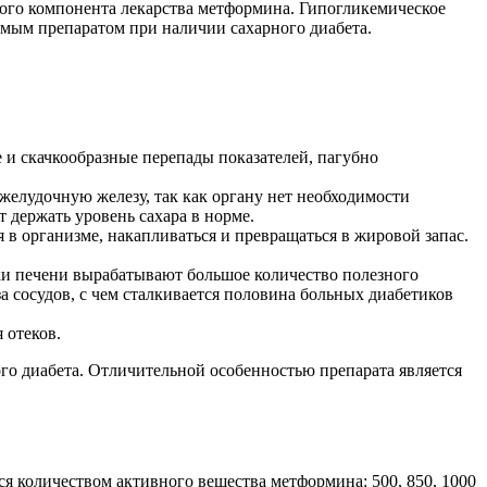
ного компонента лекарства метформина. Гипогликемическое
емым препаратом при наличии сахарного диабета.
 и скачкообразные перепады показателей, пагубно
джелудочную железу, так как органу нет необходимости
т держать уровень сахара в норме.
 в организме, накапливаться и превращаться в жировой запас.
тки печени вырабатывают большое количество полезного
за сосудов, с чем сталкивается половина больных диабетиков
 отеков.
го диабета. Отличительной особенностью препарата является
я количеством активного вещества метформина: 500, 850, 1000