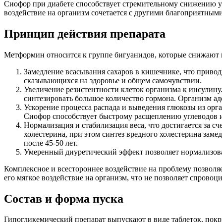
Сиофор при диабете способствует стремительному снижению ур
воздействие на организм сочетается с другими благоприятными
Принцип действия препарата
Метформин относится к группе бигуанидов, которые снижают
Замедление всасывания сахаров в кишечнике, что привод
сказывающихся на здоровье и общем самочувствии.
Увеличение резистентности клеток организма к инсулину.
синтезировать большое количество гормона. Организм аде
Ускорение процесса распада и выведения глюкозы из орга
Сиофор способствует быстрому расщеплению углеводов и
Нормализация и стабилизация веса, что достигается за 
холестерина, при этом синтез вредного холестерина заме
после 45-50 лет.
Умеренный диуретический эффект позволяет нормализоват
Комплексное и всестороннее воздействие на проблему позволя
его мягкое воздействие на организм, что не позволяет спрово
Состав и форма пуска
Гипогликемический препарат выпускают в виде таблеток, покр