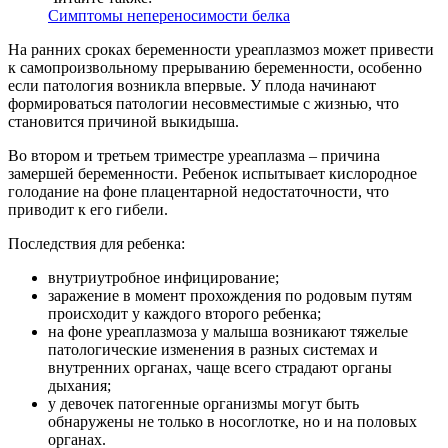
Симптомы непереносимости белка
На ранних сроках беременности уреаплазмоз может привести
к самопроизвольному прерыванию беременности, особенно
если патология возникла впервые. У плода начинают
формироваться патологии несовместимые с жизнью, что
становится причиной выкидыша.
Во втором и третьем триместре уреаплазма – причина
замершей беременности. Ребенок испытывает кислородное
голодание на фоне плацентарной недостаточности, что
приводит к его гибели.
Последствия для ребенка:
внутриутробное инфицирование;
заражение в момент прохождения по родовым путям
происходит у каждого второго ребенка;
на фоне уреаплазмоза у малыша возникают тяжелые
патологические изменения в разных системах и
внутренних органах, чаще всего страдают органы
дыхания;
у девочек патогенные организмы могут быть
обнаружены не только в носоглотке, но и на половых
органах.