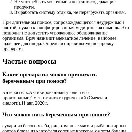
Не употреблять молочные и кофеино-содержащие
продукты.
Выработать систему отдыха, не перегружать организм.
При длительном поносе, сопровождающегося неудержимой
рвотой, нужна квалифицированная медицинская помощь. Это
позволит не допустить угрожающее обезвоживание
организма. Врач назначит адекватное лечение, наиболее
щадящее для плода. Определит правильную дозировку
препарата.
Частые вопросы
Какие препараты можно принимать
беременным при поносе?
Энтеросгель,Активированный уголь и его
производные,Смектит диоктаэдрический (Смекта и
аналоги).11 авг. 2020 г.
Что можно пить беременным при поносе?
сухари из белого хлеба, рис,отварные мясо и рыба нежирных
сортов,блюда из картофеля,соленые крекеры, омлеты,бананы,