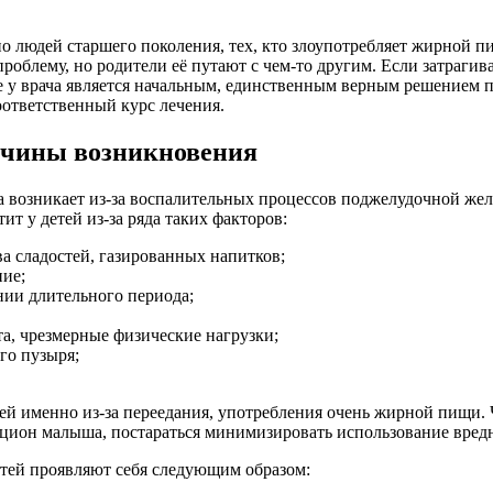
о людей старшего поколения, тех, кто злоупотребляет жирной п
роблему, но родители её путают с чем-то другим. Если затрагива
ие у врача является начальным, единственным верным решением 
оответственный курс лечения.
ичины возникновения
а возникает из-за воспалительных процессов поджелудочной же
т у детей из-за ряда таких факторов:
а сладостей, газированных напитков;
ние;
ии длительного периода;
а, чрезмерные физические нагрузки;
го пузыря;
тей именно из-за переедания, употребления очень жирной пищи. 
ацион малыша, постараться минимизировать использование вред
тей проявляют себя следующим образом: