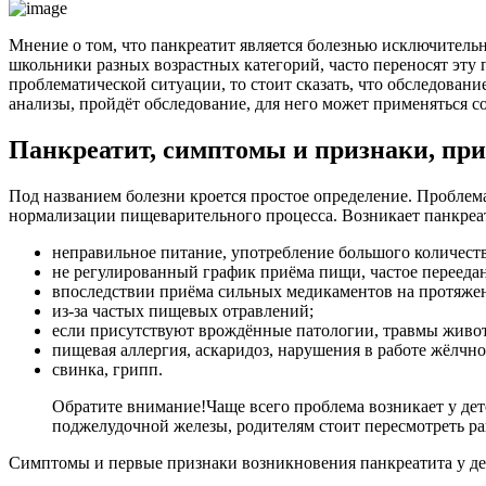
Мнение о том, что панкреатит является болезнью исключительн
школьники разных возрастных категорий, часто переносят эту п
проблематической ситуации, то стоит сказать, что обследован
анализы, пройдёт обследование, для него может применяться с
Панкреатит, симптомы и признаки, пр
Под названием болезни кроется простое определение. Проблем
нормализации пищеварительного процесса. Возникает панкреати
неправильное питание, употребление большого количеств
не регулированный график приёма пищи, частое перееда
впоследствии приёма сильных медикаментов на протяжен
из-за частых пищевых отравлений;
если присутствуют врождённые патологии, травмы живот
пищевая аллергия, аскаридоз, нарушения в работе жёлчно
свинка, грипп.
Обратите внимание!
Чаще всего проблема возникает у де
поджелудочной железы, родителям стоит пересмотреть р
Симптомы и первые признаки возникновения панкреатита у де