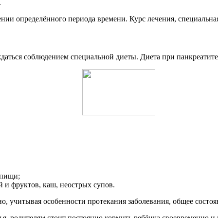
.
нии определённого периода времени. Курс лечения, специальная
аться соблюдением специальной диеты. Диета при панкреатите
 пищи;
 и фруктов, каш, неострых супов.
но, учитывая особенности протекания заболевания, общее состоя
ья, родителям стоит постоянно кормить ребёнка своевременно и 