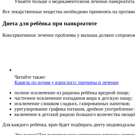
Узнайте больше о медикаментозном лечении панкреатита
Все лекарственные вещества необходимо применять на протяже
Диета для ребёнка при панкреатите
Консервативное лечение проблемы у малыша должно сопровожд
Читайте также:
Кашель по ночам у взрослого: причины и лечение
полное исключение из рациона ребёнка вредной пищи;
частичное исключение попадания жира в детскую пищу;
исключение слишком сладких, газированных напитков;
урегулирование графика питания, дробное употребление
включение в детский рацион большого количества овощей
Для каждого ребёнка, врач будет подбирать диету индивидуаль
Это важно!
Для значительного улучшения детского здоров