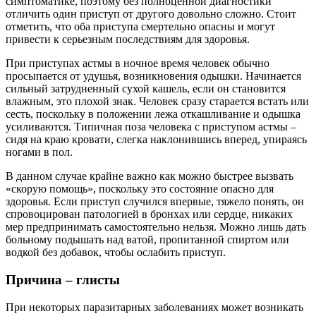
симптоматике, поэтому без полноценной диагностики
отличить один приступ от другого довольно сложно. Стоит
отметить, что оба приступа смертельно опасны и могут
привести к серьезным последствиям для здоровья.
При приступах астмы в ночное время человек обычно
просыпается от удушья, возникновения одышки. Начинается
сильный затрудненный сухой кашель, если он становится
влажным, это плохой знак. Человек сразу старается встать или
сесть, поскольку в положении лежа откашливание и одышка
усиливаются. Типичная поза человека с приступом астмы –
сидя на краю кровати, слегка наклонившись вперед, упираясь
ногами в пол.
В данном случае крайне важно как можно быстрее вызвать
«скорую помощь», поскольку это состояние опасно для
здоровья. Если приступ случился впервые, тяжело понять, он
спровоцирован патологией в бронхах или сердце, никаких
мер предпринимать самостоятельно нельзя. Можно лишь дать
больному подышать над ватой, пропитанной спиртом или
водкой без добавок, чтобы ослабить приступ.
Причина – глисты
При некоторых паразитарных заболеваниях может возникать