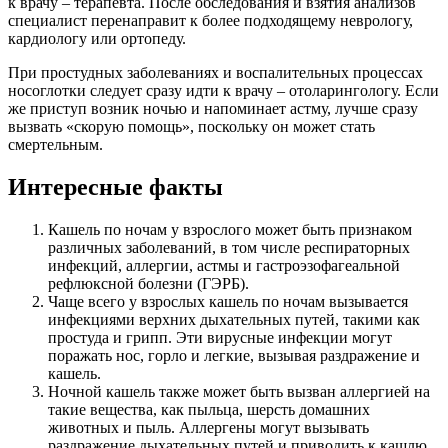
к врачу – терапевта. После обследования и взятия анализов
специалист перенаправит к более подходящему неврологу,
кардиологу или ортопеду.
При простудных заболеваниях и воспалительных процессах
носоглотки следует сразу идти к врачу – отоларингологу. Если
же приступ возник ночью и напоминает астму, лучше сразу
вызвать «скорую помощь», поскольку он может стать
смертельным.
Интересные факты
Кашель по ночам у взрослого может быть признаком
различных заболеваний, в том числе респираторных
инфекций, аллергии, астмы и гастроэзофагеальной
рефлюксной болезни (ГЭРБ).
Чаще всего у взрослых кашель по ночам вызывается
инфекциями верхних дыхательных путей, такими как
простуда и грипп. Эти вирусные инфекции могут
поражать нос, горло и легкие, вызывая раздражение и
кашель.
Ночной кашель также может быть вызван аллергией на
такие вещества, как пыльца, шерсть домашних
животных и пыль. Аллергены могут вызывать
раздражение дыхательных путей и приводить к кашлю.