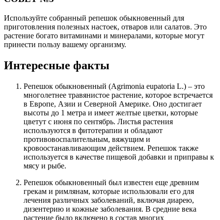
Используйте собранный репешок обыкновенный для
приготовления полезных настоек, отваров или салатов. Это
растение богато витаминами и минералами, которые могут
принести пользу вашему организму.
Интересные факты
Репешок обыкновенный (Agrimonia eupatoria L.) – это
многолетнее травянистое растение, которое встречается
в Европе, Азии и Северной Америке. Оно достигает
высоты до 1 метра и имеет желтые цветки, которые
цветут с июня по сентябрь. Листья растения
используются в фитотерапии и обладают
противовоспалительным, вяжущим и
кровоостанавливающим действием. Репешок также
используется в качестве пищевой добавки и приправы к
мясу и рыбе.
Репешок обыкновенный был известен еще древним
грекам и римлянам, которые использовали его для
лечения различных заболеваний, включая диарею,
дизентерию и кожные заболевания. В средние века
растение было включено в состав многих