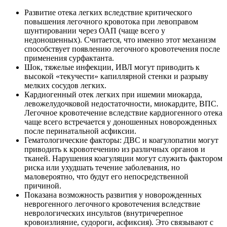
Развитие отека легких вследствие критического
повышения легочного кровотока при левоправом
шунтировании через ОАП (чаще всего у
недоношенных). Считается, что именно этот механизм
способствует появлению легочного кровотечения после
применения сурфактанта.
Шок, тяжелые инфекции, ИВЛ могут приводить к
высокой «текучести» капиллярной стенки и разрыву
мелких сосудов легких.
Кардиогенный отек легких при ишемии миокарда,
левожелудочковой недостаточности, миокардите, ВПС.
Легочное кровотечение вследствие кардиогенного отека
чаще всего встречается у доношенных новорожденных
после перинатальной асфиксии.
Гематологические факторы: ДВС и коагулопатии могут
приводить к кровотечению из различных органов и
тканей. Нарушения коагуляции могут служить фактором
риска или ухудшать течение заболевания, но
маловероятно, что будут его непосредственной
причиной.
Показана возможность развития у новорожденных
неврогенного легочного кровотечения вследствие
неврологических инсультов (внутричерепное
кровоизлияние, судороги, асфиксия). Это связывают с