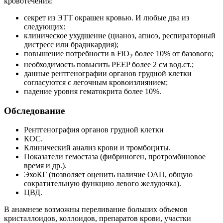
кровотечения:
секрет из ЭТТ окрашен кровью. И любые два из
следующих:
клиническое ухудшение (цианоз, апноэ, респираторный
дистресс или брадикардия);
повышение потребности в FiO
более 10% от базового;
2
необходимость повысить PEEP более 2 см вод.ст.;
данные рентгенографии органов грудной клетки
согласуются с легочным кровоизлиянием;
падение уровня гематокрита более 10%.
Обследование
Рентгенография органов грудной клетки
КОС.
Клинический анализ крови и тромбоциты.
Показатели гемостаза (фибриноген, протромбиновое
время и др.).
ЭхоКГ (позволяет оценить наличие ОАП, общую
сократительную функцию левого желудочка).
ЦВД.
В анамнезе возможны переливание больших объемов
кристаллоидов, коллоидов, препаратов крови, участки