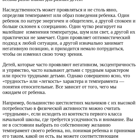
Наследственность может проявляться и не столь явно,
определяя темперамент или образ поведения ребенка. Один
ребенок по натуре энергичен и общителен, а другой спокоен и
больше склонен к созерцанию. Один чутко реагирует на
малейшие изменения температуры, шум или свет, а другой их
практически не замечает. Один проявляет оптимистический
подход к любой ситуации, а другой изначально занимает
негативную позицию, и приходится немало потрудиться,
чтобы он изменил свою точку зрения.
Детей, которые часто проявляют негативизм, эксцентричность
и упрямство, часто называют детьми с трудным характером
или просто трудными детьми. Однако совершенно ясно, что
«трудность» или «легкость» характера и темперамента —
понятия относительные. Все зависит от того, чего мы
ожидаем от ребенка.
Например, большинство шестилетних мальчиков с их высокой
потребностью в физической активности можно считать
«трудными», если исходить из контекста первого класса
начальной школы, где требуется усидчивость и внимание. Вы
не в состоянии выбрать по собственному желанию
темперамент своего ребенка, но, понимая ребенка и принимая
его таким, какой он есть, вы можете соответствующим