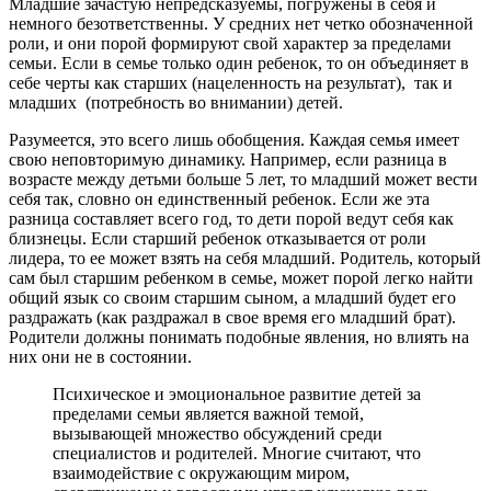
Младшие зачастую непредсказуемы, погружены в себя и
немного безответственны. У средних нет четко обозначенной
роли, и они порой формируют свой характер за пределами
семьи. Если в семье только один ребенок, то он объединяет в
себе черты как старших (нацеленность на результат), так и
младших (потребность во внимании) детей.
Разумеется, это всего лишь обобщения. Каждая семья имеет
свою неповторимую динамику. Например, если разница в
возрасте между детьми больше 5 лет, то младший может вести
себя так, словно он единственный ребенок. Если же эта
разница составляет всего год, то дети порой ведут себя как
близнецы. Если старший ребенок отказывается от роли
лидера, то ее может взять на себя младший. Родитель, который
сам был старшим ребенком в семье, может порой легко найти
общий язык со своим старшим сыном, а младший будет его
раздражать (как раздражал в свое время его младший брат).
Родители должны понимать подобные явления, но влиять на
них они не в состоянии.
Психическое и эмоциональное развитие детей за
пределами семьи является важной темой,
вызывающей множество обсуждений среди
специалистов и родителей. Многие считают, что
взаимодействие с окружающим миром,