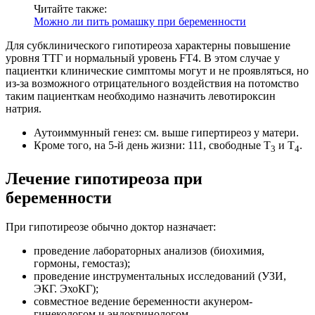
Читайте также:
Можно ли пить ромашку при беременности
Для субклинического гипотиреоза характерны повышение
уровня ТТГ и нормальный уровень FT4. В этом случае у
пациентки клинические симптомы могут и не проявляться, но
из-за возможного отрицательного воздействия на потомство
таким пациенткам необходимо назначить левотироксин
натрия.
Аутоиммунный генез: см. выше гипертиреоз у матери.
Кроме того, на 5-й день жизни: 111, свободные Т
и Т
.
3
4
Лечение гипотиреоза при
беременности
При гипотиреозе обычно доктор назначает:
проведение лабораторных анализов (биохимия,
гормоны, гемостаз);
проведение инструментальных исследований (УЗИ,
ЭКГ. ЭхоКГ);
совместное ведение беременности акунером-
гинекологом и эндокринологом.