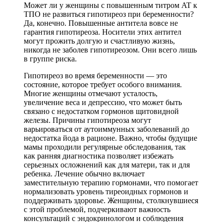
Может ли у женщины с повышенным титром AT к
ТПО не развиться гипотиреоз при беременности?
Да, конечно. Повышенные антитела вовсе не
гарантия гипотиреоза. Носители этих антител
могут прожить долгую и счастливую жизнь,
никогда не заболев гипотиреозом. Они всего лишь
в группе риска.
Гипотиреоз во время беременности — это
состояние, которое требует особого внимания.
Многие женщины отмечают усталость,
увеличение веса и депрессию, что может быть
связано с недостатком гормонов щитовидной
железы. Причины гипотиреоза могут
варьироваться от аутоиммунных заболеваний до
недостатка йода в рационе. Важно, чтобы будущие
мамы проходили регулярные обследования, так
как ранняя диагностика позволяет избежать
серьезных осложнений как для матери, так и для
ребенка. Лечение обычно включает
заместительную терапию гормонами, что помогает
нормализовать уровень тиреоидных гормонов и
поддерживать здоровье. Женщины, столкнувшиеся
с этой проблемой, подчеркивают важность
консультаций с эндокринологом и соблюдения