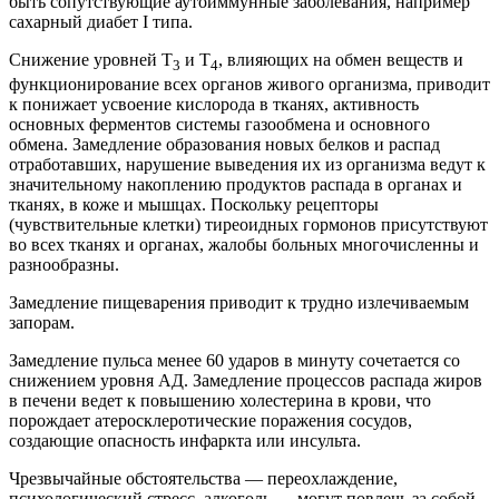
быть сопутствующие аутоиммунные заболевания, например
сахарный диабет I типа.
Снижение уровней Т
и Т
, влияющих на обмен веществ и
3
4
функционирование всех органов живого организма, приводит
к понижает усвоение кислорода в тканях, активность
основных ферментов системы газообмена и основного
обмена. Замедление образования новых белков и распад
отработавших, нарушение выведения их из организма ведут к
значительному накоплению продуктов распада в органах и
тканях, в коже и мышцах. Поскольку рецепторы
(чувствительные клетки) тиреоидных гормонов присутствуют
во всех тканях и органах, жалобы больных многочисленны и
разнообразны.
Замедление пищеварения приводит к трудно излечиваемым
запорам.
Замедление пульса менее 60 ударов в минуту сочетается со
снижением уровня АД. Замедление процессов распада жиров
в печени ведет к повышению холестерина в крови, что
порождает атеросклеротические поражения сосудов,
создающие опасность инфаркта или инсульта.
Чрезвычайные обстоятельства — переохлаждение,
психологический стресс, алкоголь — могут повлечь за собой