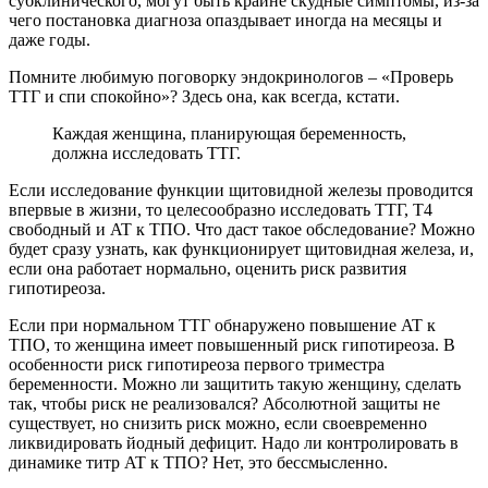
субклинического, могут быть крайне скудные симптомы, из-за
чего постановка диагноза опаздывает иногда на месяцы и
даже годы.
Помните любимую поговорку эндокринологов – «Проверь
ТТГ и спи спокойно»? Здесь она, как всегда, кстати.
Каждая женщина, планирующая беременность,
должна исследовать ТТГ.
Если исследование функции щитовидной железы проводится
впервые в жизни, то целесообразно исследовать ТТГ, Т4
свободный и AT к ТПО. Что даст такое обследование? Можно
будет сразу узнать, как функционирует щитовидная железа, и,
если она работает нормально, оценить риск развития
гипотиреоза.
Если при нормальном ТТГ обнаружено повышение AT к
ТПО, то женщина имеет повышенный риск гипотиреоза. В
особенности риск гипотиреоза первого триместра
беременности. Можно ли защитить такую женщину, сделать
так, чтобы риск не реализовался? Абсолютной защиты не
существует, но снизить риск можно, если своевременно
ликвидировать йодный дефицит. Надо ли контролировать в
динамике титр AT к ТПО? Нет, это бессмысленно.