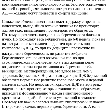
возникновение гипотиреоидного криза: быстрое торможение
высшей нервной деятельности, потеря сознания и снижение
АД — коллапс могут привести к смерти женщины.
Снижение обмена веществ вызывает задержку созревания
яйцеклеток, выход яйцеклеток из яичника не происходит,
желтое тело, выделяющее прогестерон, не образуется.
Поэтому вероятность наступления беременности близка к
нулю. Но поскольку весь эмбриогенез, до 6-8 недель, пока не
начнет развиваться плацента, должен протекать под
контролем Т
и Т
, то при их дефиците невозможно ни
3
4
наступление беременности, ни развитие эмбриона.
Беременность становится возможной только при
субклиническом гипотиреозе, но у этих женщин резко
возрастает частота неразвивающихся беременностей,
выкидышей, мертворождений, это вдвое выше, чем у
здоровых беременных. Нормальная функция ЩЖ беременной
обеспечит нормальное развитие головного мозга и нервной
системы плода. Но недостаток гормонов ЩЖ матери резко
нарушает этот процесс, который становится необратимым,
приводит к формированию у плода гипотиреоидного
кретинизма — крайней степени умственной отсталости.
Поэтому так важно вовремя выявить гипотиреоз и назначить
L-тироксин с самых первых недель беременности. А если