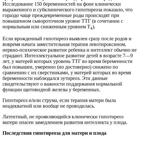
Исследование 150 беременностей на фоне клинически
выраженного и субклинического гипотиреоза показало, что
гораздо чаще преждевременные роды происходят при
повышенном сывороточном уровне ТТГ (в сочетании с
нормальным или сниженным уровнем Т
).
4
Если врожденный гипотиреоз выявлен сразу после родов и
вовремя начата заместительная терапия левотироксином,
нервно-психическое развитие ребенка и интеллект обычно не
страдают. Интеллектуальное развитие детей в возрасте 7—9
лет, у матерей которых уровень ТТГ во время беременности
был повышен, умеренно (но достоверно) снижено по
сравнению с их сверстниками, у матерей которых во время
беременности наблюдался эутиреоз. Эти данные
свидетельствуют о важности поддержания нормальной
функции щитовидной железы у беременных.
Гипотиреоз и/или струма, если терапия матери была
неадекватной или вообще не проводилась.
Латентный, не проявляющийся клинически гипотиреоз
матери опасен замедлением развития интеллекта у плода.
Последствия гипотиреоза для матери и плода