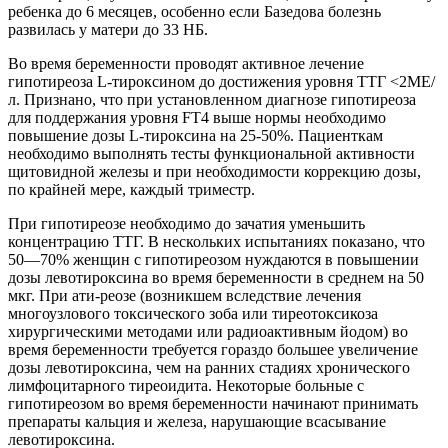
ребенка до 6 месяцев, особенно если Базедова болезнь
развилась у матери до 33 НБ.
Во время беременности проводят активное лечение
гипотиреоза L-тироксином до достижения уровня ТТГ <2МЕ/
л. Признано, что при установленном диагнозе гипотиреоза
для поддержания уровня FT4 выше нормы необходимо
повышение дозы L-тироксина на 25-50%. Пациенткам
необходимо выполнять тесты функциональной активности
щитовидной железы и при необходимости коррекцию дозы,
по крайней мере, каждый триместр.
При гипотиреозе необходимо до зачатия уменьшить
концентрацию ТТГ. В нескольких испытаниях показано, что
50—70% женщин с гипотиреозом нуждаются в повышении
дозы левотироксина во время беременности в среднем на 50
мкг. При ати-реозе (возникшем вследствие лечения
многоузлового токсического зоба или тиреотоксикоза
хирургическими методами или радиоактивным йодом) во
время беременности требуется гораздо большее увеличение
дозы левотироксина, чем на ранних стадиях хронического
лимфоцитарного тиреоидита. Некоторые больные с
гипотиреозом во время беременности начинают принимать
препараты кальция и железа, нарушающие всасывание
левотироксина.