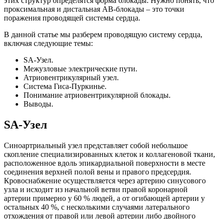
этих структур определятся форма блокады. Нужно понять, что
проксимальная и дистальная АВ-блокады – это точки
поражения проводящей системы сердца.
В данной статье мы разберем проводящую систему сердца,
включая следующие темы:
SA-Узел.
Межузловые электрические пути.
Атриовентрикулярный узел.
Система Гиса-Пуркинье.
Понимание атриовентрикулярной блокады.
Выводы.
SA-Узел
Синоартриальный узел представляет собой небольшое
скопление специализированных клеток и коллагеновой ткани,
расположенное вдоль эпикардиальной поверхности в месте
соединения верхней полой вены и правого предсердия.
Кровоснабжение осуществляется через артерию синусового
узла и исходит из начальной ветви правой коронарной
артерии примерно у 60 % людей, а от огибающей артерии у
остальных 40 %, с несколькими случаями латерального
отхождения от правой или левой артерии либо двойного