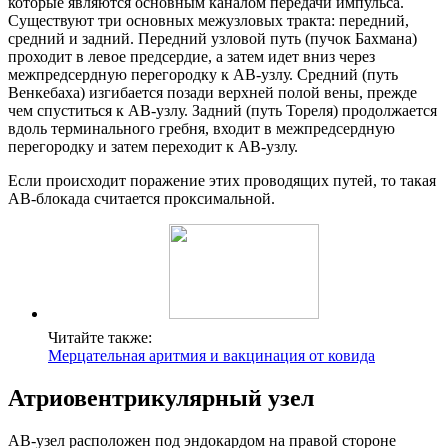
которые являются основным каналом передачи импульса.
Существуют три основных межузловых тракта: передний,
средний и задний. Передний узловой путь (пучок Бахмана)
проходит в левое предсердие, а затем идет вниз через
межпредсердную перегородку к АВ-узлу. Средний (путь
Венкебаха) изгибается позади верхней полой вены, прежде
чем спуститься к АВ-узлу. Задний (путь Тореля) продолжается
вдоль терминального гребня, входит в межпредсердную
перегородку и затем переходит к АВ-узлу.
Если происходит поражение этих проводящих путей, то такая
АВ-блокада считается проксимальной.
Читайте также:
Мерцательная аритмия и вакцинация от ковида
Атриовентрикулярный узел
АВ-узел расположен под эндокардом на правой стороне