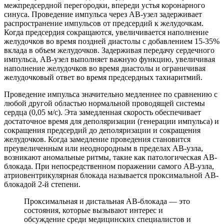
межпредсердной перегородки, впереди устья коронарного
синуса. Проведение импульса через АВ-узел задерживает
распространение импульсов от предсердий к желудочкам.
Когда предсердия сокращаются, увеличивается наполнение
желудочков во время поздней диастолы с добавлением 15-35%
вклада в объем желудочков. Задерживая передачу сердечного
импульса, АВ-узел выполняет важную функцию, увеличивая
наполнение желудочков во время диастолы и ограничивая
желудочковый ответ во время предсердных тахиаритмий.
Проведение импульса значительно медленнее по сравнению с
любой другой областью нормальной проводящей системы
сердца (0,05 м/с). Эта замедленная скорость обеспечивает
достаточное время для деполяризации (генерации импульса) и
сокращения предсердий до деполяризации и сокращения
желудочков. Когда замедление проведения становится
преувеличенным или неоднородным в пределах АВ-узла,
возникают аномальные ритмы, такие как патологическая АВ-
блокада. При непосредственном поражении самого АВ-узла,
атриовентрикулярная блокада называется проксимальной АВ-
блокадой 2-й степени.
Проксимальная и дистальная АВ-блокада — это
состояния, которые вызывают интерес и
обсуждение среди медицинских специалистов и