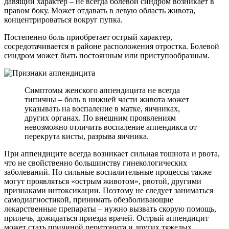
давящий характер – не всегда болевой синдром возникает в
правом боку. Может отдавать в левую область живота,
концентрироваться вокруг пупка.
Постепенно боль приобретает острый характер,
сосредотачивается в районе расположения отростка. Болевой
синдром может быть постоянным или приступообразным.
Симптомы женского аппендицита не всегда
типичны – боль в нижней части живота может
указывать на воспаление в матке, яичниках,
других органах. По внешним проявлениям
невозможно отличить воспаление аппендикса от
перекрута кисты, разрыва яичника.
При аппендиците всегда возникает сильная тошнота и рвота,
что не свойственно большинству гинекологических
заболеваний. Но сильные воспалительные процессы также
могут проявляться «острым животом», рвотой, другими
признаками интоксикации. Поэтому не следует заниматься
самодиагностикой, принимать обезболивающие
лекарственные препараты – нужно вызвать скорую помощь,
прилечь, дожидаться приезда врачей. Острый аппендицит
может стать причиной перитонита и других тяжелых