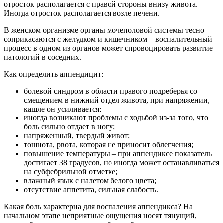
отросток располагается с правой стороны внизу живота.
Иногда отросток располагается возле печени.
В женском организме органы мочеполовой системы тесно
соприкасаются с желудком и кишечником – воспалительный
процесс в одном из органов может спровоцировать развитие
патологий в соседних.
Как определить аппендицит:
болевой синдром в области правого подреберья со
смещением в нижний отдел живота, при напряжении,
кашле он усиливается;
иногда возникают проблемы с ходьбой из-за того, что
боль сильно отдает в ногу;
напряженный, твердый живот;
тошнота, рвота, которая не приносит облегчения;
повышение температуры – при аппендиксе показатель
достигает 38 градусов, но иногда может останавливаться
на субфебрильной отметке;
влажный язык с налетом белого цвета;
отсутствие аппетита, сильная слабость.
Какая боль характерна для воспаления аппендикса? На
начальном этапе неприятные ощущения носят тянущий,