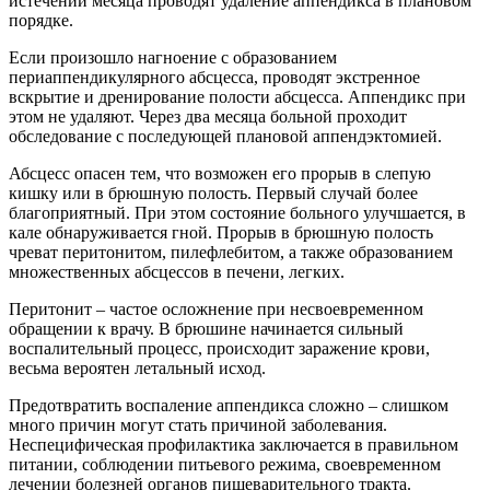
истечении месяца проводят удаление аппендикса в плановом
порядке.
Если произошло нагноение с образованием
периаппендикулярного абсцесса, проводят экстренное
вскрытие и дренирование полости абсцесса. Аппендикс при
этом не удаляют. Через два месяца больной проходит
обследование с последующей плановой аппендэктомией.
Абсцесс опасен тем, что возможен его прорыв в слепую
кишку или в брюшную полость. Первый случай более
благоприятный. При этом состояние больного улучшается, в
кале обнаруживается гной. Прорыв в брюшную полость
чреват перитонитом, пилефлебитом, а также образованием
множественных абсцессов в печени, легких.
Перитонит – частое осложнение при несвоевременном
обращении к врачу. В брюшине начинается сильный
воспалительный процесс, происходит заражение крови,
весьма вероятен летальный исход.
Предотвратить воспаление аппендикса сложно – слишком
много причин могут стать причиной заболевания.
Неспецифическая профилактика заключается в правильном
питании, соблюдении питьевого режима, своевременном
лечении болезней органов пищеварительного тракта.