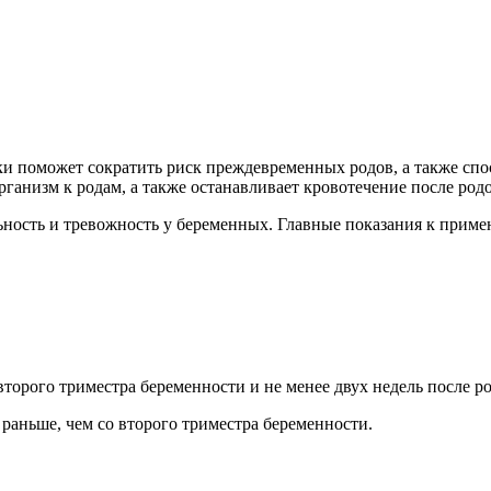
ки поможет сократить риск преждевременных родов, а также сп
ганизм к родам, а также останавливает кровотечение после родо
ьность и тревожность у беременных. Главные показания к прим
о второго триместра беременности и не менее двух недель после р
раньше, чем со второго триместра беременности.