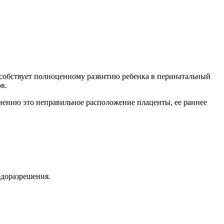
особствует полноценному развитию ребенка в перинатальный
в.
енению это неправильное расположение плаценты, ее раннее
одоразрешения.