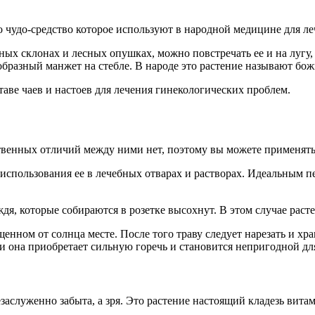
о чудо-средство которое используют в народной медицине для ле
ных склонах и лесных опушках, можно повстречать ее и на лугу, 
образный манжет на стебле. В народе это растение называют бож
таве чаев и настоев для лечения гинекологических проблем.
ственных отличий между ними нет, поэтому вы можете применять
спользования ее в лечебных отварах и растворах. Идеальным пер
ждя, которые собираются в розетке высохнут. В этом случае раст
ном от солнца месте. После того траву следует нарезать и хр
и она приобретает сильную горечь и становится непригодной дл
заслуженно забыта, а зря. Это растение настоящий кладезь вит