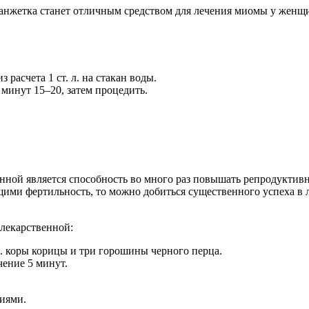
нжетка станет отличным средством для лечения миомы у женщи
расчета 1 ст. л. на стакан воды.
 минут 15‒20, затем процедить.
нной является способность во много раз повышать репродуктив
и фертильность, то можно добиться существенного успеха в ле
 лекарственной:
. л. коры корицы и три горошины черного перца.
чение 5 минут.
иями.