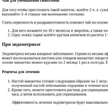
Чай для уменьшения симптомов
Для того чтобы приготовить такой напиток, залейте 2 ч. л. су
выпивайте 3‒4 стакана чая маленькими глотками.
Снять нервозность и раздражительность поможет чай на основе 
Для него возьмите по 30 г мелиссы и зверобоя, а также по
Одну ложку сырья залейте крутым кипятком из расчета 1 ч.
При эндометриозе
Эндометриоз весьма коварное заболевание. Одним из весьма э
может воспользоваться настоем или отваром манжетки лекарст
основе манжетки можно курсами по 2 месяца 1 раз в полгода. Е
Рецепты для лечения
Настой манжетки готовят следующим образом: на 1 литр 
полученный настой небольшими порциями в течение всег
Кроме того, можете приготовить раствор для спринцеван
часа, а затем использовать для спринцевания.
Эффективность лечения эндометриоза будет максимально